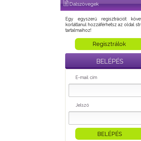
Dalszövegek
Egy egyszerű regisztrációt köve
korlátlanul hozzáférhetsz az oldal s
tartalmaihoz!
Regisztrálok
BELÉPÉS
E-mail cím
Jelszó