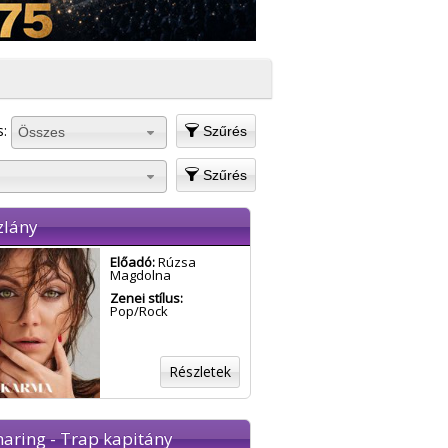
s:
Szűrés
Összes
Szűrés
zlány
Előadó:
Rúzsa
Magdolna
Zenei stílus:
Pop/Rock
Részletek
aring - Trap kapitány