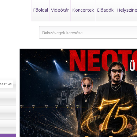
Főoldal
Videótár
Koncertek
Előadók
Helyszín
esztivál