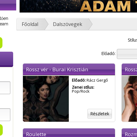
tően
Főoldal
Dalszövegek
tream
Stílu
Előadó:
Rossz vér - Burai Krisztián
Ross
Előadó:
Rácz Gergő
Zenei stílus:
Pop/Rock
Részletek
Roulette
Rozm