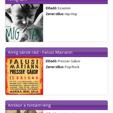
Előadó:
Essemm
Zenei stílus:
Hip-Hop
Amíg várok rád - Falusi Mariann
Előadó:
Presser Gábor
Zenei stílus:
Pop/Rock
Amikor a hintám leng