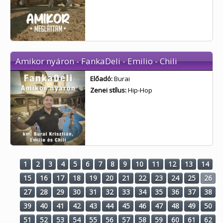
Amikor nyáron - FankaDeli - Emilio - Chili
Előadó:
Burai
Zenei stílus:
Hip-Hop
1
2
3
4
5
6
7
8
9
10
11
12
13
14
15
16
17
18
19
20
21
22
23
24
25
26
27
28
29
30
31
32
33
34
35
36
37
38
39
40
41
42
43
44
45
46
47
48
49
50
51
52
53
54
55
56
57
58
59
60
61
62