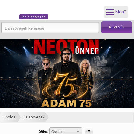
Menü
bejelentkezés
Főoldal
Dalszövegek
Stílus:
Szűrés
Összes