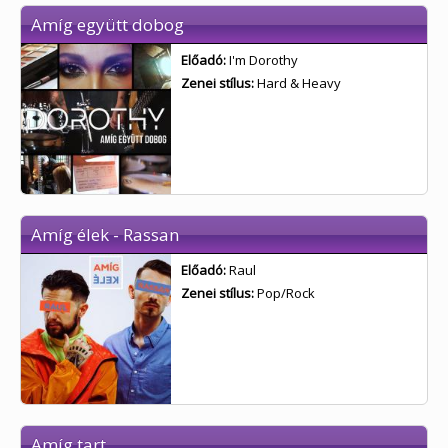
Amíg együtt dobog
Előadó:
I'm Dorothy
Zenei stílus:
Hard & Heavy
Amíg élek - Rassan
Előadó:
Raul
Zenei stílus:
Pop/Rock
Amíg tart