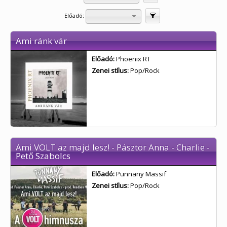
Előadó:
Szűrés
Ami ránk vár
Előadó:
Phoenix RT
Zenei stílus:
Pop/Rock
Ami VOLT az majd lesz! - Pásztor Anna - Charlie -
Pető Szabolcs
Előadó:
Punnany Massif
Zenei stílus:
Pop/Rock