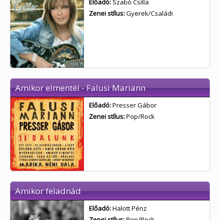
Előadó:
Szabó Csilla
Zenei stílus:
Gyerek/Családi
Amikor elmentél - Falusi Mariann
Előadó:
Presser Gábor
Zenei stílus:
Pop/Rock
Amikor feladnád
Előadó:
Halott Pénz
Zenei stílus:
Pop/Rock