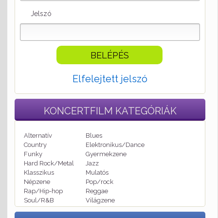
Jelszó
Elfelejtett jelszó
KONCERTFILM
KATEGÓRIÁK
Alternatív
Blues
Country
Elektronikus/Dance
Funky
Gyermekzene
Hard Rock/Metal
Jazz
Klasszikus
Mulatós
Népzene
Pop/rock
Rap/Hip-hop
Reggae
Soul/R&B
Világzene