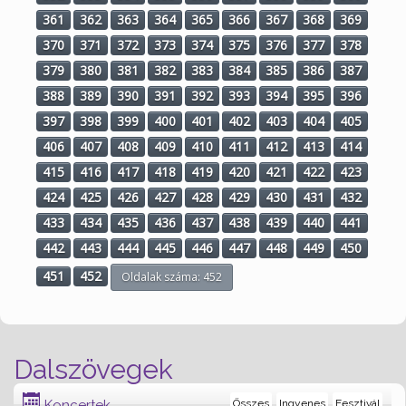
361
362
363
364
365
366
367
368
369
370
371
372
373
374
375
376
377
378
379
380
381
382
383
384
385
386
387
388
389
390
391
392
393
394
395
396
397
398
399
400
401
402
403
404
405
406
407
408
409
410
411
412
413
414
415
416
417
418
419
420
421
422
423
424
425
426
427
428
429
430
431
432
433
434
435
436
437
438
439
440
441
442
443
444
445
446
447
448
449
450
451
452
Oldalak száma: 452
Dalszövegek
Koncertek
Összes
Ingyenes
Fesztivál