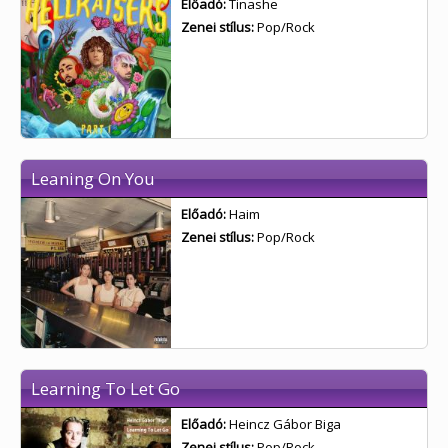
Előadó:
Tinashe
Zenei stílus:
Pop/Rock
Leaning On You
Előadó:
Haim
Zenei stílus:
Pop/Rock
Learning To Let Go
Előadó:
Heincz Gábor Biga
Zenei stílus:
Pop/Rock