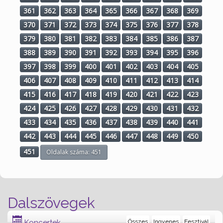
361
362
363
364
365
366
367
368
369
370
371
372
373
374
375
376
377
378
379
380
381
382
383
384
385
386
387
388
389
390
391
392
393
394
395
396
397
398
399
400
401
402
403
404
405
406
407
408
409
410
411
412
413
414
415
416
417
418
419
420
421
422
423
424
425
426
427
428
429
430
431
432
433
434
435
436
437
438
439
440
441
442
443
444
445
446
447
448
449
450
451
Oldalak száma: 451
Dalszövegek
Koncertek
Összes
Ingyenes
Fesztivál