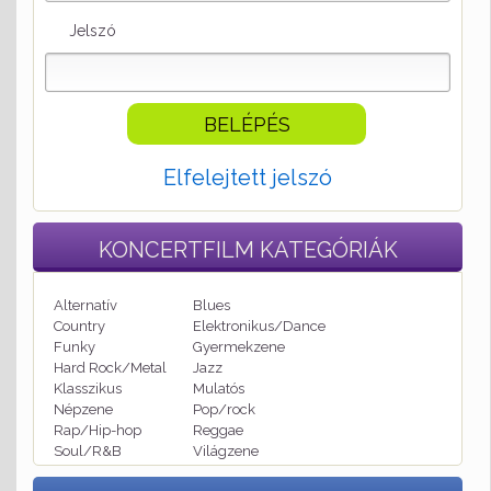
Jelszó
Elfelejtett jelszó
KONCERTFILM
KATEGÓRIÁK
Alternatív
Blues
Country
Elektronikus/Dance
Funky
Gyermekzene
Hard Rock/Metal
Jazz
Klasszikus
Mulatós
Népzene
Pop/rock
Rap/Hip-hop
Reggae
Soul/R&B
Világzene