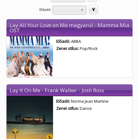
Előadó:
Szűrés
Lay All Your Love on Me magyarul - Mamma Mia
OST
Előadó:
ABBA
Zenei stílus:
Pop/Rock
Lay It On Me - Frank Walker - Josh Ross
Előadó:
Norma Jean Martine
Zenei stílus:
Dance