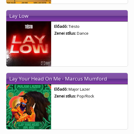
Lay Low
Előadó:
Tiësto
Zenei stílus:
Dance
Lay Your Head On Me - Marcus Mumford
Előadó:
Major Lazer
Zenei stílus:
Pop/Rock