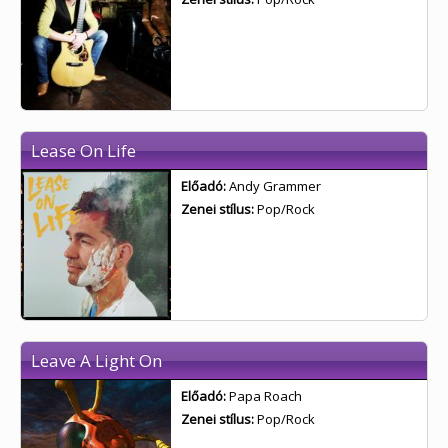
Lease On Life
Előadó:
Andy Grammer
Zenei stílus:
Pop/Rock
Leave A Light On
Előadó:
Papa Roach
Zenei stílus:
Pop/Rock