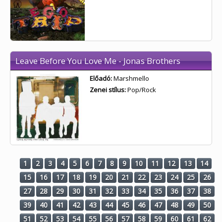
Leave Before You Love Me - Jonas Brothers
Előadó:
Marshmello
Zenei stílus:
Pop/Rock
1
2
3
4
5
6
7
8
9
10
11
12
13
14
15
16
17
18
19
20
21
22
23
24
25
26
27
28
29
30
31
32
33
34
35
36
37
38
39
40
41
42
43
44
45
46
47
48
49
50
51
52
53
54
55
56
57
58
59
60
61
62