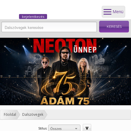
Menü
bejelentkezés
Főoldal
Dalszövegek
Stílus:
Szűrés
Összes