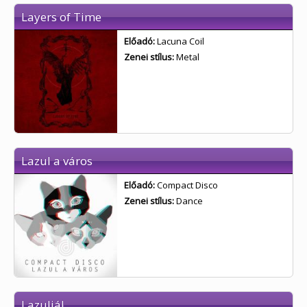
Layers of Time
Előadó:
Lacuna Coil
Zenei stílus:
Metal
Lazul a város
Előadó:
Compact Disco
Zenei stílus:
Dance
Lazuljál