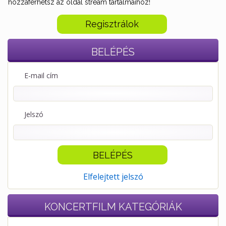
hozzáférhetsz az oldal stream tartalmaihoz!
Regisztrálok
BELÉPÉS
E-mail cím
Jelszó
Elfelejtett jelszó
KONCERTFILM
KATEGÓRIÁK