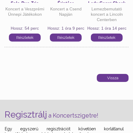
Solo-Duo-Trio
Érintése
Lady Gaga: Cheek
Koncert a Veszprémi
Koncert a Csend
to Cheek LIVE! HD
Lemezbemutató
Ünnepi Játékokon
Napján
koncert a Lincoln
Centerben
Hossz: 54 perc
Hossz: 1 óra 9 perc
Hossz: 1 óra 14 perc
Regisztrálj
a Koncertszigetre!
Egy egyszerű regisztrációt követően korlátlanul