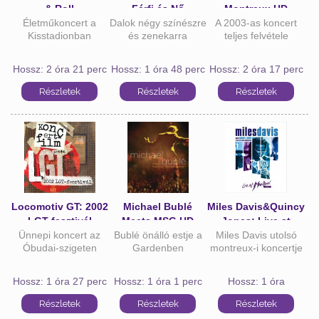
& Roll
Férfi és Nő
Montreux HD
Életműkoncert a
Dalok négy színészre
A 2003-as koncert
Kisstadionban
és zenekarra
teljes felvétele
Hossz: 2 óra 21 perc
Hossz: 1 óra 48 perc
Hossz: 2 óra 17 perc
Locomotiv GT: 2002
Michael Bublé
Miles Davis&Quincy
LGT-fesztivál
Meets MSG HD
Jones: Live at
Ünnepi koncert az
Bublé önálló estje a
Miles Davis utolsó
Montreux HD
Óbudai-szigeten
Gardenben
montreux-i koncertje
Hossz: 1 óra 27 perc
Hossz: 1 óra 1 perc
Hossz: 1 óra