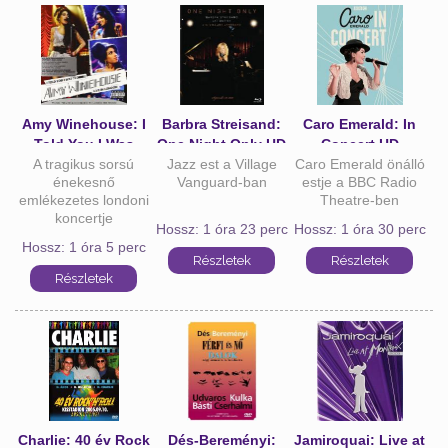
Amy Winehouse: I
Barbra Streisand:
Caro Emerald: In
Told You I Was
One Night Only HD
Concert HD
A tragikus sorsú
Trouble HD
Jazz est a Village
Caro Emerald önálló
énekesnő
Vanguard-ban
estje a BBC Radio
emlékezetes londoni
Theatre-ben
koncertje
Hossz: 1 óra 23 perc
Hossz: 1 óra 30 perc
Hossz: 1 óra 5 perc
Charlie: 40 év Rock
Dés-Bereményi:
Jamiroquai: Live at