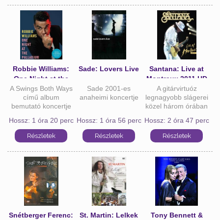
Robbie Williams:
Sade: Lovers Live
Santana: Live at
One Night at the
Montreux 2011 HD
A Swings Both Ways
Palladium HD
Sade 2001-es
A gitárvirtuóz
című album
anaheimi koncertje
legnagyobb slágerei
bemutató koncertje
közel három órában
Hossz: 1 óra 20 perc
Hossz: 1 óra 56 perc
Hossz: 2 óra 47 perc
Snétberger Ferenc:
St. Martin: Lelkek
Tony Bennett &