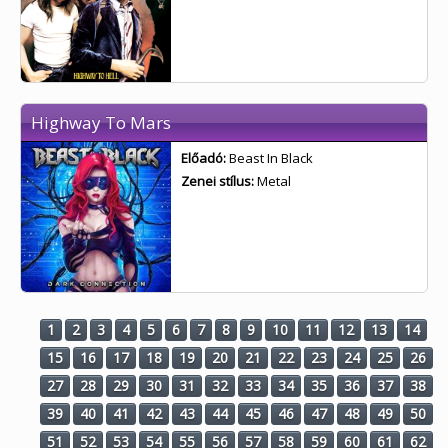
Highway To Mars
Előadó:
Beast In Black
Zenei stílus:
Metal
1
2
3
4
5
6
7
8
9
10
11
12
13
14
15
16
17
18
19
20
21
22
23
24
25
26
27
28
29
30
31
32
33
34
35
36
37
38
39
40
41
42
43
44
45
46
47
48
49
50
51
52
53
54
55
56
57
58
59
60
61
62