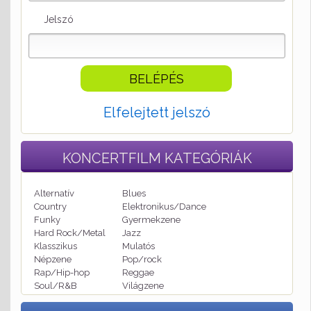
Jelszó
Elfelejtett jelszó
KONCERTFILM
KATEGÓRIÁK
Alternatív
Blues
Country
Elektronikus/Dance
Funky
Gyermekzene
Hard Rock/Metal
Jazz
Klasszikus
Mulatós
Népzene
Pop/rock
Rap/Hip-hop
Reggae
Soul/R&B
Világzene