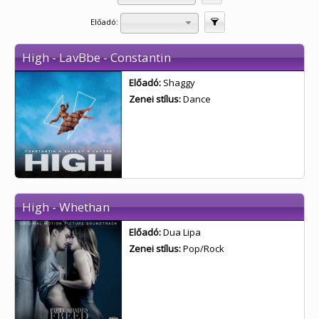
Előadó:
Szűrés
High - LavBbe - Constantin
Előadó:
Shaggy
Zenei stílus:
Dance
High - Whethan
Előadó:
Dua Lipa
Zenei stílus:
Pop/Rock