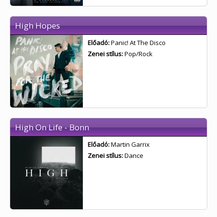
High Hopes
Előadó:
Panic! At The Disco
Zenei stílus:
Pop/Rock
High On Life - Bonn
Előadó:
Martin Garrix
Zenei stílus:
Dance