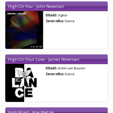
High On You - John Newman
Előadó:
Sigma
Zenei stílus:
Dance
High On Your Love - James Newman
Előadó:
Armin van Buuren
Zenei stílus:
Dance
High Road - Koe Wetzel