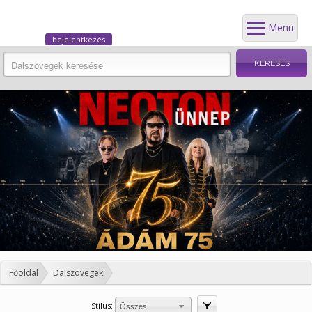
Menü
bejelentkezés
Főoldal
Dalszövegek
Stílus:
Szűrés
Összes