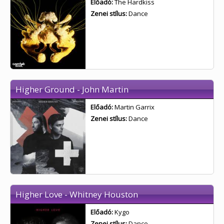
Előadó:
The Hardkiss
Zenei stílus:
Dance
Higher Ground - John Martin
Előadó:
Martin Garrix
Zenei stílus:
Dance
Higher Love - Whitney Houston
Előadó:
Kygo
Zenei stílus:
Dance