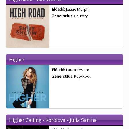
Előadó:
Jessie Murph
Zenei stílus:
Country
Higher
Előadó:
Laura Tesoro
Zenei stílus:
Pop/Rock
Higher Calling - Korolova - Julia Sanina