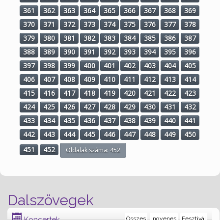
361
362
363
364
365
366
367
368
369
370
371
372
373
374
375
376
377
378
379
380
381
382
383
384
385
386
387
388
389
390
391
392
393
394
395
396
397
398
399
400
401
402
403
404
405
406
407
408
409
410
411
412
413
414
415
416
417
418
419
420
421
422
423
424
425
426
427
428
429
430
431
432
433
434
435
436
437
438
439
440
441
442
443
444
445
446
447
448
449
450
451
452
Oldalak száma: 452
Dalszövegek
Koncertek
Összes
Ingyenes
Fesztivál