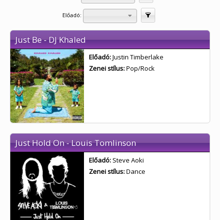
Előadó:
Szűrés
Just Be - DJ Khaled
Előadó:
Justin Timberlake
Zenei stílus:
Pop/Rock
Just Hold On - Louis Tomlinson
Előadó:
Steve Aoki
Zenei stílus:
Dance