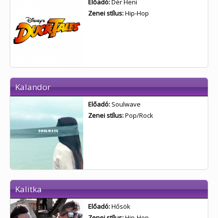
Előadó:
Dér Heni
Zenei stílus:
Hip-Hop
Kalandor
Előadó:
Soulwave
Zenei stílus:
Pop/Rock
Kalitka
Előadó:
Hősök
Zenei stílus:
Hip-Hop