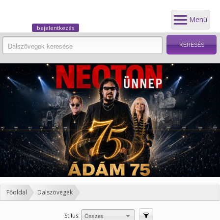
Menü
bejelentkezés
Főoldal
Dalszövegek
Stílus:
Szűrés
Összes