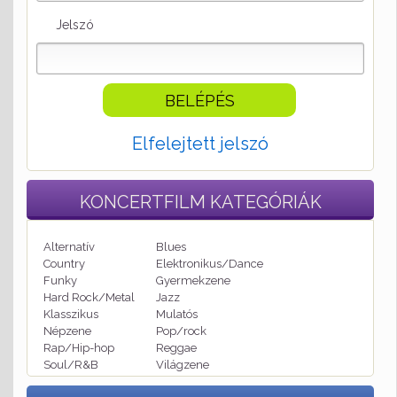
Jelszó
Elfelejtett jelszó
KONCERTFILM
KATEGÓRIÁK
Alternatív
Blues
Country
Elektronikus/Dance
Funky
Gyermekzene
Hard Rock/Metal
Jazz
Klasszikus
Mulatós
Népzene
Pop/rock
Rap/Hip-hop
Reggae
Soul/R&B
Világzene