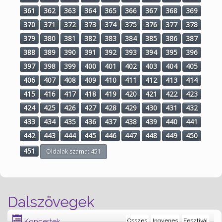
361
362
363
364
365
366
367
368
369
370
371
372
373
374
375
376
377
378
379
380
381
382
383
384
385
386
387
388
389
390
391
392
393
394
395
396
397
398
399
400
401
402
403
404
405
406
407
408
409
410
411
412
413
414
415
416
417
418
419
420
421
422
423
424
425
426
427
428
429
430
431
432
433
434
435
436
437
438
439
440
441
442
443
444
445
446
447
448
449
450
451
Oldalak száma: 451
Dalszövegek
Koncertek
Összes
Ingyenes
Fesztivál