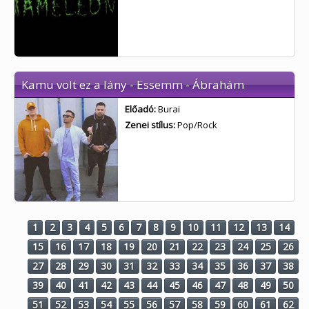
Kamu volt ez a lány - Essemm - Ábrahám
Előadó:
Burai
Zenei stílus:
Pop/Rock
1
2
3
4
5
6
7
8
9
10
11
12
13
14
15
16
17
18
19
20
21
22
23
24
25
26
27
28
29
30
31
32
33
34
35
36
37
38
39
40
41
42
43
44
45
46
47
48
49
50
51
52
53
54
55
56
57
58
59
60
61
62