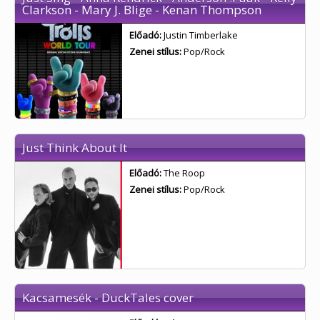
Clarkson - Mary J. Blige - Kenan Thompson
Előadó:
Justin Timberlake
Zenei stílus:
Pop/Rock
Just Think About It
Előadó:
The Roop
Zenei stílus:
Pop/Rock
Kacsamesék - DuckTales cover