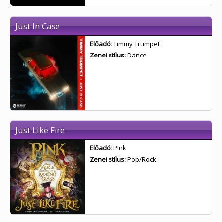
Just In Case
Előadó:
Timmy Trumpet
Zenei stílus:
Dance
Just Like Fire
Előadó:
P!nk
Zenei stílus:
Pop/Rock