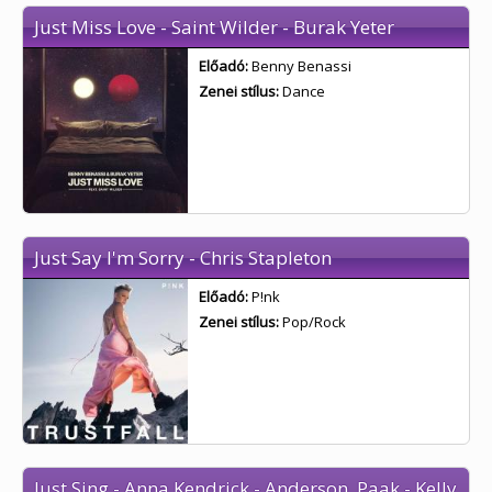
Just Miss Love - Saint Wilder - Burak Yeter
Előadó:
Benny Benassi
Zenei stílus:
Dance
Just Say I'm Sorry - Chris Stapleton
Előadó:
P!nk
Zenei stílus:
Pop/Rock
Just Sing - Anna Kendrick - Anderson .Paak - Kelly