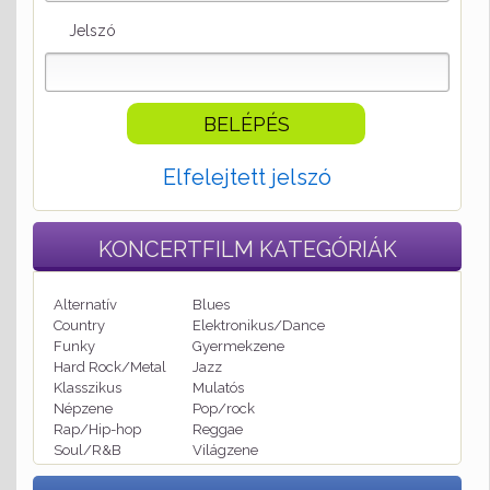
Jelszó
Elfelejtett jelszó
KONCERTFILM
KATEGÓRIÁK
Alternatív
Blues
Country
Elektronikus/Dance
Funky
Gyermekzene
Hard Rock/Metal
Jazz
Klasszikus
Mulatós
Népzene
Pop/rock
Rap/Hip-hop
Reggae
Soul/R&B
Világzene