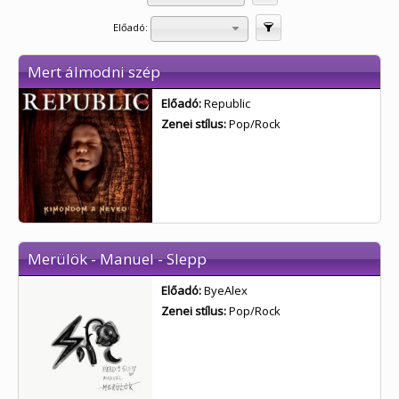
Előadó:
Szűrés
Mert álmodni szép
Előadó:
Republic
Zenei stílus:
Pop/Rock
Merülök - Manuel - Slepp
Előadó:
ByeAlex
Zenei stílus:
Pop/Rock