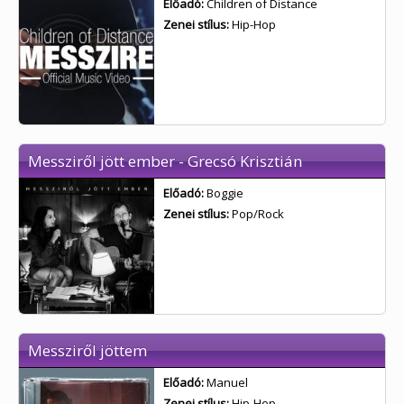
Előadó:
Children of Distance
Zenei stílus:
Hip-Hop
Messziről jött ember - Grecsó Krisztián
Előadó:
Boggie
Zenei stílus:
Pop/Rock
Messziről jöttem
Előadó:
Manuel
Zenei stílus:
Hip-Hop