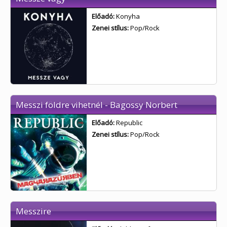
Előadó:
Konyha
Zenei stílus:
Pop/Rock
Messzi földre vihetnél - Bagossy Norbert
Előadó:
Republic
Zenei stílus:
Pop/Rock
Messzire