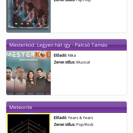
Mesterkód: Legyen hát így - Palcsó Tamás
Előadó:
Nika
Zenei stílus:
Musical
Meteorite
Előadó:
Years & Years
Zenei stílus:
Pop/Rock