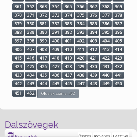
361
362
363
364
365
366
367
368
369
370
371
372
373
374
375
376
377
378
379
380
381
382
383
384
385
386
387
388
389
390
391
392
393
394
395
396
397
398
399
400
401
402
403
404
405
406
407
408
409
410
411
412
413
414
415
416
417
418
419
420
421
422
423
424
425
426
427
428
429
430
431
432
433
434
435
436
437
438
439
440
441
442
443
444
445
446
447
448
449
450
451
452
Oldalak száma: 452
Dalszövegek
Koncertek
Összes
Ingyenes
Fesztivál