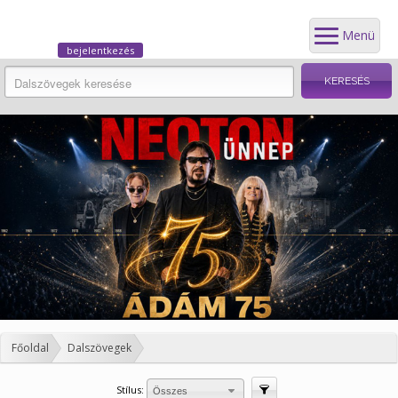
Menü
bejelentkezés
Főoldal
Dalszövegek
Stílus:
Szűrés
Összes