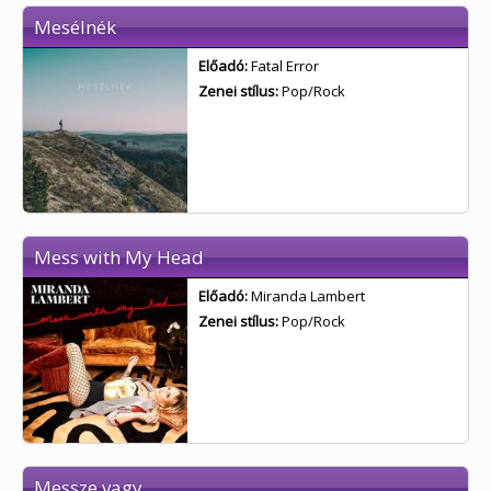
Mesélnék
Előadó:
Fatal Error
Zenei stílus:
Pop/Rock
Mess with My Head
Előadó:
Miranda Lambert
Zenei stílus:
Pop/Rock
Messze vagy