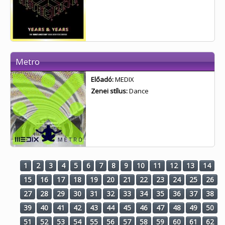
Metro
Előadó:
MEDIX
Zenei stílus:
Dance
1
2
3
4
5
6
7
8
9
10
11
12
13
14
15
16
17
18
19
20
21
22
23
24
25
26
27
28
29
30
31
32
33
34
35
36
37
38
39
40
41
42
43
44
45
46
47
48
49
50
51
52
53
54
55
56
57
58
59
60
61
62