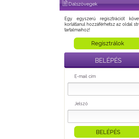
Dalszövegek
Egy egyszerű regisztrációt köve
korlátlanul hozzáférhetsz az oldal s
tartalmaihoz!
Regisztrálok
BELÉPÉS
E-mail cím
Jelszó