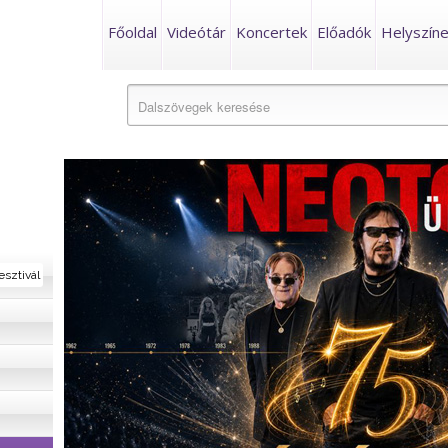
Főoldal
Videótár
Koncertek
Előadók
Helyszín
esztivál