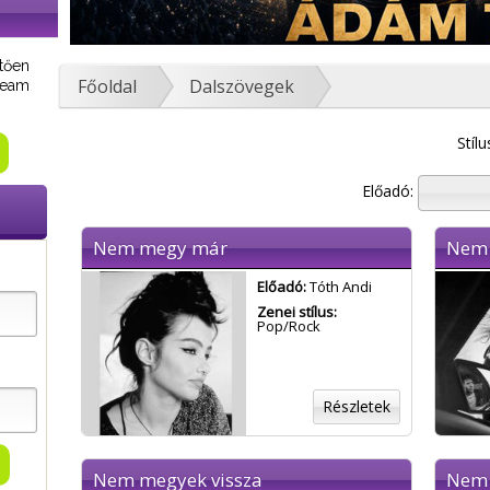
tően
Főoldal
Dalszövegek
tream
Stílu
Előadó:
Nem megy már
Nem 
Előadó:
Tóth Andi
Zenei stílus:
Pop/Rock
Részletek
Nem megyek vissza
Nem 