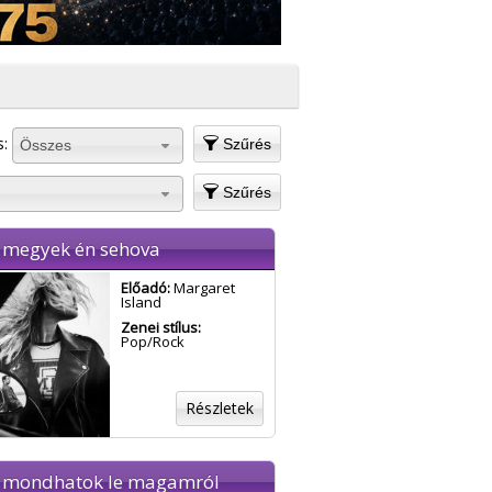
s:
Szűrés
Összes
Szűrés
megyek én sehova
Előadó:
Margaret
Island
Zenei stílus:
Pop/Rock
Részletek
mondhatok le magamról