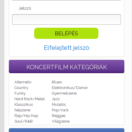
Jelszó
Elfelejtett jelszó
KONCERTFILM
KATEGÓRIÁK
Alternatív
Blues
Country
Elektronikus/Dance
Funky
Gyermekzene
Hard Rock/Metal
Jazz
Klasszikus
Mulatós
Népzene
Pop/rock
Rap/Hip-hop
Reggae
Soul/R&B
Világzene