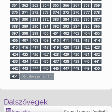
361
362
363
364
365
366
367
368
369
370
371
372
373
374
375
376
377
378
379
380
381
382
383
384
385
386
387
388
389
390
391
392
393
394
395
396
397
398
399
400
401
402
403
404
405
406
407
408
409
410
411
412
413
414
415
416
417
418
419
420
421
422
423
424
425
426
427
428
429
430
431
432
433
434
435
436
437
438
439
440
441
442
443
444
445
446
447
448
449
450
451
Oldalak száma: 451
Dalszövegek
Koncertek
Összes
Ingyenes
Fesztivál