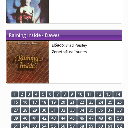
Raining Inside - Dawes
Előadó:
Brad Paisley
Zenei stílus:
Country
1
2
3
4
5
6
7
8
9
10
11
12
13
14
15
16
17
18
19
20
21
22
23
24
25
26
27
28
29
30
31
32
33
34
35
36
37
38
39
40
41
42
43
44
45
46
47
48
49
50
51
52
53
54
55
56
57
58
59
60
61
62