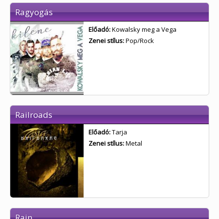
Ragyogás
Előadó:
Kowalsky meg a Vega
Zenei stílus:
Pop/Rock
Railroads
Előadó:
Tarja
Zenei stílus:
Metal
Rain