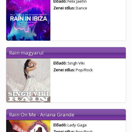
Előadó:
Felix Jaehn
Zenei stílus:
Dance
Rain magyarul
Előadó:
Singh Viki
Zenei stílus:
Pop/Rock
Rain On Me - Ariana Grande
Előadó:
Lady Gaga
Zenei stílus:
Pop/Rock