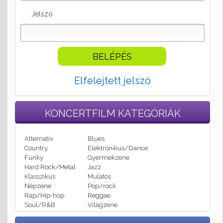
Jelszó
Elfelejtett jelszó
KONCERTFILM
KATEGÓRIÁK
Alternatív
Blues
Country
Elektronikus/Dance
Funky
Gyermekzene
Hard Rock/Metal
Jazz
Klasszikus
Mulatós
Népzene
Pop/rock
Rap/Hip-hop
Reggae
Soul/R&B
Világzene