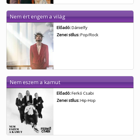
Nem ért engem a világ
Előadó:
Dánielfy
Zenei stílus:
Pop/Rock
Nem eszem a kamut
Előadó:
Ferkó Csabi
Zenei stílus:
Hip-Hop