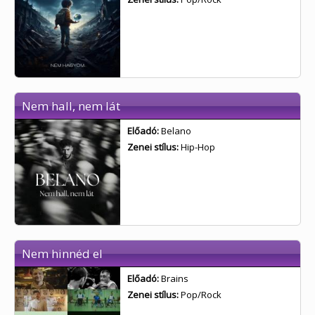
Nem hall, nem lát
Előadó:
Belano
Zenei stílus:
Hip-Hop
Nem hinnéd el
Előadó:
Brains
Zenei stílus:
Pop/Rock