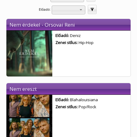
Előadó:
Szűrés
Nem érdekel - Orsovai Reni
Előadó:
Deniz
Zenei stílus:
Hip-Hop
Nem ereszt
Előadó:
Blahalouisiana
Zenei stílus:
Pop/Rock