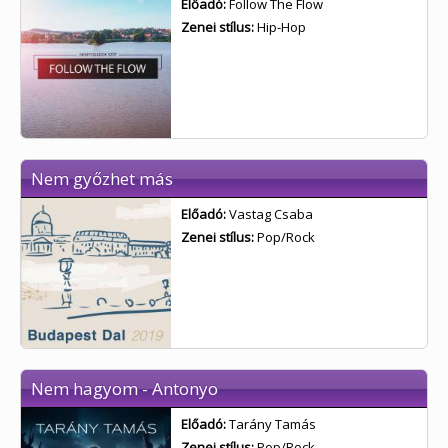
Előadó:
Follow The Flow
Zenei stílus:
Hip-Hop
Nem győzhet más
Előadó:
Vastag Csaba
Zenei stílus:
Pop/Rock
Nem hagyom - Antonyo
Előadó:
Tarány Tamás
Zenei stílus:
Pop/Rock