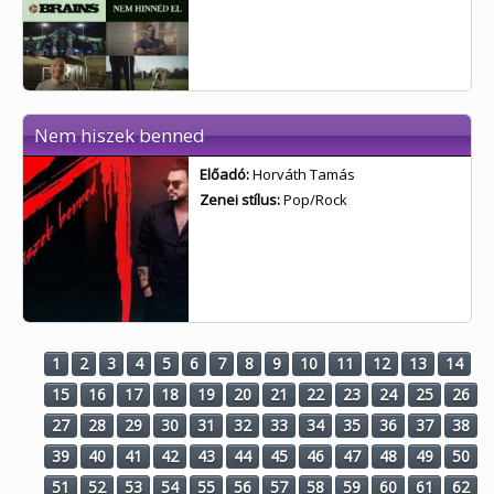
Nem hiszek benned
Előadó:
Horváth Tamás
Zenei stílus:
Pop/Rock
1
2
3
4
5
6
7
8
9
10
11
12
13
14
15
16
17
18
19
20
21
22
23
24
25
26
27
28
29
30
31
32
33
34
35
36
37
38
39
40
41
42
43
44
45
46
47
48
49
50
51
52
53
54
55
56
57
58
59
60
61
62