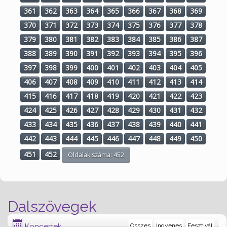
361
362
363
364
365
366
367
368
369
370
371
372
373
374
375
376
377
378
379
380
381
382
383
384
385
386
387
388
389
390
391
392
393
394
395
396
397
398
399
400
401
402
403
404
405
406
407
408
409
410
411
412
413
414
415
416
417
418
419
420
421
422
423
424
425
426
427
428
429
430
431
432
433
434
435
436
437
438
439
440
441
442
443
444
445
446
447
448
449
450
451
452
Oldalak száma: 452
Dalszövegek
Koncertek
Összes
Ingyenes
Fesztivál