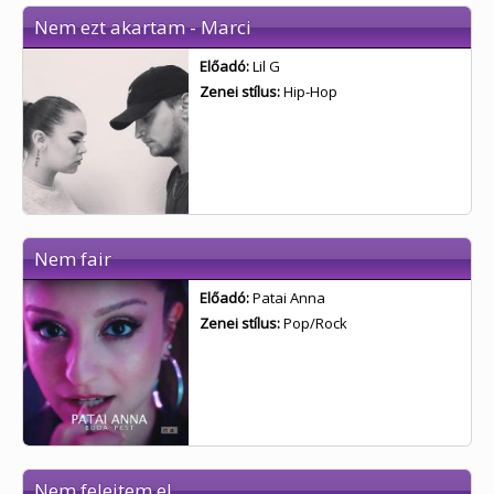
Nem ezt akartam - Marci
Előadó:
Lil G
Zenei stílus:
Hip-Hop
Nem fair
Előadó:
Patai Anna
Zenei stílus:
Pop/Rock
Nem felejtem el