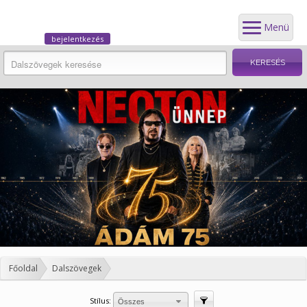
Menü
bejelentkezés
Főoldal
Dalszövegek
Stílus:
Szűrés
Összes