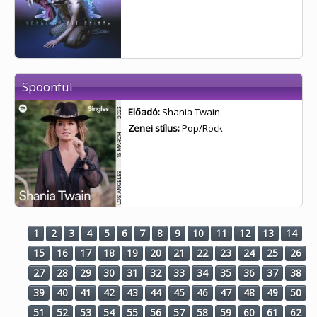
Spoonful
Előadó:
Shania Twain
Zenei stílus:
Pop/Rock
1
2
3
4
5
6
7
8
9
10
11
12
13
14
15
16
17
18
19
20
21
22
23
24
25
26
27
28
29
30
31
32
33
34
35
36
37
38
39
40
41
42
43
44
45
46
47
48
49
50
51
52
53
54
55
56
57
58
59
60
61
62