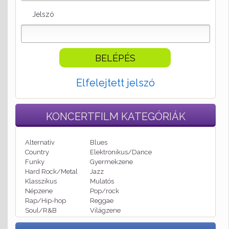
Jelszó
Elfelejtett jelszó
KONCERTFILM
KATEGÓRIÁK
Alternatív
Blues
Country
Elektronikus/Dance
Funky
Gyermekzene
Hard Rock/Metal
Jazz
Klasszikus
Mulatós
Népzene
Pop/rock
Rap/Hip-hop
Reggae
Soul/R&B
Világzene