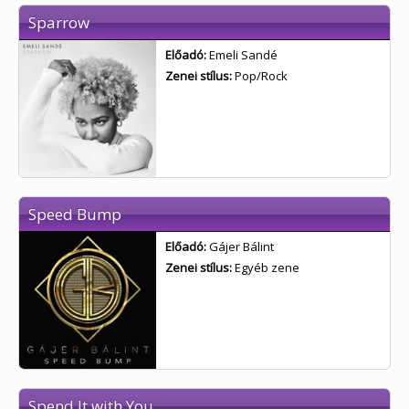
Sparrow
Előadó:
Emeli Sandé
Zenei stílus:
Pop/Rock
Speed Bump
Előadó:
Gájer Bálint
Zenei stílus:
Egyéb zene
Spend It with You