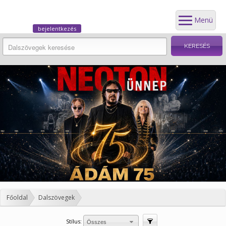
Menü
bejelentkezés
Főoldal
Dalszövegek
Stílus:
Szűrés
Összes