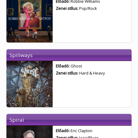
Előadó:
Robbie Williams
Zenei stílus:
Pop/Rock
Spillways
Előadó:
Ghost
Zenei stílus:
Hard & Heavy
Spiral
Előadó:
Eric Clapton
Zenei stílus:
Jazz/Blues