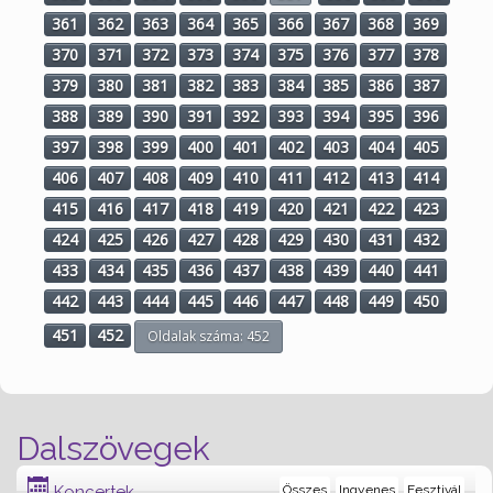
361
362
363
364
365
366
367
368
369
370
371
372
373
374
375
376
377
378
379
380
381
382
383
384
385
386
387
388
389
390
391
392
393
394
395
396
397
398
399
400
401
402
403
404
405
406
407
408
409
410
411
412
413
414
415
416
417
418
419
420
421
422
423
424
425
426
427
428
429
430
431
432
433
434
435
436
437
438
439
440
441
442
443
444
445
446
447
448
449
450
451
452
Oldalak száma: 452
Dalszövegek
Koncertek
Összes
Ingyenes
Fesztivál