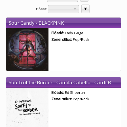
Előadó:
Szűrés
Sour Candy - BLACKPINK
Előadó:
Lady Gaga
Zenei stílus:
Pop/Rock
South of the Border - Camila Cabello - Cardi B
Előadó:
Ed Sheeran
Zenei stílus:
Pop/Rock