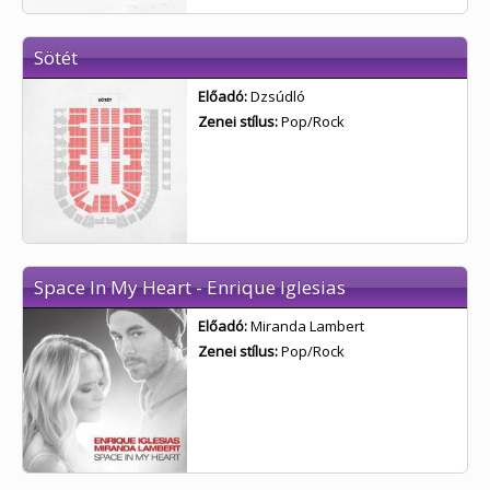
Sötét
Előadó:
Dzsúdló
Zenei stílus:
Pop/Rock
Space In My Heart - Enrique Iglesias
Előadó:
Miranda Lambert
Zenei stílus:
Pop/Rock