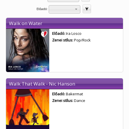
Előadó:
Szűrés
Walk on Water
Előadó:
Ira Losco
Zenei stílus:
Pop/Rock
Walk That Walk - Nic Hanson
Előadó:
Bakermat
Zenei stílus:
Dance