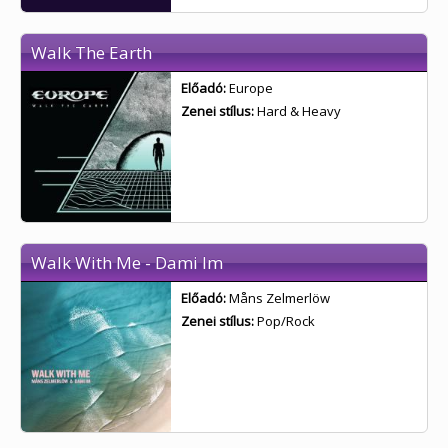
Walk The Earth
Előadó:
Europe
Zenei stílus:
Hard & Heavy
Walk With Me - Dami Im
Előadó:
Måns Zelmerlöw
Zenei stílus:
Pop/Rock