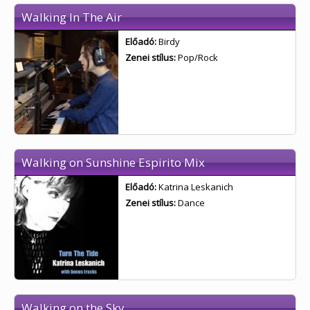
Walking In The Air
Előadó:
Birdy
Zenei stílus:
Pop/Rock
Walking on Sunshine Espirito Mix
Előadó:
Katrina Leskanich
Zenei stílus:
Dance
Walking on the Sky