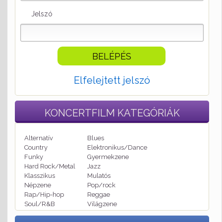
Jelszó
Elfelejtett jelszó
KONCERTFILM
KATEGÓRIÁK
Alternatív
Blues
Country
Elektronikus/Dance
Funky
Gyermekzene
Hard Rock/Metal
Jazz
Klasszikus
Mulatós
Népzene
Pop/rock
Rap/Hip-hop
Reggae
Soul/R&B
Világzene