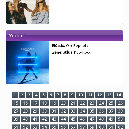
Wanted
Előadó:
OneRepublic
Zenei stílus:
Pop/Rock
1
2
3
4
5
6
7
8
9
10
11
12
13
14
15
16
17
18
19
20
21
22
23
24
25
26
27
28
29
30
31
32
33
34
35
36
37
38
39
40
41
42
43
44
45
46
47
48
49
50
51
52
53
54
55
56
57
58
59
60
61
62