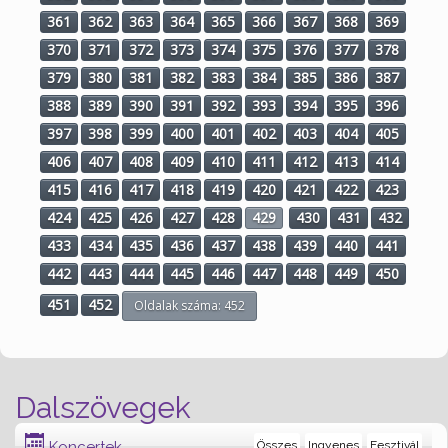
361
362
363
364
365
366
367
368
369
370
371
372
373
374
375
376
377
378
379
380
381
382
383
384
385
386
387
388
389
390
391
392
393
394
395
396
397
398
399
400
401
402
403
404
405
406
407
408
409
410
411
412
413
414
415
416
417
418
419
420
421
422
423
424
425
426
427
428
429
430
431
432
433
434
435
436
437
438
439
440
441
442
443
444
445
446
447
448
449
450
451
452
Oldalak száma: 452
Dalszövegek
Koncertek
Összes
Ingyenes
Fesztivál