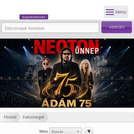
Menü
bejelentkezés
Főoldal
Dalszövegek
Stílus:
Szűrés
Összes