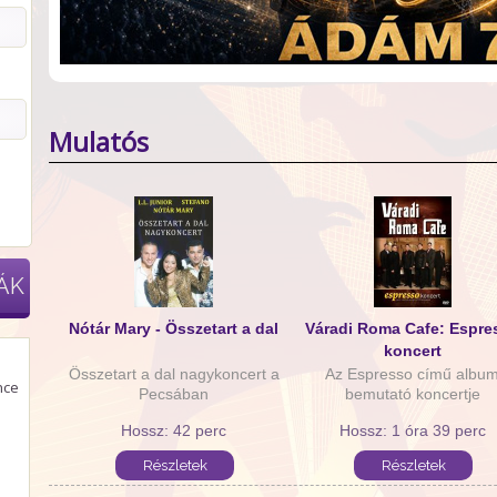
Mulatós
ÁK
Nótár Mary - Összetart a dal
Váradi Roma Cafe: Espre
koncert
Összetart a dal nagykoncert a
Az Espresso című albu
nce
Pecsában
bemutató koncertje
Hossz: 42 perc
Hossz: 1 óra 39 perc