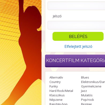
Jelszó
Elfelejtett jelszó
KONCERTFILM
KATEGÓRI
Alternatív
Blues
Country
Elektronikus/Da
Funky
Gyermekzene
Hard Rock/Metal
Jazz
Klasszikus
Mulatós
Népzene
Pop/rock
Rap/Hip-hop
Reggae