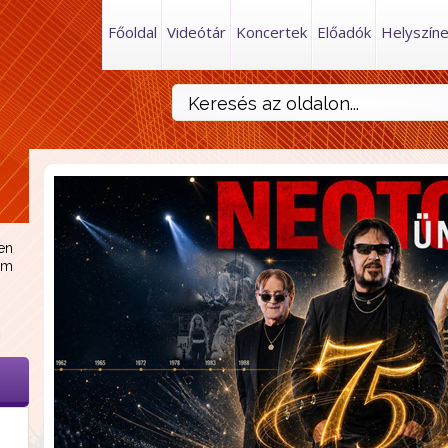
Főoldal
Videótár
Koncertek
Előadók
Helyszín
en
am