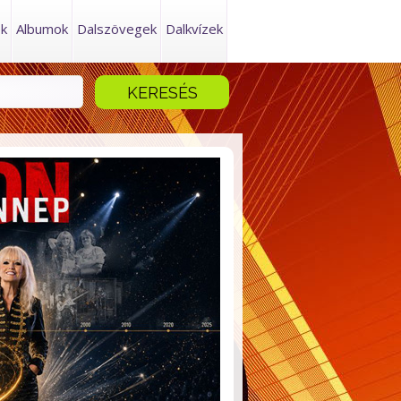
ek
Albumok
Dalszövegek
Dalkvízek