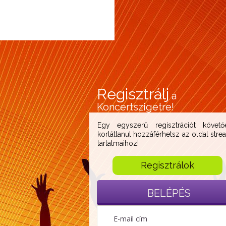
Regisztrálj
a
Koncertszigetre!
Egy egyszerű regisztrációt követő
korlátlanul hozzáférhetsz az oldal stre
tartalmaihoz!
Regisztrálok
BELÉPÉS
E-mail cím