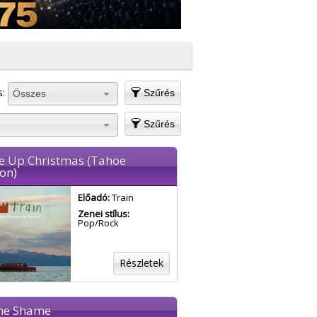
s:
Szűrés
Összes
Szűrés
e Up Christmas (Tahoe
on)
Előadó:
Train
Zenei stílus:
Pop/Rock
Részletek
me Shame