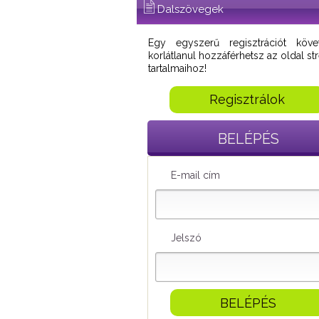
Dalszövegek
Egy egyszerű regisztrációt köve
korlátlanul hozzáférhetsz az oldal s
tartalmaihoz!
Regisztrálok
BELÉPÉS
E-mail cím
Jelszó