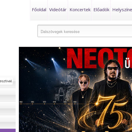
Főoldal
Videótár
Koncertek
Előadók
Helyszín
esztivál