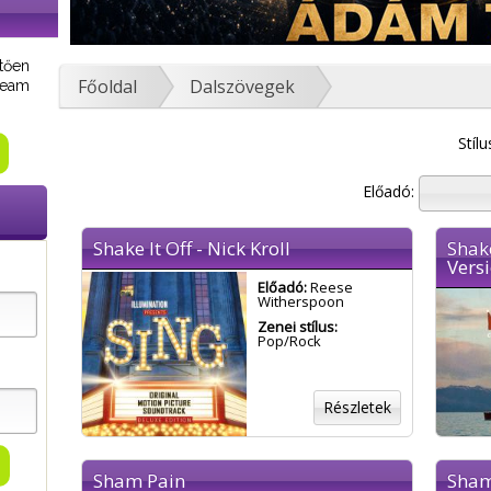
tően
Főoldal
Dalszövegek
tream
Stílu
Előadó:
Shake It Off - Nick Kroll
Shak
Versi
Előadó:
Reese
Witherspoon
Zenei stílus:
Pop/Rock
Részletek
Sham Pain
Sha