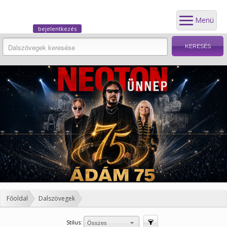
Menü
bejelentkezés
Főoldal
Dalszövegek
Stílus:
Szűrés
Összes