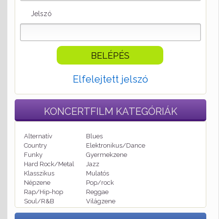
Jelszó
Elfelejtett jelszó
KONCERTFILM
KATEGÓRIÁK
Alternatív
Blues
Country
Elektronikus/Dance
Funky
Gyermekzene
Hard Rock/Metal
Jazz
Klasszikus
Mulatós
Népzene
Pop/rock
Rap/Hip-hop
Reggae
Soul/R&B
Világzene