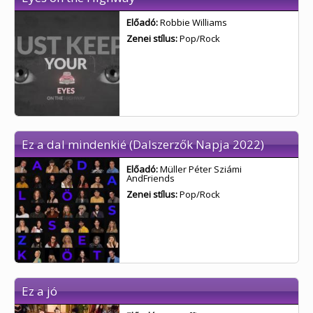
Előadó:
Robbie Williams
Zenei stílus:
Pop/Rock
Ez a dal mindenkié (Dalszerzők Napja 2022)
Előadó:
Müller Péter Sziámi
AndFriends
Zenei stílus:
Pop/Rock
Ez a jó