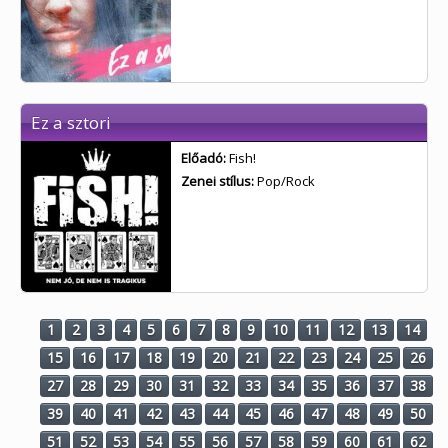
Ez a sztori
Előadó:
Fish!
Zenei stílus:
Pop/Rock
1
2
3
4
5
6
7
8
9
10
11
12
13
14
15
16
17
18
19
20
21
22
23
24
25
26
27
28
29
30
31
32
33
34
35
36
37
38
39
40
41
42
43
44
45
46
47
48
49
50
51
52
53
54
55
56
57
58
59
60
61
62