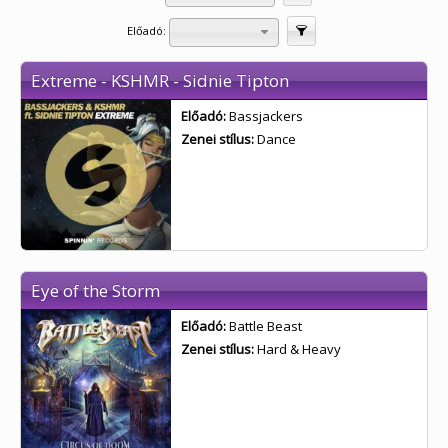
Előadó:
Szűrés
Extreme - KSHMR - Sidnie Tipton
Előadó:
Bassjackers
Zenei stílus:
Dance
Eye of the Storm
Előadó:
Battle Beast
Zenei stílus:
Hard & Heavy