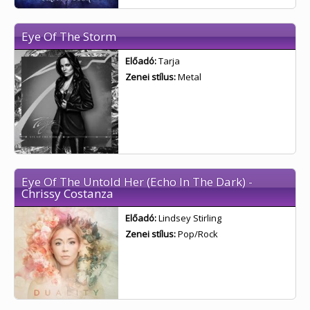
Eye Of The Storm
Előadó:
Tarja
Zenei stílus:
Metal
Eye Of The Untold Her (Echo In The Dark) -
Chrissy Costanza
Előadó:
Lindsey Stirling
Zenei stílus:
Pop/Rock