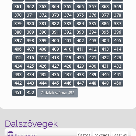
361
362
363
364
365
366
367
368
369
370
371
372
373
374
375
376
377
378
379
380
381
382
383
384
385
386
387
388
389
390
391
392
393
394
395
396
397
398
399
400
401
402
403
404
405
406
407
408
409
410
411
412
413
414
415
416
417
418
419
420
421
422
423
424
425
426
427
428
429
430
431
432
433
434
435
436
437
438
439
440
441
442
443
444
445
446
447
448
449
450
451
452
Oldalak száma: 452
Dalszövegek
Koncertek
Összes
Ingyenes
Fesztivál