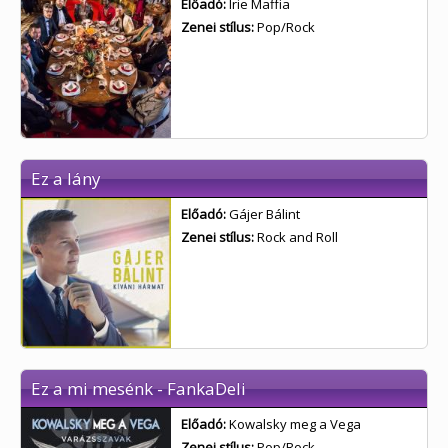
Előadó:
Irie Maffia
Zenei stílus:
Pop/Rock
Ez a lány
Előadó:
Gájer Bálint
Zenei stílus:
Rock and Roll
Ez a mi mesénk - FankaDeli
Előadó:
Kowalsky meg a Vega
Zenei stílus:
Pop/Rock