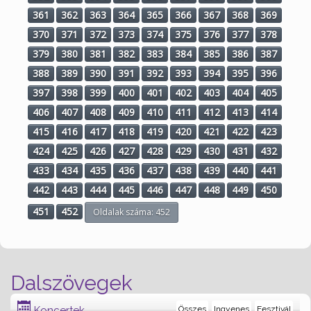
361
362
363
364
365
366
367
368
369
370
371
372
373
374
375
376
377
378
379
380
381
382
383
384
385
386
387
388
389
390
391
392
393
394
395
396
397
398
399
400
401
402
403
404
405
406
407
408
409
410
411
412
413
414
415
416
417
418
419
420
421
422
423
424
425
426
427
428
429
430
431
432
433
434
435
436
437
438
439
440
441
442
443
444
445
446
447
448
449
450
451
452
Oldalak száma: 452
Dalszövegek
Koncertek
Összes
Ingyenes
Fesztivál