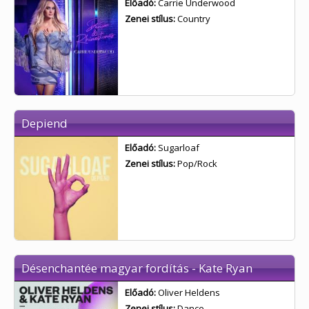
Előadó:
Carrie Underwood
Zenei stílus:
Country
Depiend
Előadó:
Sugarloaf
Zenei stílus:
Pop/Rock
Désenchantée magyar fordítás - Kate Ryan
Előadó:
Oliver Heldens
Zenei stílus:
Dance