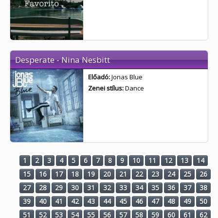
Desperate - Nina Nesbitt
Előadó:
Jonas Blue
Zenei stílus:
Dance
1
2
3
4
5
6
7
8
9
10
11
12
13
14
15
16
17
18
19
20
21
22
23
24
25
26
27
28
29
30
31
32
33
34
35
36
37
38
39
40
41
42
43
44
45
46
47
48
49
50
51
52
53
54
55
56
57
58
59
60
61
62