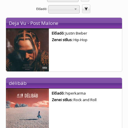
Előadó:
Szűrés
Deja Vu - Post Malone
Előadó:
Justin Bieber
Zenei stílus:
Hip-Hop
délibáb
Előadó:
hiperkarma
Zenei stílus:
Rock and Roll