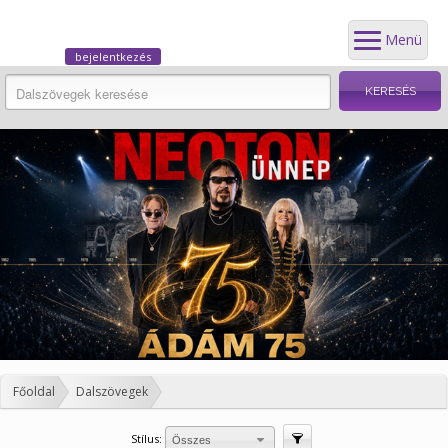
Menü
bejelentkezés
Főoldal
Dalszövegek
Stílus:
Szűrés
Összes