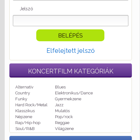
Jelszó
Elfelejtett jelszó
KONCERTFILM
KATEGÓRIÁK
Alternatív
Blues
Country
Elektronikus/Dance
Funky
Gyermekzene
Hard Rock/Metal
Jazz
Klasszikus
Mulatós
Népzene
Pop/rock
Rap/Hip-hop
Reggae
Soul/R&B
Világzene