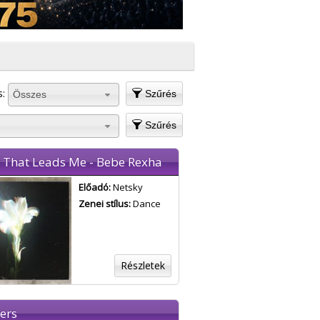
s:
Szűrés
Összes
Szűrés
t That Leads Me - Bebe Rexha
Előadó:
Netsky
Zenei stílus:
Dance
Részletek
ers