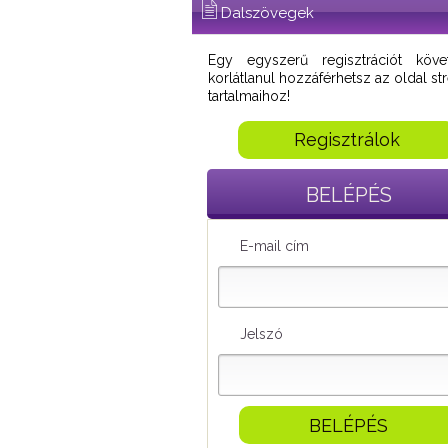
Dalszövegek
Egy egyszerű regisztrációt köve
korlátlanul hozzáférhetsz az oldal s
tartalmaihoz!
Regisztrálok
BELÉPÉS
E-mail cím
Jelszó