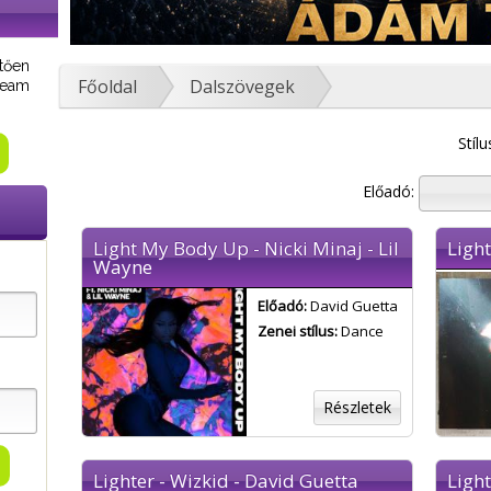
tően
Főoldal
Dalszövegek
tream
Stílu
Előadó:
Light My Body Up - Nicki Minaj - Lil
Ligh
Wayne
Előadó:
David Guetta
Zenei stílus:
Dance
Részletek
Lighter - Wizkid - David Guetta
Light