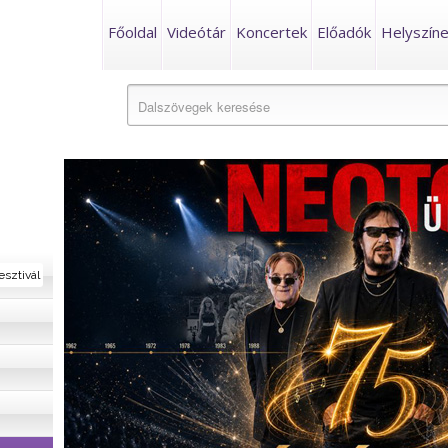
Főoldal
Videótár
Koncertek
Előadók
Helyszín
esztivál