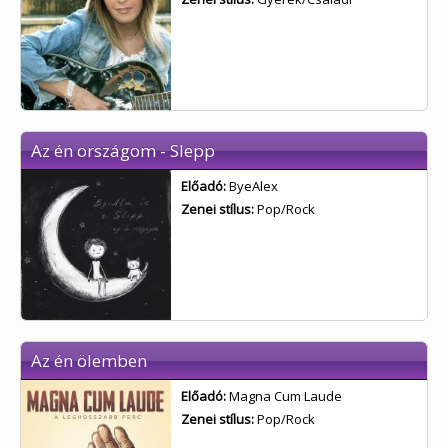
Az én országom - Slepp
Előadó:
ByeAlex
Zenei stílus:
Pop/Rock
Az én ölemben
Előadó:
Magna Cum Laude
Zenei stílus:
Pop/Rock