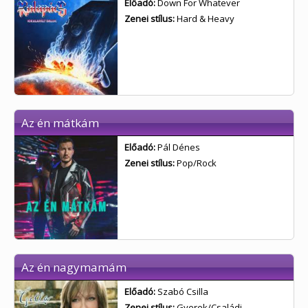
Előadó:
Down For Whatever
Zenei stílus:
Hard & Heavy
Az én mátkám
Előadó:
Pál Dénes
Zenei stílus:
Pop/Rock
Az én nagymamám
Előadó:
Szabó Csilla
Zenei stílus:
Gyerek/Családi