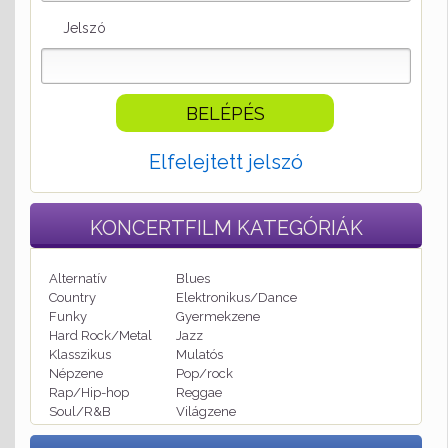
Jelszó
Elfelejtett jelszó
KONCERTFILM
KATEGÓRIÁK
Alternatív
Blues
Country
Elektronikus/Dance
Funky
Gyermekzene
Hard Rock/Metal
Jazz
Klasszikus
Mulatós
Népzene
Pop/rock
Rap/Hip-hop
Reggae
Soul/R&B
Világzene