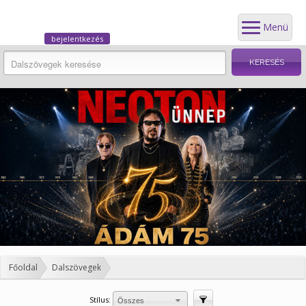
Menü
bejelentkezés
Főoldal
Dalszövegek
Stílus:
Szűrés
Összes