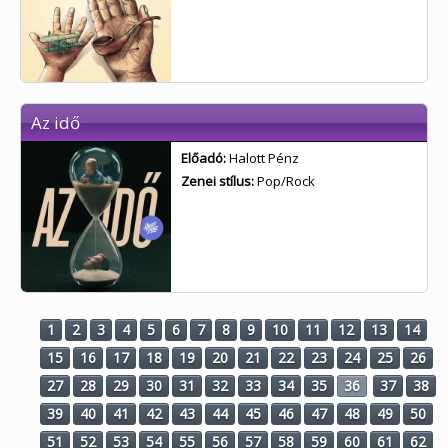
Az idő
Előadó:
Halott Pénz
Zenei stílus:
Pop/Rock
1
2
3
4
5
6
7
8
9
10
11
12
13
14
15
16
17
18
19
20
21
22
23
24
25
26
27
28
29
30
31
32
33
34
35
36
37
38
39
40
41
42
43
44
45
46
47
48
49
50
51
52
53
54
55
56
57
58
59
60
61
62