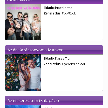
Előadó:
hiperkarma
Zenei stílus:
Pop/Rock
Az én Karácsonyom - Manker
Előadó:
Kasza Tibi
Zenei stílus:
Gyerek/Családi
Az én keresztem (Kalapács)