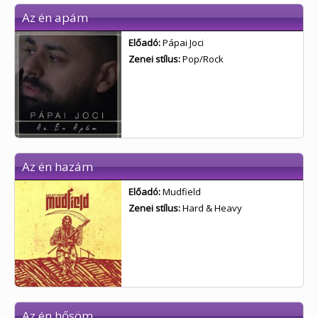
Az én apám
Előadó:
Pápai Joci
Zenei stílus:
Pop/Rock
Az én hazám
Előadó:
Mudfield
Zenei stílus:
Hard & Heavy
Az én hősöm