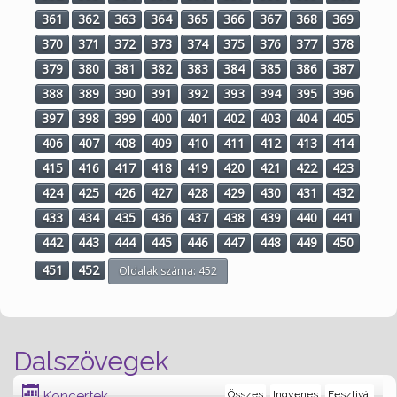
361
362
363
364
365
366
367
368
369
370
371
372
373
374
375
376
377
378
379
380
381
382
383
384
385
386
387
388
389
390
391
392
393
394
395
396
397
398
399
400
401
402
403
404
405
406
407
408
409
410
411
412
413
414
415
416
417
418
419
420
421
422
423
424
425
426
427
428
429
430
431
432
433
434
435
436
437
438
439
440
441
442
443
444
445
446
447
448
449
450
451
452
Oldalak száma: 452
Dalszövegek
Koncertek
Összes
Ingyenes
Fesztivál