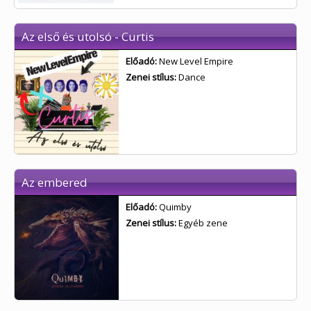
Az első és utolsó - Curtis
Előadó:
New Level Empire
Zenei stílus:
Dance
Az embered
Előadó:
Quimby
Zenei stílus:
Egyéb zene