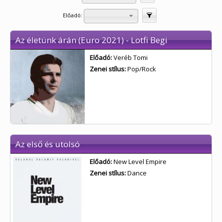
Előadó:
Szűrés
Az életünk árán (Euro 2021) - Lotfi Begi
Előadó:
Veréb Tomi
Zenei stílus:
Pop/Rock
Az első és utolsó
Előadó:
New Level Empire
Zenei stílus:
Dance