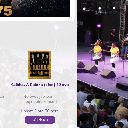
Kaláka: A Kaláka (első) 40 éve
ban
40 éves jubileumi
meglepetéskoncert
Hossz: 2 óra 56 perc