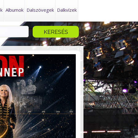
ek
Albumok
Dalszövegek
Dalkvízek