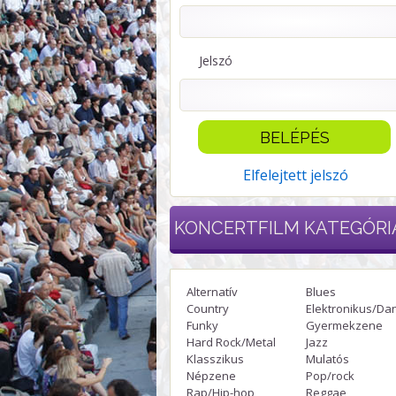
Jelszó
Elfelejtett jelszó
KONCERTFILM
KATEGÓRI
Alternatív
Blues
Country
Elektronikus/Da
Funky
Gyermekzene
Hard Rock/Metal
Jazz
Klasszikus
Mulatós
Népzene
Pop/rock
Rap/Hip-hop
Reggae