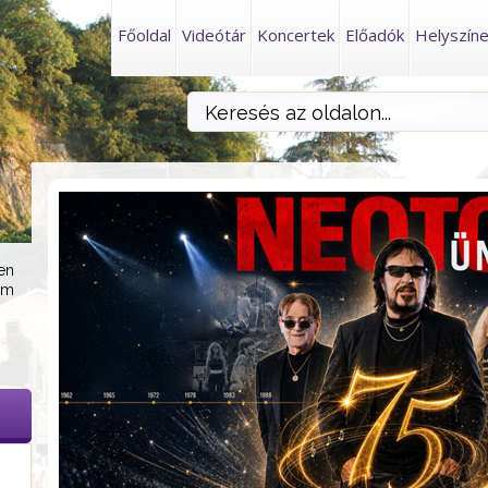
Főoldal
Videótár
Koncertek
Előadók
Helyszín
en
am