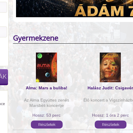
Gyermekzene
ÁK
Alma: Mars a buliba!
Halász Judit: Csigavér
Az Alma Együttes zenés
Élő koncert a Vígszínház
nce
Marsbéli koncertje
Hossz: 53 perc
Hossz: 1 óra 2 perc