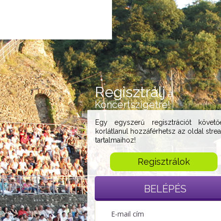
Regisztrálj
a
Koncertszigetre!
Egy egyszerű regisztrációt követő
korlátlanul hozzáférhetsz az oldal stre
tartalmaihoz!
Regisztrálok
BELÉPÉS
E-mail cím