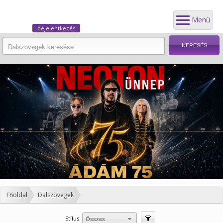
Menü
bejelentkezés
Főoldal
Dalszövegek
Stílus:
Szűrés
Összes