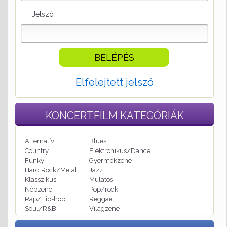
Jelszó
Elfelejtett jelszó
KONCERTFILM
KATEGÓRIÁK
Alternatív
Blues
Country
Elektronikus/Dance
Funky
Gyermekzene
Hard Rock/Metal
Jazz
Klasszikus
Mulatós
Népzene
Pop/rock
Rap/Hip-hop
Reggae
Soul/R&B
Világzene