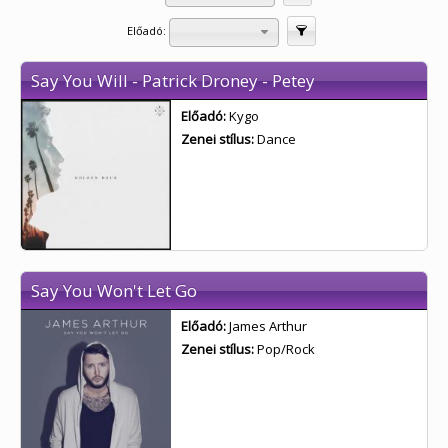
Előadó:
Szűrés
Say You Will - Patrick Droney - Petey
Előadó:
Kygo
Zenei stílus:
Dance
Say You Won't Let Go
Előadó:
James Arthur
Zenei stílus:
Pop/Rock