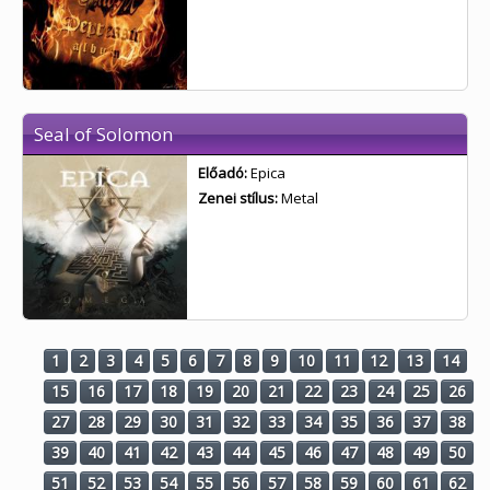
Seal of Solomon
Előadó:
Epica
Zenei stílus:
Metal
1
2
3
4
5
6
7
8
9
10
11
12
13
14
15
16
17
18
19
20
21
22
23
24
25
26
27
28
29
30
31
32
33
34
35
36
37
38
39
40
41
42
43
44
45
46
47
48
49
50
51
52
53
54
55
56
57
58
59
60
61
62