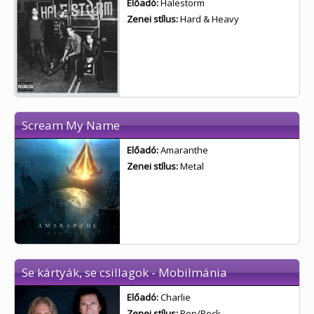
Előadó:
Halestorm
Zenei stílus:
Hard & Heavy
Scream My Name
Előadó:
Amaranthe
Zenei stílus:
Metal
Se kártyák, se csillagok - Mobilmánia
Előadó:
Charlie
Zenei stílus:
Pop/Rock