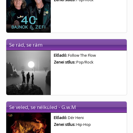
Se rád, se rám
Előadó:
Follow The Flow
Zenei stílus:
Pop/Rock
Se veled, se nélküled - G.w.M
Előadó:
Dér Heni
Zenei stílus:
Hip-Hop