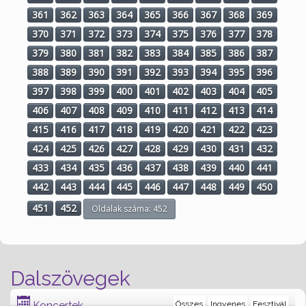
361
362
363
364
365
366
367
368
369
370
371
372
373
374
375
376
377
378
379
380
381
382
383
384
385
386
387
388
389
390
391
392
393
394
395
396
397
398
399
400
401
402
403
404
405
406
407
408
409
410
411
412
413
414
415
416
417
418
419
420
421
422
423
424
425
426
427
428
429
430
431
432
433
434
435
436
437
438
439
440
441
442
443
444
445
446
447
448
449
450
451
452
Oldalak száma: 452
Dalszövegek
Koncertek
Összes
Ingyenes
Fesztivál