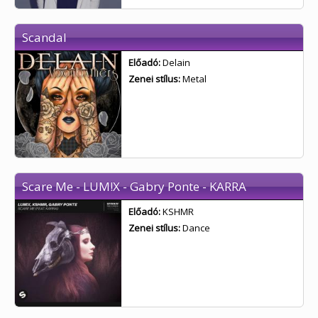
Scandal
Előadó:
Delain
Zenei stílus:
Metal
Scare Me - LUM!X - Gabry Ponte - KARRA
Előadó:
KSHMR
Zenei stílus:
Dance