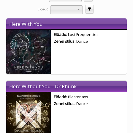
Előadó:
Szűrés
Here With You
Előadó:
Lost Frequencies
Zenei stílus:
Dance
Here Without You - Dr Phunk
Előadó:
Blasterjaxx
Zenei stílus:
Dance