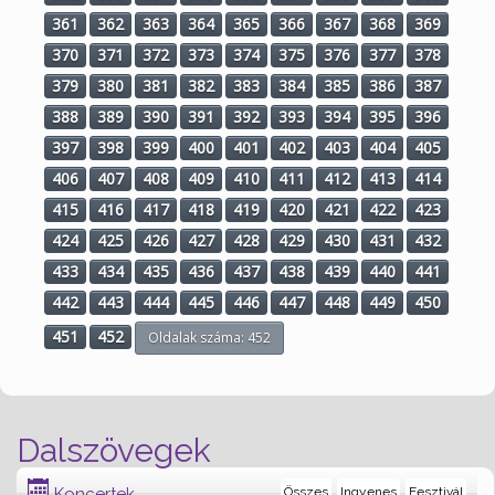
361
362
363
364
365
366
367
368
369
370
371
372
373
374
375
376
377
378
379
380
381
382
383
384
385
386
387
388
389
390
391
392
393
394
395
396
397
398
399
400
401
402
403
404
405
406
407
408
409
410
411
412
413
414
415
416
417
418
419
420
421
422
423
424
425
426
427
428
429
430
431
432
433
434
435
436
437
438
439
440
441
442
443
444
445
446
447
448
449
450
451
452
Oldalak száma: 452
Dalszövegek
Koncertek
Összes
Ingyenes
Fesztivál