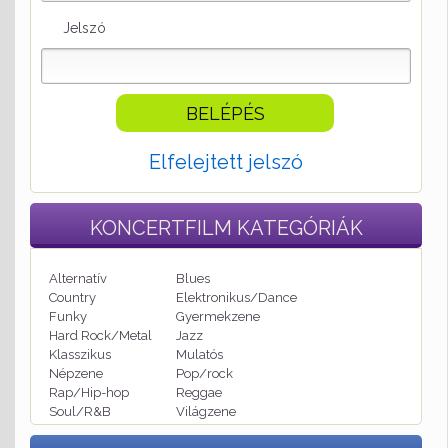
Jelszó
Elfelejtett jelszó
KONCERTFILM
KATEGÓRIÁK
Alternatív
Blues
Country
Elektronikus/Dance
Funky
Gyermekzene
Hard Rock/Metal
Jazz
Klasszikus
Mulatós
Népzene
Pop/rock
Rap/Hip-hop
Reggae
Soul/R&B
Világzene