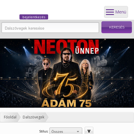
Menü
bejelentkezés
Főoldal
Dalszövegek
Stílus:
Szűrés
Összes