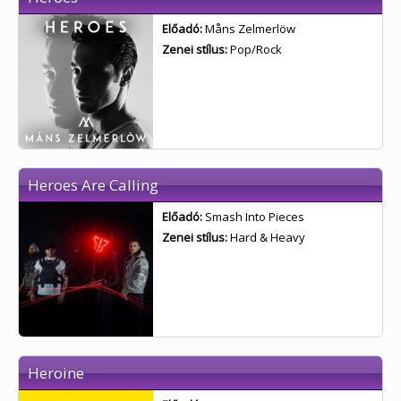
Előadó:
Måns Zelmerlöw
Zenei stílus:
Pop/Rock
Heroes Are Calling
Előadó:
Smash Into Pieces
Zenei stílus:
Hard & Heavy
Heroine