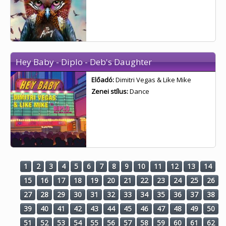
Hey Baby - Diplo - Deb's Daughter
Előadó:
Dimitri Vegas & Like Mike
Zenei stílus:
Dance
1
2
3
4
5
6
7
8
9
10
11
12
13
14
15
16
17
18
19
20
21
22
23
24
25
26
27
28
29
30
31
32
33
34
35
36
37
38
39
40
41
42
43
44
45
46
47
48
49
50
51
52
53
54
55
56
57
58
59
60
61
62