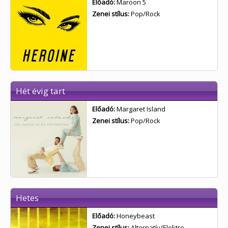
Előadó:
Maroon 5
Zenei stílus:
Pop/Rock
Hét évig tart
Előadó:
Margaret Island
Zenei stílus:
Pop/Rock
Hetes
Előadó:
Honeybeast
Zenei stílus:
Alternatív/Elektro