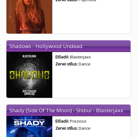
Shadows - Hollywood Undead
Előadó:
Blasterjaxx
Zenei stílus:
Dance
Shady (Side Of The Moon) - Shibui - Blasterjaxx
Előadó:
Prezioso
Zenei stílus:
Dance