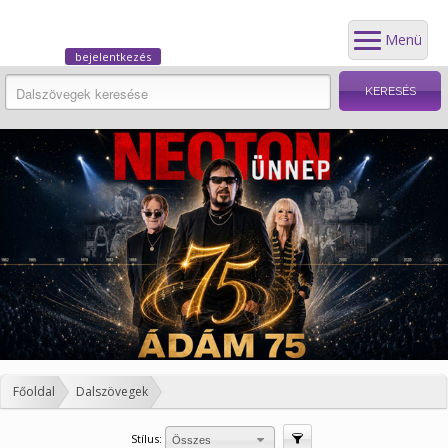
Menü
bejelentkezés
Főoldal
Dalszövegek
Stílus:
Szűrés
Összes