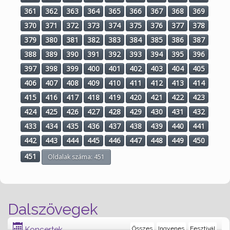
361
362
363
364
365
366
367
368
369
370
371
372
373
374
375
376
377
378
379
380
381
382
383
384
385
386
387
388
389
390
391
392
393
394
395
396
397
398
399
400
401
402
403
404
405
406
407
408
409
410
411
412
413
414
415
416
417
418
419
420
421
422
423
424
425
426
427
428
429
430
431
432
433
434
435
436
437
438
439
440
441
442
443
444
445
446
447
448
449
450
451
Oldalak száma: 451
Dalszövegek
Koncertek
Összes
Ingyenes
Fesztivál