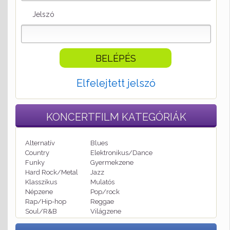
Jelszó
Elfelejtett jelszó
KONCERTFILM
KATEGÓRIÁK
Alternatív
Blues
Country
Elektronikus/Dance
Funky
Gyermekzene
Hard Rock/Metal
Jazz
Klasszikus
Mulatós
Népzene
Pop/rock
Rap/Hip-hop
Reggae
Soul/R&B
Világzene