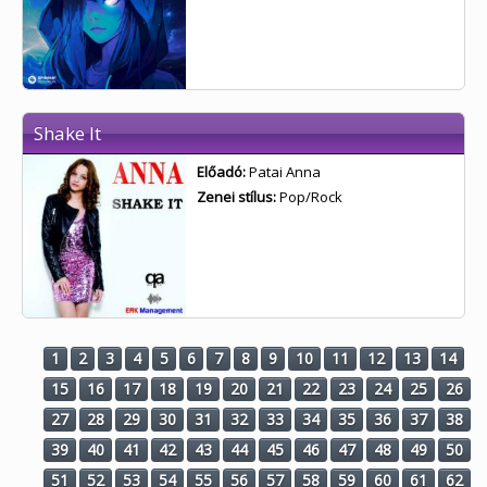
Shake It
Előadó:
Patai Anna
Zenei stílus:
Pop/Rock
1
2
3
4
5
6
7
8
9
10
11
12
13
14
15
16
17
18
19
20
21
22
23
24
25
26
27
28
29
30
31
32
33
34
35
36
37
38
39
40
41
42
43
44
45
46
47
48
49
50
51
52
53
54
55
56
57
58
59
60
61
62