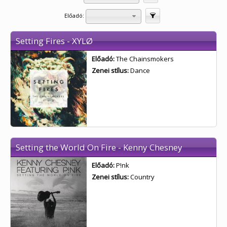
Előadó:
Szűrés
Setting Fires - XYLØ
Előadó:
The Chainsmokers
Zenei stílus:
Dance
Setting the World On Fire - Kenny Chesney
Előadó:
P!nk
Zenei stílus:
Country