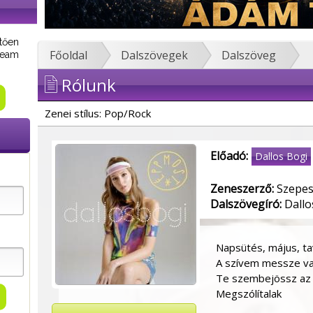
tően
Főoldal
Dalszövegek
Dalszöveg
tream
Rólunk
Zenei stílus: Pop/Rock
Előadó:
Dallos Bogi
Zeneszerző:
Szepesi
Dalszövegíró:
Dallo
Napsütés, május, t
A szívem messze v
Te szembejössz az
Megszólítalak