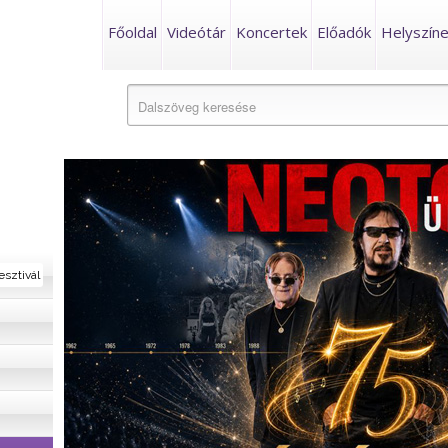
Főoldal
Videótár
Koncertek
Előadók
Helyszín
esztivál