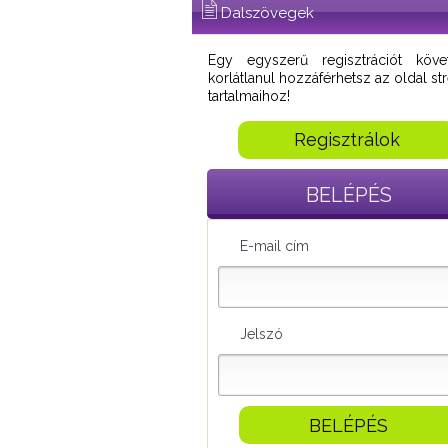
Dalszövegek
Egy egyszerű regisztrációt köve
korlátlanul hozzáférhetsz az oldal s
tartalmaihoz!
Regisztrálok
BELÉPÉS
E-mail cím
Jelszó