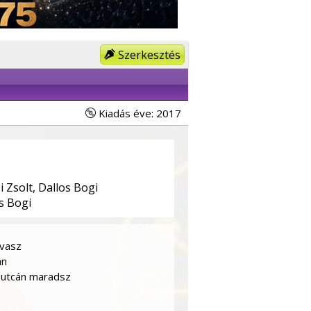
Szerkesztés
Kiadás éve: 2017
 Zsolt, Dallos Bogi
s Bogi
avasz
an
 utcán maradsz