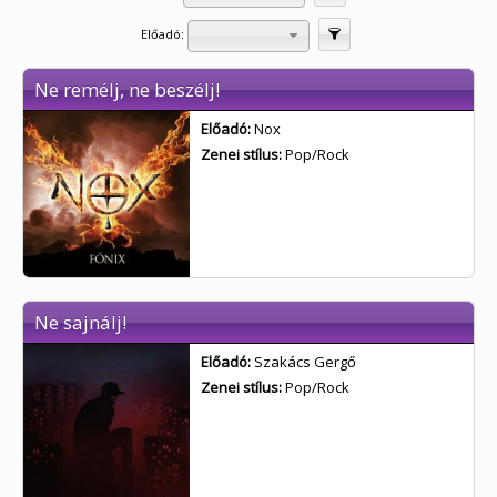
Előadó:
Szűrés
Ne remélj, ne beszélj!
Előadó:
Nox
Zenei stílus:
Pop/Rock
Ne sajnálj!
Előadó:
Szakács Gergő
Zenei stílus:
Pop/Rock