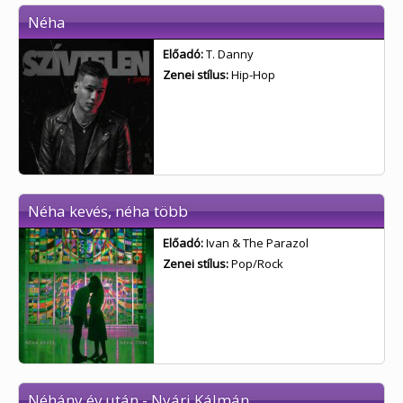
Néha
Előadó:
T. Danny
Zenei stílus:
Hip-Hop
Néha kevés, néha több
Előadó:
Ivan & The Parazol
Zenei stílus:
Pop/Rock
Néhány év után - Nyári Kálmán