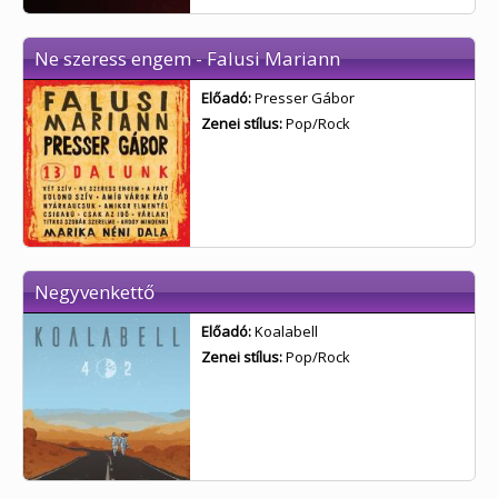
Ne szeress engem - Falusi Mariann
Előadó:
Presser Gábor
Zenei stílus:
Pop/Rock
Negyvenkettő
Előadó:
Koalabell
Zenei stílus:
Pop/Rock