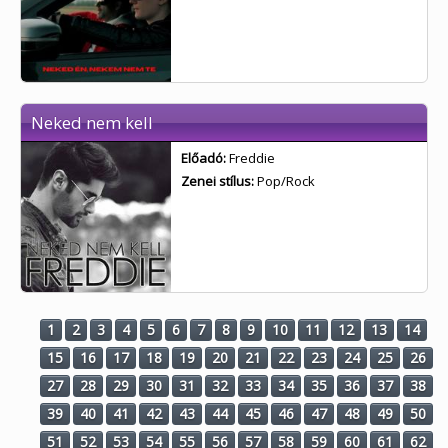
Neked nem kell
Előadó:
Freddie
Zenei stílus:
Pop/Rock
1
2
3
4
5
6
7
8
9
10
11
12
13
14
15
16
17
18
19
20
21
22
23
24
25
26
27
28
29
30
31
32
33
34
35
36
37
38
39
40
41
42
43
44
45
46
47
48
49
50
51
52
53
54
55
56
57
58
59
60
61
62