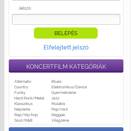
Jelszó
Elfelejtett jelszó
KONCERTFILM
KATEGÓRIÁK
Alternatív
Blues
Country
Elektronikus/Dance
Funky
Gyermekzene
Hard Rock/Metal
Jazz
Klasszikus
Mulatós
Népzene
Pop/rock
Rap/Hip-hop
Reggae
Soul/R&B
Világzene