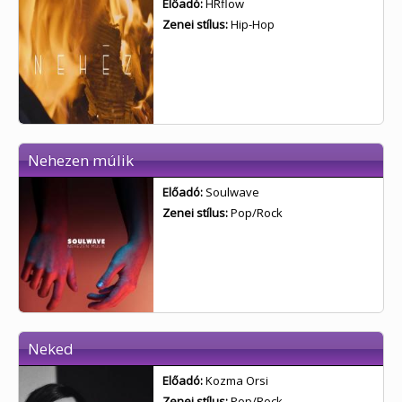
Előadó:
HRflow
Zenei stílus:
Hip-Hop
Nehezen múlik
Előadó:
Soulwave
Zenei stílus:
Pop/Rock
Neked
Előadó:
Kozma Orsi
Zenei stílus:
Pop/Rock