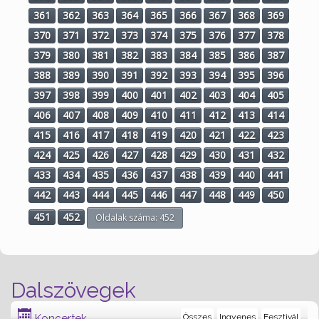
361
362
363
364
365
366
367
368
369
370
371
372
373
374
375
376
377
378
379
380
381
382
383
384
385
386
387
388
389
390
391
392
393
394
395
396
397
398
399
400
401
402
403
404
405
406
407
408
409
410
411
412
413
414
415
416
417
418
419
420
421
422
423
424
425
426
427
428
429
430
431
432
433
434
435
436
437
438
439
440
441
442
443
444
445
446
447
448
449
450
451
452
Oldalak száma: 452
Dalszövegek
Koncertek
Összes
Ingyenes
Fesztivál