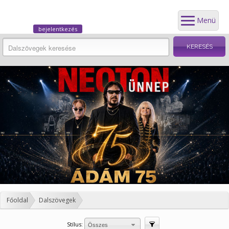
Menü
bejelentkezés
Főoldal
Dalszövegek
Stílus:
Szűrés
Összes