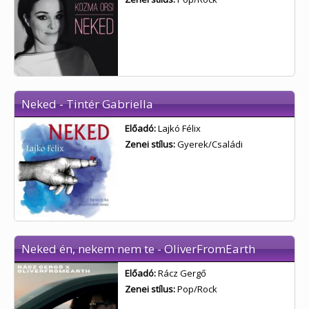
Neked - Tintér Gabriella
Előadó:
Lajkó Félix
Zenei stílus:
Gyerek/Családi
Neked én, nekem nem te - OliverFromEarth
Előadó:
Rácz Gergő
Zenei stílus:
Pop/Rock