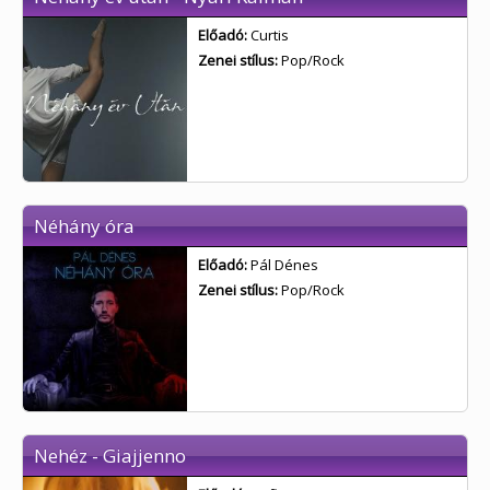
Előadó:
Curtis
Zenei stílus:
Pop/Rock
Néhány óra
Előadó:
Pál Dénes
Zenei stílus:
Pop/Rock
Nehéz - Giajjenno