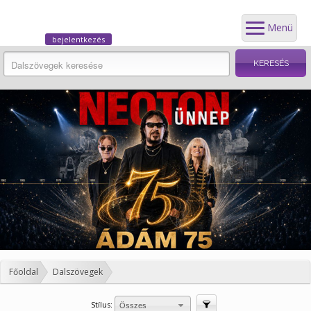
Menü
bejelentkezés
Főoldal
Dalszövegek
Stílus:
Szűrés
Összes