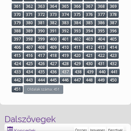
361
362
363
364
365
366
367
368
369
370
371
372
373
374
375
376
377
378
379
380
381
382
383
384
385
386
387
388
389
390
391
392
393
394
395
396
397
398
399
400
401
402
403
404
405
406
407
408
409
410
411
412
413
414
415
416
417
418
419
420
421
422
423
424
425
426
427
428
429
430
431
432
433
434
435
436
437
438
439
440
441
442
443
444
445
446
447
448
449
450
451
Oldalak száma: 451
Dalszövegek
Koncertek
Összes
Ingyenes
Fesztivál