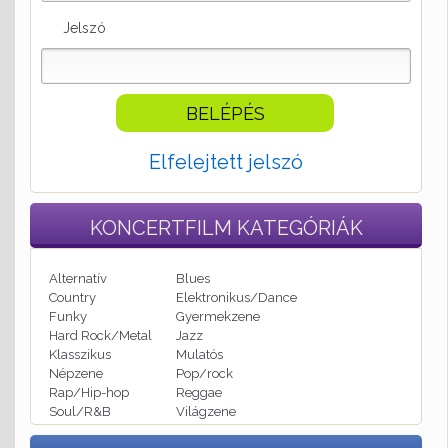
Jelszó
Elfelejtett jelszó
KONCERTFILM
KATEGÓRIÁK
Alternatív
Blues
Country
Elektronikus/Dance
Funky
Gyermekzene
Hard Rock/Metal
Jazz
Klasszikus
Mulatós
Népzene
Pop/rock
Rap/Hip-hop
Reggae
Soul/R&B
Világzene