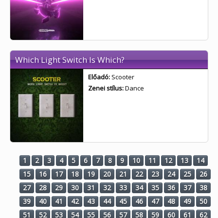
Which Light Switch Is Which?
Előadó:
Scooter
Zenei stílus:
Dance
1
2
3
4
5
6
7
8
9
10
11
12
13
14
15
16
17
18
19
20
21
22
23
24
25
26
27
28
29
30
31
32
33
34
35
36
37
38
39
40
41
42
43
44
45
46
47
48
49
50
51
52
53
54
55
56
57
58
59
60
61
62