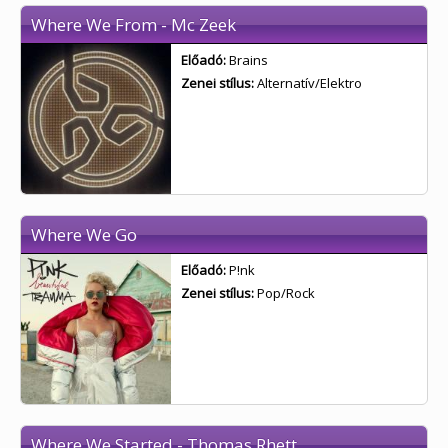
Where We From - Mc Zeek
Előadó:
Brains
Zenei stílus:
Alternatív/Elektro
Where We Go
Előadó:
P!nk
Zenei stílus:
Pop/Rock
Where We Started - Thomas Rhett