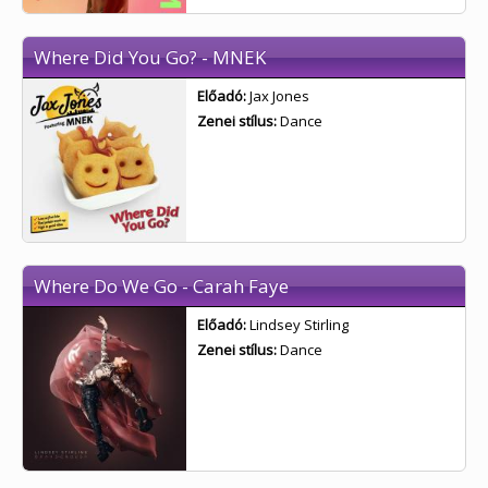
Where Did You Go? - MNEK
Előadó:
Jax Jones
Zenei stílus:
Dance
Where Do We Go - Carah Faye
Előadó:
Lindsey Stirling
Zenei stílus:
Dance