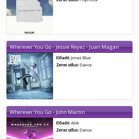
Wherever You Go - Jessie Reyez - Juan Magan
Előadó:
Jonas Blue
Zenei stílus:
Dance
Wherever You Go - John Martin
Előadó:
Alok
Zenei stílus:
Dance