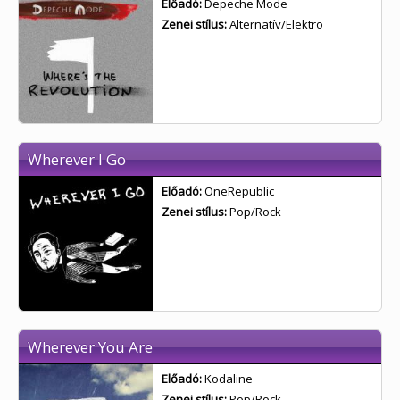
Előadó:
Depeche Mode
Zenei stílus:
Alternatív/Elektro
Wherever I Go
Előadó:
OneRepublic
Zenei stílus:
Pop/Rock
Wherever You Are
Előadó:
Kodaline
Zenei stílus:
Pop/Rock