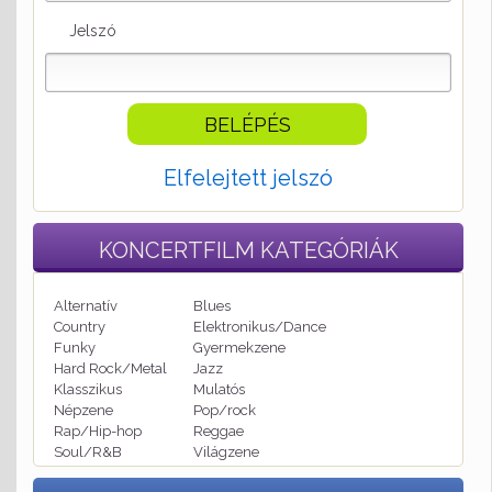
Jelszó
Elfelejtett jelszó
KONCERTFILM
KATEGÓRIÁK
Alternatív
Blues
Country
Elektronikus/Dance
Funky
Gyermekzene
Hard Rock/Metal
Jazz
Klasszikus
Mulatós
Népzene
Pop/rock
Rap/Hip-hop
Reggae
Soul/R&B
Világzene