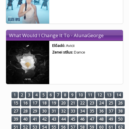
What Would I Change It To - AlunaGeorge
Előadó:
Avicii
Zenei stílus:
Dance
1
2
3
4
5
6
7
8
9
10
11
12
13
14
15
16
17
18
19
20
21
22
23
24
25
26
27
28
29
30
31
32
33
34
35
36
37
38
39
40
41
42
43
44
45
46
47
48
49
50
51
52
53
54
55
56
57
58
59
60
61
62