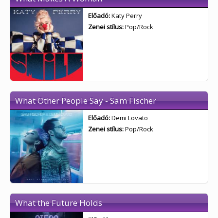
Előadó:
Katy Perry
Zenei stílus:
Pop/Rock
What Other People Say - Sam Fischer
Előadó:
Demi Lovato
Zenei stílus:
Pop/Rock
What the Future Holds