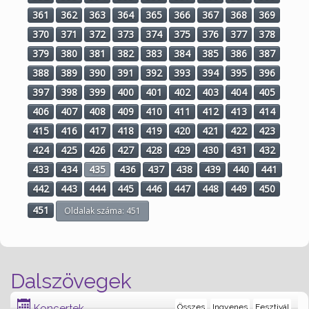
361
362
363
364
365
366
367
368
369
370
371
372
373
374
375
376
377
378
379
380
381
382
383
384
385
386
387
388
389
390
391
392
393
394
395
396
397
398
399
400
401
402
403
404
405
406
407
408
409
410
411
412
413
414
415
416
417
418
419
420
421
422
423
424
425
426
427
428
429
430
431
432
433
434
435
436
437
438
439
440
441
442
443
444
445
446
447
448
449
450
451
Oldalak száma: 451
Dalszövegek
Koncertek
Összes
Ingyenes
Fesztivál