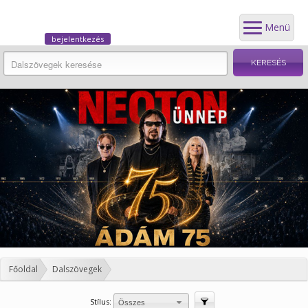
Menü
bejelentkezés
Főoldal
Dalszövegek
Stílus:
Szűrés
Összes