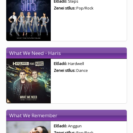
Előadó:
Steps
Zenei stílus:
Pop/Rock
What We Need - Haris
Előadó:
Hardwell
Zenei stílus:
Dance
What We Remember
Előadó:
Anggun
Zenei stílus:
Pop/Rock