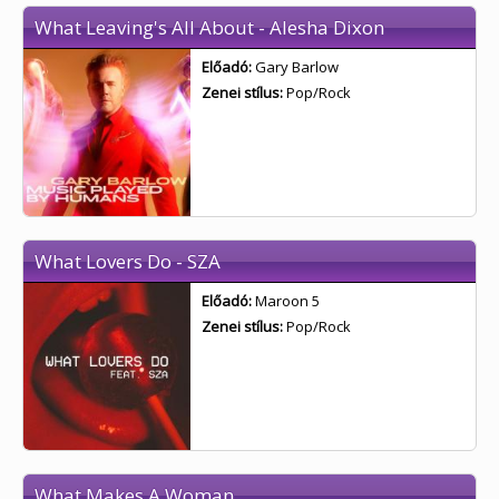
What Leaving's All About - Alesha Dixon
Előadó:
Gary Barlow
Zenei stílus:
Pop/Rock
What Lovers Do - SZA
Előadó:
Maroon 5
Zenei stílus:
Pop/Rock
What Makes A Woman