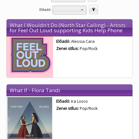
Előadó:
Szűrés
What I Wouldn't Do (North Star Calling) - Artists
for Feel Out Loud supporting Kids Help Phone
Előadó:
Alessia Cara
Zenei stílus:
Pop/Rock
What If - Flora Tandi
Előadó:
Ira Losco
Zenei stílus:
Pop/Rock