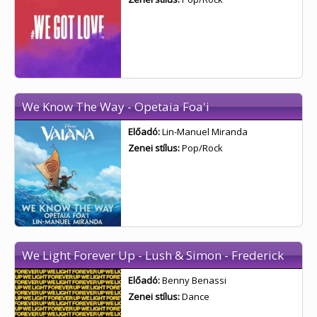
We Know The Way - Opetaia Foa'i
Előadó:
Lin-Manuel Miranda
Zenei stílus:
Pop/Rock
We Light Forever Up - Lush & Simon - Frederick
Előadó:
Benny Benassi
Zenei stílus:
Dance