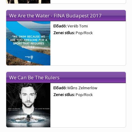
We Are the Water - FINA Budapest 2017
Előadó:
Veréb Tomi
Zenei stílus:
Pop/Rock
We Can Be The Rulers
Előadó:
Måns Zelmerlöw
Zenei stílus:
Pop/Rock