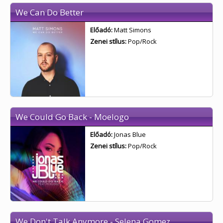
We Can Do Better
Előadó:
Matt Simons
Zenei stílus:
Pop/Rock
We Could Go Back - Moelogo
Előadó:
Jonas Blue
Zenei stílus:
Pop/Rock
We Don't Talk Anymore - Selena Gomez