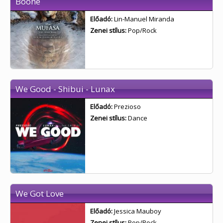
Boone
Előadó:
Lin-Manuel Miranda
Zenei stílus:
Pop/Rock
We Good - Shibui - Lunax
Előadó:
Prezioso
Zenei stílus:
Dance
We Got Love
Előadó:
Jessica Mauboy
Zenei stílus:
Pop/Rock