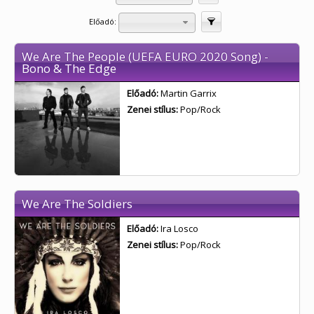
Előadó:
Szűrés
We Are The People (UEFA EURO 2020 Song) -
Bono & The Edge
Előadó:
Martin Garrix
Zenei stílus:
Pop/Rock
We Are The Soldiers
Előadó:
Ira Losco
Zenei stílus:
Pop/Rock