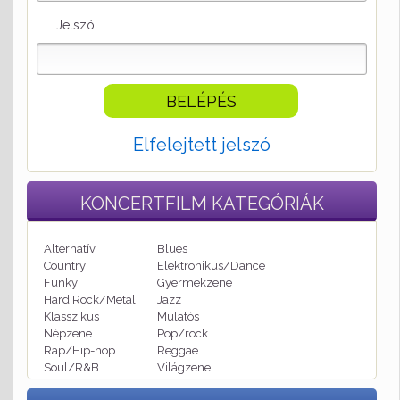
Jelszó
Elfelejtett jelszó
KONCERTFILM
KATEGÓRIÁK
Alternatív
Blues
Country
Elektronikus/Dance
Funky
Gyermekzene
Hard Rock/Metal
Jazz
Klasszikus
Mulatós
Népzene
Pop/rock
Rap/Hip-hop
Reggae
Soul/R&B
Világzene