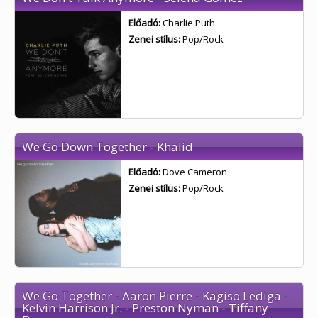
Előadó:
Charlie Puth
Zenei stílus:
Pop/Rock
We Go Down Together - Khalid
Előadó:
Dove Cameron
Zenei stílus:
Pop/Rock
We Go Together - Aaron Pierre - Kagiso Lediga -
Kelvin Harrison Jr. - Preston Nyman - Tiffany