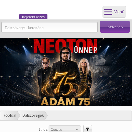
Menü
bejelentkezés
Főoldal
Dalszövegek
Stílus:
Szűrés
Összes