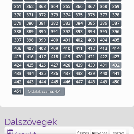
361
362
363
364
365
366
367
368
369
370
371
372
373
374
375
376
377
378
379
380
381
382
383
384
385
386
387
388
389
390
391
392
393
394
395
396
397
398
399
400
401
402
403
404
405
406
407
408
409
410
411
412
413
414
415
416
417
418
419
420
421
422
423
424
425
426
427
428
429
430
431
432
433
434
435
436
437
438
439
440
441
442
443
444
445
446
447
448
449
450
451
Oldalak száma: 451
Dalszövegek
Koncertek
Összes
Ingyenes
Fesztivál