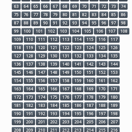
63
64
65
66
67
68
69
70
71
72
73
74
75
76
77
78
79
80
81
82
83
84
85
86
87
88
89
90
91
92
93
94
95
96
97
98
99
100
101
102
103
104
105
106
107
108
109
110
111
112
113
114
115
116
117
118
119
120
121
122
123
124
125
126
127
128
129
130
131
132
133
134
135
136
137
138
139
140
141
142
143
144
145
146
147
148
149
150
151
152
153
154
155
156
157
158
159
160
161
162
163
164
165
166
167
168
169
170
171
172
173
174
175
176
177
178
179
180
181
182
183
184
185
186
187
188
189
190
191
192
193
194
195
196
197
198
199
200
201
202
203
204
205
206
207
208
209
210
211
212
213
214
215
216