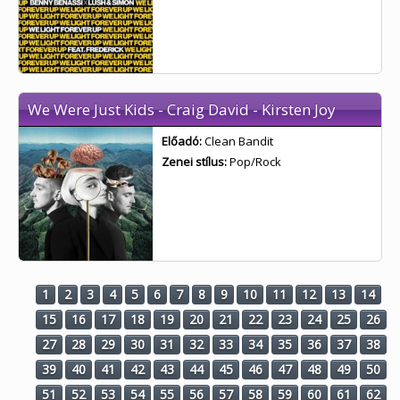
We Were Just Kids - Craig David - Kirsten Joy
Előadó:
Clean Bandit
Zenei stílus:
Pop/Rock
1
2
3
4
5
6
7
8
9
10
11
12
13
14
15
16
17
18
19
20
21
22
23
24
25
26
27
28
29
30
31
32
33
34
35
36
37
38
39
40
41
42
43
44
45
46
47
48
49
50
51
52
53
54
55
56
57
58
59
60
61
62