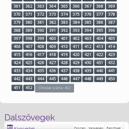
361
362
363
364
365
366
367
368
369
370
371
372
373
374
375
376
377
378
379
380
381
382
383
384
385
386
387
388
389
390
391
392
393
394
395
396
397
398
399
400
401
402
403
404
405
406
407
408
409
410
411
412
413
414
415
416
417
418
419
420
421
422
423
424
425
426
427
428
429
430
431
432
433
434
435
436
437
438
439
440
441
442
443
444
445
446
447
448
449
450
451
452
Oldalak száma: 452
Dalszövegek
Koncertek
Összes
Ingyenes
Fesztivál