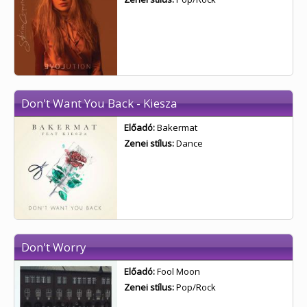
Don't Want You Back - Kiesza
Előadó:
Bakermat
Zenei stílus:
Dance
Don't Worry
Előadó:
Fool Moon
Zenei stílus:
Pop/Rock