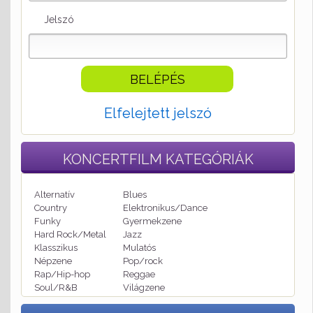
Jelszó
Elfelejtett jelszó
KONCERTFILM
KATEGÓRIÁK
Alternatív
Blues
Country
Elektronikus/Dance
Funky
Gyermekzene
Hard Rock/Metal
Jazz
Klasszikus
Mulatós
Népzene
Pop/rock
Rap/Hip-hop
Reggae
Soul/R&B
Világzene