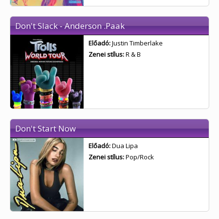
Don't Slack - Anderson .Paak
Előadó:
Justin Timberlake
Zenei stílus:
R & B
Don't Start Now
Előadó:
Dua Lipa
Zenei stílus:
Pop/Rock