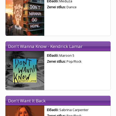
Előadó:
Meduza
Zenei stílus:
Dance
Don't Wanna Know - Kendrick Lamar
Előadó:
Maroon 5
Zenei stílus:
Pop/Rock
Don't Want It Back
Előadó:
Sabrina Carpenter
Zenei stílus:
Pop/Rock