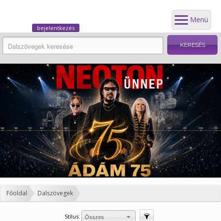
Menü
bejelentkezés
Főoldal
Dalszövegek
Stílus:
Szűrés
Összes