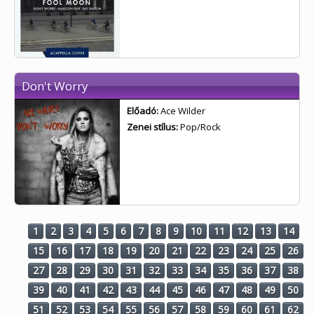
Don't Worry
Előadó:
Ace Wilder
Zenei stílus:
Pop/Rock
1
2
3
4
5
6
7
8
9
10
11
12
13
14
15
16
17
18
19
20
21
22
23
24
25
26
27
28
29
30
31
32
33
34
35
36
37
38
39
40
41
42
43
44
45
46
47
48
49
50
51
52
53
54
55
56
57
58
59
60
61
62