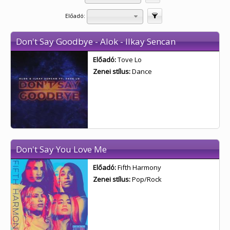
Előadó:
Szűrés
Don't Say Goodbye - Alok - Ilkay Sencan
Előadó:
Tove Lo
Zenei stílus:
Dance
Don't Say You Love Me
Előadó:
Fifth Harmony
Zenei stílus:
Pop/Rock