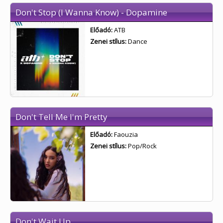
Don't Stop (I Wanna Know) - Dopamine
Előadó:
ATB
Zenei stílus:
Dance
Don't Tell Me I'm Pretty
Előadó:
Faouzia
Zenei stílus:
Pop/Rock
Don't Wait Up