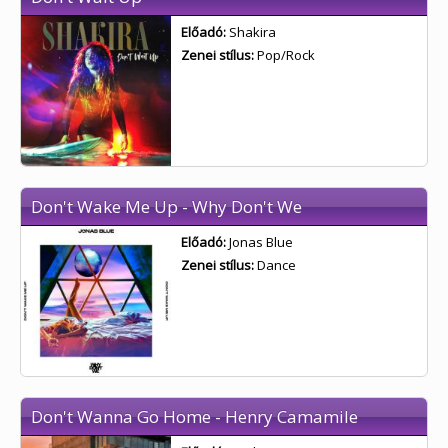
Előadó:
Shakira
Zenei stílus:
Pop/Rock
Don't Wake Me Up - Why Don't We
Előadó:
Jonas Blue
Zenei stílus:
Dance
Don't Wanna Go Home - Henry Camamile