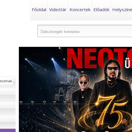
Főoldal
Videótár
Koncertek
Előadók
Helyszín
esztivál