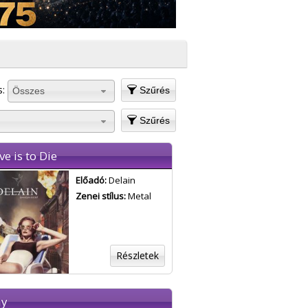
s:
Szűrés
Összes
Szűrés
ve is to Die
Előadó:
Delain
Zenei stílus:
Metal
Részletek
ay