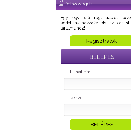
Dalszövegek
Egy egyszerű regisztrációt köve
korlátlanul hozzáférhetsz az oldal s
tartalmaihoz!
Regisztrálok
BELÉPÉS
E-mail cím
Jelszó