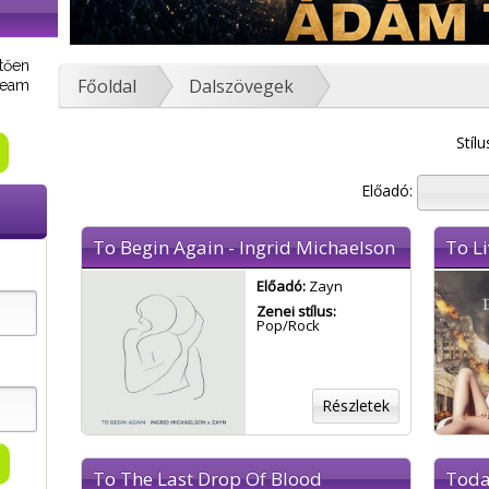
tően
Főoldal
Dalszövegek
tream
Stílu
Előadó:
To Begin Again - Ingrid Michaelson
To Li
Előadó:
Zayn
Zenei stílus:
Pop/Rock
Részletek
To The Last Drop Of Blood
Tod