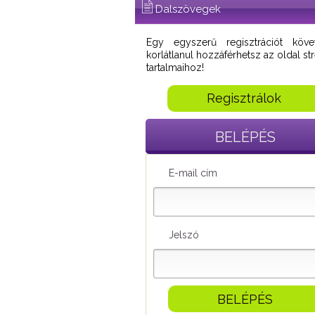
Dalszövegek
Egy egyszerű regisztrációt köve
korlátlanul hozzáférhetsz az oldal s
tartalmaihoz!
Regisztrálok
BELÉPÉS
E-mail cím
Jelszó