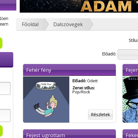
tően
Főoldal
Dalszövegek
tream
Stílu
Előadó:
Fehér fény
Fejem
Előadó:
Odett
Zenei stílus:
Pop/Rock
Részletek
Fejest ugrottam
Feker