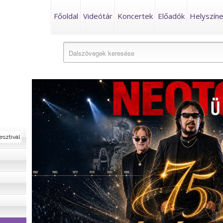
Főoldal
Videótár
Koncertek
Előadók
Helyszín
esztivál