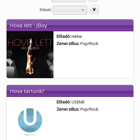
Előadó:
Szűrés
Hova lett - JBoy
Előadó:
Hekiii
Zenei stílus:
Pop/Rock
Hova tartunk?
Előadó:
USEME
Zenei stílus:
Pop/Rock