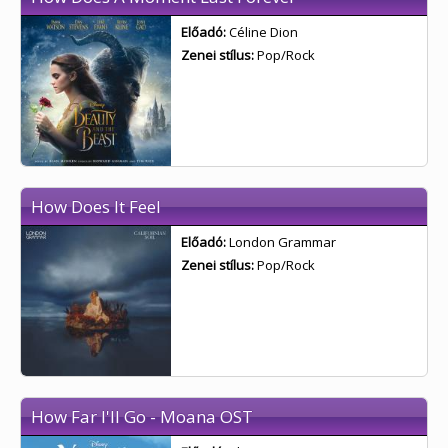
Előadó:
Céline Dion
Zenei stílus:
Pop/Rock
How Does It Feel
Előadó:
London Grammar
Zenei stílus:
Pop/Rock
How Far I'll Go - Moana OST