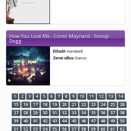
How You Love Me - Conor Maynard - Snoop
Dogg
Előadó:
Hardwell
Zenei stílus:
Dance
1
2
3
4
5
6
7
8
9
10
11
12
13
14
15
16
17
18
19
20
21
22
23
24
25
26
27
28
29
30
31
32
33
34
35
36
37
38
39
40
41
42
43
44
45
46
47
48
49
50
51
52
53
54
55
56
57
58
59
60
61
62