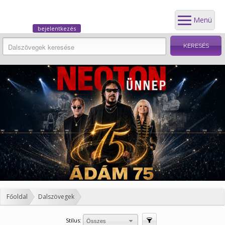
Menü
bejelentkezés
Főoldal
Dalszövegek
Stílus:
Szűrés
Összes