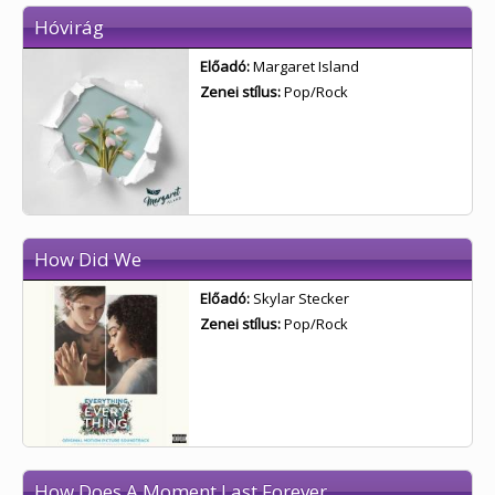
Hóvirág
Előadó:
Margaret Island
Zenei stílus:
Pop/Rock
How Did We
Előadó:
Skylar Stecker
Zenei stílus:
Pop/Rock
How Does A Moment Last Forever