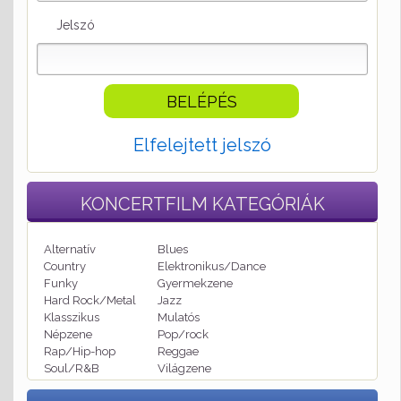
Jelszó
Elfelejtett jelszó
KONCERTFILM
KATEGÓRIÁK
Alternatív
Blues
Country
Elektronikus/Dance
Funky
Gyermekzene
Hard Rock/Metal
Jazz
Klasszikus
Mulatós
Népzene
Pop/rock
Rap/Hip-hop
Reggae
Soul/R&B
Világzene