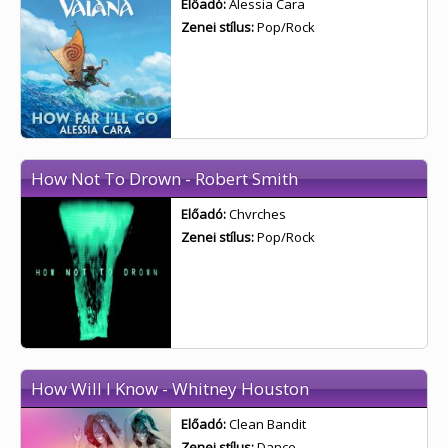
Előadó:
Alessia Cara
Zenei stílus:
Pop/Rock
How Not To Drown - Robert Smith
Előadó:
Chvrches
Zenei stílus:
Pop/Rock
How Will I Know - Whitney Houston
Előadó:
Clean Bandit
Zenei stílus:
Dance