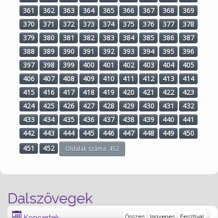
361
362
363
364
365
366
367
368
369
370
371
372
373
374
375
376
377
378
379
380
381
382
383
384
385
386
387
388
389
390
391
392
393
394
395
396
397
398
399
400
401
402
403
404
405
406
407
408
409
410
411
412
413
414
415
416
417
418
419
420
421
422
423
424
425
426
427
428
429
430
431
432
433
434
435
436
437
438
439
440
441
442
443
444
445
446
447
448
449
450
451
452
Oldalak száma: 452
Dalszövegek
Koncertek
Összes
Ingyenes
Fesztivál