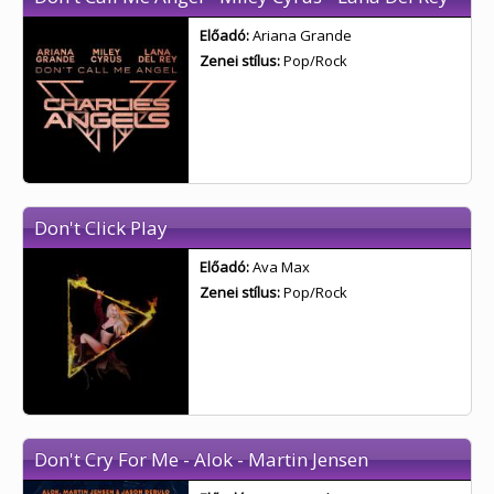
Előadó:
Ariana Grande
Zenei stílus:
Pop/Rock
Don't Click Play
Előadó:
Ava Max
Zenei stílus:
Pop/Rock
Don't Cry For Me - Alok - Martin Jensen