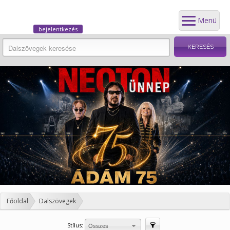
Menü
bejelentkezés
Főoldal
Dalszövegek
Stílus:
Szűrés
Összes