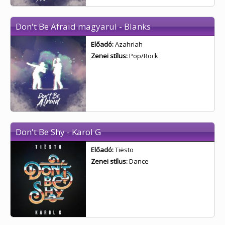
Don't Be Afraid magyarul - Blanks
Előadó:
Azahriah
Zenei stílus:
Pop/Rock
Don't Be Shy - Karol G
Előadó:
Tiësto
Zenei stílus:
Dance