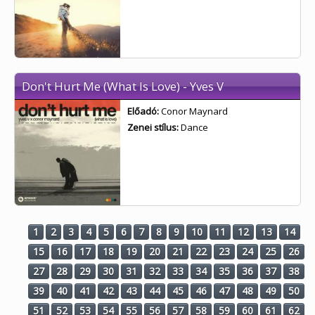
Don't Hurt Me (What Is Love) - Yves V
Előadó:
Conor Maynard
Zenei stílus:
Dance
1
2
3
4
5
6
7
8
9
10
11
12
13
14
15
16
17
18
19
20
21
22
23
24
25
26
27
28
29
30
31
32
33
34
35
36
37
38
39
40
41
42
43
44
45
46
47
48
49
50
51
52
53
54
55
56
57
58
59
60
61
62