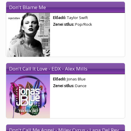
Don't Blame Me
Előadó:
Taylor Swift
Zenei stílus:
Pop/Rock
Don't Call It Love - EDX - Alex Mills
Előadó:
Jonas Blue
Zenei stílus:
Dance
Don't Call Me Angel - Miley Cyrus - Lana Del Rey