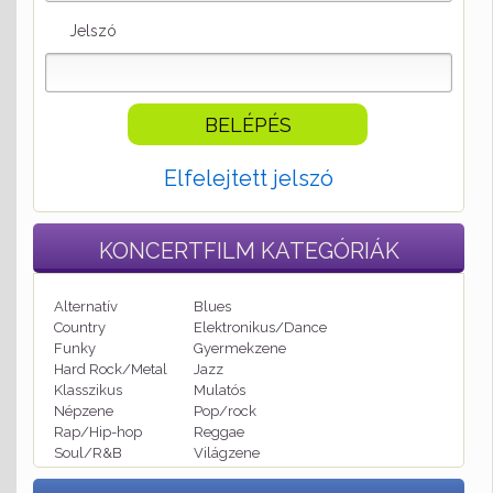
Jelszó
Elfelejtett jelszó
KONCERTFILM
KATEGÓRIÁK
Alternatív
Blues
Country
Elektronikus/Dance
Funky
Gyermekzene
Hard Rock/Metal
Jazz
Klasszikus
Mulatós
Népzene
Pop/rock
Rap/Hip-hop
Reggae
Soul/R&B
Világzene