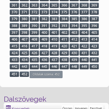
361
362
363
364
365
366
367
368
369
370
371
372
373
374
375
376
377
378
379
380
381
382
383
384
385
386
387
388
389
390
391
392
393
394
395
396
397
398
399
400
401
402
403
404
405
406
407
408
409
410
411
412
413
414
415
416
417
418
419
420
421
422
423
424
425
426
427
428
429
430
431
432
433
434
435
436
437
438
439
440
441
442
443
444
445
446
447
448
449
450
451
452
Oldalak száma: 452
Dalszövegek
Koncertek
Összes
Ingyenes
Fesztivál