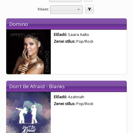
Előadó:
Szűrés
Domino
Előadó:
Saara Aalto
Zenei stílus:
Pop/Rock
Don't Be Afraid - Blanks
Előadó:
Azahriah
Zenei stílus:
Pop/Rock