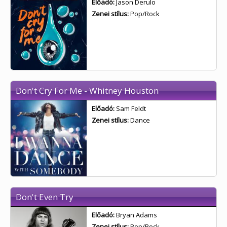
Előadó:
Jason Derulo
Zenei stílus:
Pop/Rock
Don't Cry For Me - Whitney Houston
Előadó:
Sam Feldt
Zenei stílus:
Dance
Don't Even Try
Előadó:
Bryan Adams
Zenei stílus:
Pop/Rock