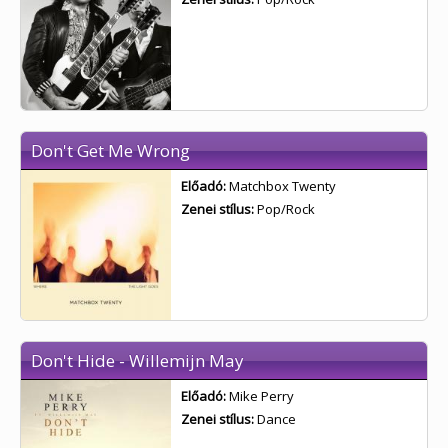
Don't Get Me Wrong
Előadó:
Matchbox Twenty
Zenei stílus:
Pop/Rock
Don't Hide - Willemijn May
Előadó:
Mike Perry
Zenei stílus:
Dance