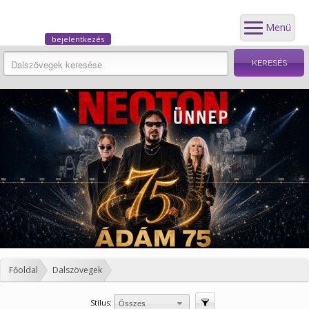
Menü
bejelentkezés
Főoldal
Dalszövegek
Stílus:
Szűrés
Összes