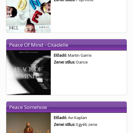
Peace Of Mind - Citadelle
Előadó:
Martin Garrix
Zenei stílus:
Dance
Peace Somehow
Előadó:
Avi Kaplan
Zenei stílus:
Egyéb zene