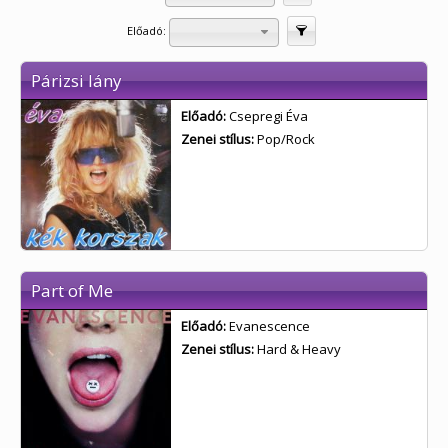
Előadó:
Szűrés
Párizsi lány
Előadó:
Csepregi Éva
Zenei stílus:
Pop/Rock
Part of Me
Előadó:
Evanescence
Zenei stílus:
Hard & Heavy