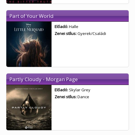
Part of Your World
Előadó:
Halle
Zenei stílus:
Gyerek/Családi
Partly Cloudy - Morgan Page
Előadó:
Skylar Grey
Zenei stílus:
Dance