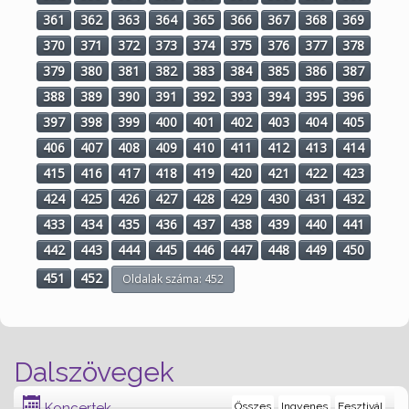
361
362
363
364
365
366
367
368
369
370
371
372
373
374
375
376
377
378
379
380
381
382
383
384
385
386
387
388
389
390
391
392
393
394
395
396
397
398
399
400
401
402
403
404
405
406
407
408
409
410
411
412
413
414
415
416
417
418
419
420
421
422
423
424
425
426
427
428
429
430
431
432
433
434
435
436
437
438
439
440
441
442
443
444
445
446
447
448
449
450
451
452
Oldalak száma: 452
Dalszövegek
Koncertek
Összes
Ingyenes
Fesztivál