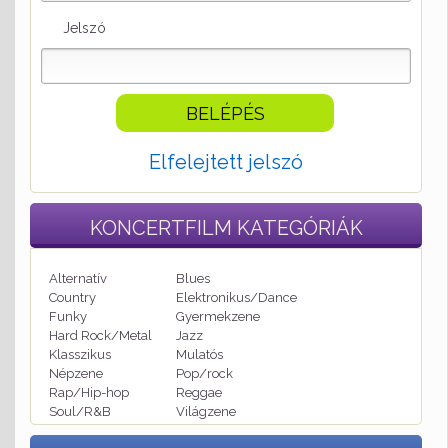
Jelszó
Elfelejtett jelszó
KONCERTFILM
KATEGÓRIÁK
Alternatív
Blues
Country
Elektronikus/Dance
Funky
Gyermekzene
Hard Rock/Metal
Jazz
Klasszikus
Mulatós
Népzene
Pop/rock
Rap/Hip-hop
Reggae
Soul/R&B
Világzene