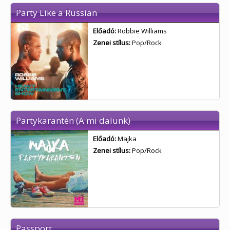
Party Like a Russian
Előadó:
Robbie Williams
Zenei stílus:
Pop/Rock
Partykarantén (A mi dalunk)
Előadó:
Majka
Zenei stílus:
Pop/Rock
Passport