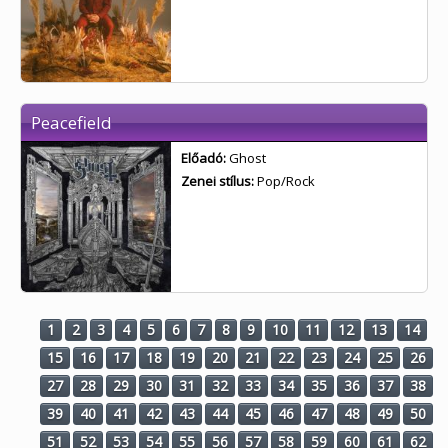
Peacefield
Előadó:
Ghost
Zenei stílus:
Pop/Rock
1
2
3
4
5
6
7
8
9
10
11
12
13
14
15
16
17
18
19
20
21
22
23
24
25
26
27
28
29
30
31
32
33
34
35
36
37
38
39
40
41
42
43
44
45
46
47
48
49
50
51
52
53
54
55
56
57
58
59
60
61
62