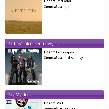
Előadó:
Prédikátor
Zenei stílus:
Hip-Hop
Pattanások és szemüvegek
Előadó:
Tankcsapda
Zenei stílus:
Hard & Heavy
Pay My Rent
Előadó:
DNCE
Zenei stílus:
Pop/Rock