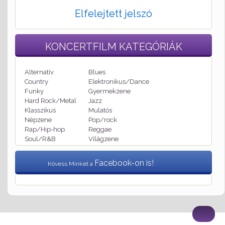
Elfelejtett jelszó
KONCERTFILM
KATEGÓRIÁK
Alternatív
Blues
Country
Elektronikus/Dance
Funky
Gyermekzene
Hard Rock/Metal
Jazz
Klasszikus
Mulatós
Népzene
Pop/rock
Rap/Hip-hop
Reggae
Soul/R&B
Világzene
Facebook-on is!
Kövess Minket a