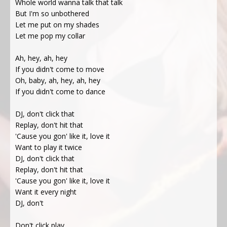
Whole world wanna talk that talk
But I'm so unbothered
Let me put on my shades
Let me pop my collar
Ah, hey, ah, hey
If you didn't come to move
Oh, baby, ah, hey, ah, hey
If you didn't come to dance
DJ, don't click that
Replay, don't hit that
'Cause you gon' like it, love it
Want to play it twice
DJ, don't click that
Replay, don't hit that
'Cause you gon' like it, love it
Want it every night
DJ, don't
Don't click play