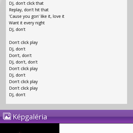
DJ, don't click that
Replay, don't hit that
'Cause you gon' like it, love it
Want it every night
DJ, don't
Don't click play
DJ, don't
Don't, don't
DJ, don't, don't
Don't click play
DJ, don't
Don't click play
Don't click play
DJ, don't
Képgaléria