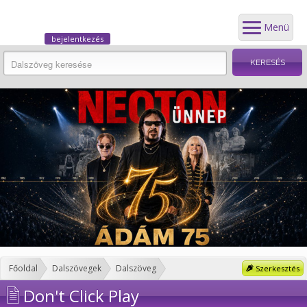
Menü
bejelentkezés
Főoldal
Dalszövegek
Dalszöveg
Szerkesztés
Don't Click Play