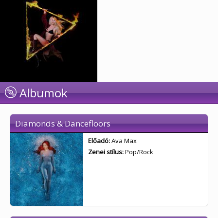
Albumok
Diamonds & Dancefloors
Előadó:
Ava Max
Zenei stílus:
Pop/Rock