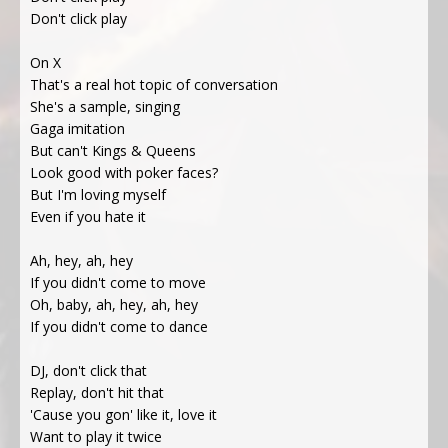
Don't click play
On X
That's a real hot topic of conversation
She's a sample, singing
Gaga imitation
But can't Kings & Queens
Look good with poker faces?
But I'm loving myself
Even if you hate it
Ah, hey, ah, hey
If you didn't come to move
Oh, baby, ah, hey, ah, hey
If you didn't come to dance
DJ, don't click that
Replay, don't hit that
'Cause you gon' like it, love it
Want to play it twice