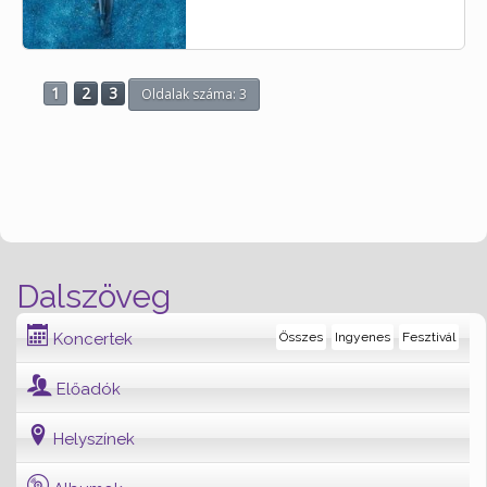
1
2
3
Oldalak száma: 3
Dalszöveg
Koncertek
Összes
Ingyenes
Fesztivál
Előadók
Helyszínek