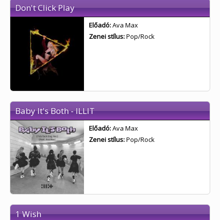
Don't Click Play
Előadó:
Ava Max
Zenei stílus:
Pop/Rock
Baby It's Both - ILLIT
Előadó:
Ava Max
Zenei stílus:
Pop/Rock
1 Wish