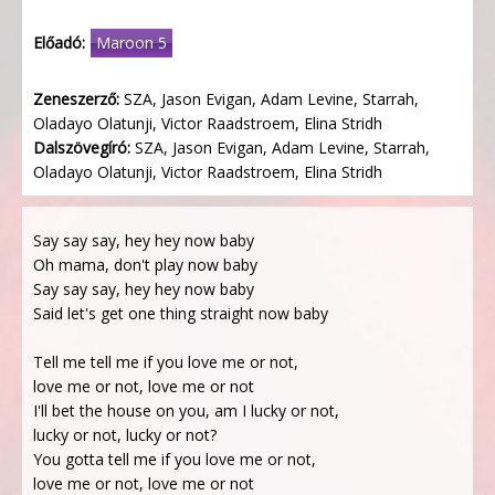
Előadó:
Maroon 5
Zeneszerző:
SZA, Jason Evigan, Adam Levine, Starrah,
Oladayo Olatunji, Victor Raadstroem, Elina Stridh
Dalszövegíró:
SZA, Jason Evigan, Adam Levine, Starrah,
Oladayo Olatunji, Victor Raadstroem, Elina Stridh
Say say say, hey hey now baby
Oh mama, don't play now baby
Say say say, hey hey now baby
Said let's get one thing straight now baby
Tell me tell me if you love me or not,
love me or not, love me or not
I'll bet the house on you, am I lucky or not,
lucky or not, lucky or not?
You gotta tell me if you love me or not,
love me or not, love me or not