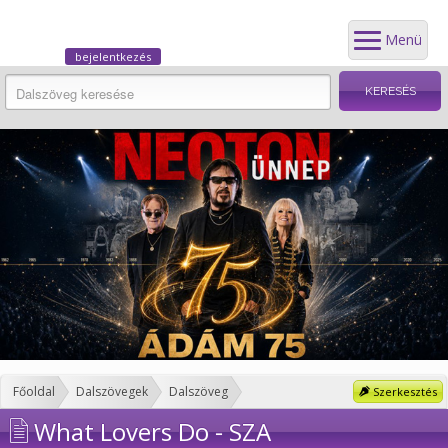
Menü
bejelentkezés
Főoldal
Dalszövegek
Dalszöveg
Szerkesztés
What Lovers Do - SZA