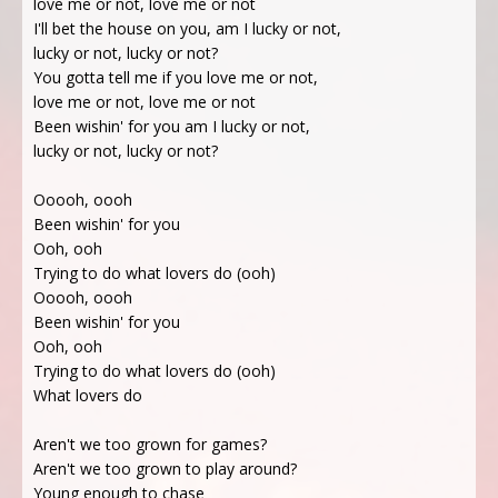
love me or not, love me or not
I'll bet the house on you, am I lucky or not,
lucky or not, lucky or not?
You gotta tell me if you love me or not,
love me or not, love me or not
Been wishin' for you am I lucky or not,
lucky or not, lucky or not?
Ooooh, oooh
Been wishin' for you
Ooh, ooh
Trying to do what lovers do (ooh)
Ooooh, oooh
Been wishin' for you
Ooh, ooh
Trying to do what lovers do (ooh)
What lovers do
Aren't we too grown for games?
Aren't we too grown to play around?
Young enough to chase