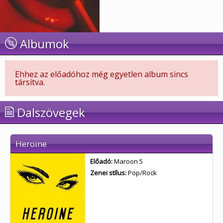
Albumok
Ehhez az előadóhoz még egyetlen album sincs
társítva.
Dalszövegek
Heroine
Előadó:
Maroon 5
Zenei stílus:
Pop/Rock