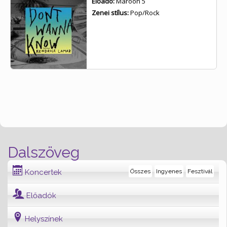
Előadó:
Maroon 5
Zenei stílus:
Pop/Rock
Dalszöveg
Koncertek
Összes
Ingyenes
Fesztivál
Előadók
Helyszínek