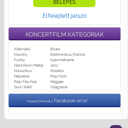
Elfelejtett jelszó
KONCERTFILM
KATEGÓRIÁK
Alternatív
Blues
Country
Elektronikus/Dance
Funky
Gyermekzene
Hard Rock/Metal
Jazz
Klasszikus
Mulatós
Népzene
Pop/rock
Rap/Hip-hop
Reggae
Soul/R&B
Világzene
Facebook-on is!
Kövess Minket a