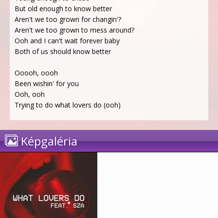
But old enough to know better
Aren't we too grown for changin'?
Aren't we too grown to mess around?
Ooh and I can't wait forever baby
Both of us should know better
Ooooh, oooh
Been wishin' for you
Ooh, ooh
Trying to do what lovers do (ooh)
Képgaléria