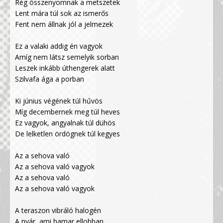
Rég összenyomnak a metszetek
Lent mára túl sok az ismerős
Fent nem állnak jól a jelmezek
Ez a valaki addig én vagyok
Amíg nem látsz semelyik sorban
Leszek inkább úthengerek alatt
Szilvafa ága a porban
Ki június végének túl hűvös
Míg decembernek meg túl heves
Ez vagyok, angyalnak túl dühös
De lelketlen ördögnek túl kegyes
Az a sehova való
Az a sehova való vagyok
Az a sehova való
Az a sehova való vagyok
A teraszon vibráló halogén
A nyár, ami hamar ellobban