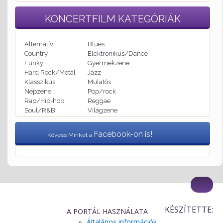
KONCERTFILM
KATEGÓRIÁK
Alternatív
Blues
Country
Elektronikus/Dance
Funky
Gyermekzene
Hard Rock/Metal
Jazz
Klasszikus
Mulatós
Népzene
Pop/rock
Rap/Hip-hop
Reggae
Soul/R&B
Világzene
Facebook-on is!
Kövess Minket a
KÉSZÍTETTE:
A PORTÁL HASZNÁLATA
Általános információk