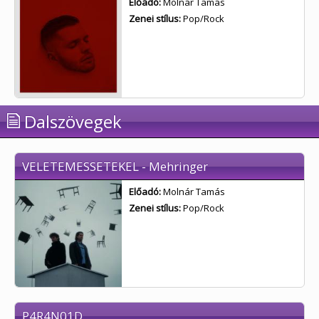
Előadó:
Molnár Tamás
Zenei stílus:
Pop/Rock
Dalszövegek
VELETEMESSETEKEL - Mehringer
Előadó:
Molnár Tamás
Zenei stílus:
Pop/Rock
P4R4N01D