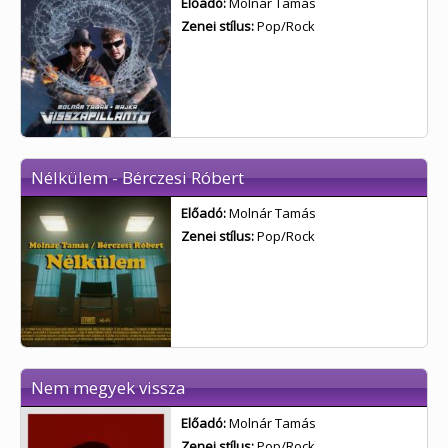
Előadó:
Molnár Tamás
Zenei stílus:
Pop/Rock
Nélkülem - Bérczesi Róbert
Előadó:
Molnár Tamás
Zenei stílus:
Pop/Rock
Nem megyek vissza
Előadó:
Molnár Tamás
Zenei stílus:
Pop/Rock