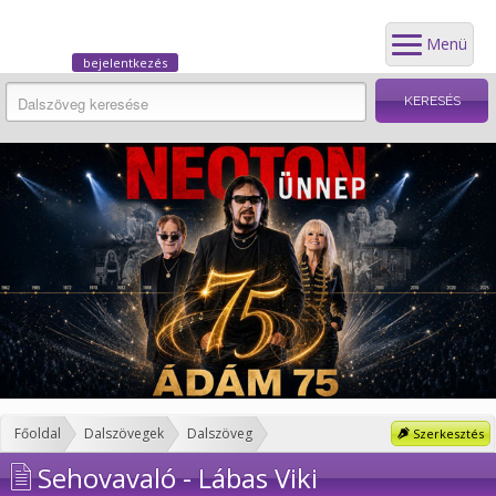
Menü
bejelentkezés
Főoldal
Dalszövegek
Dalszöveg
Szerkesztés
Sehovavaló - Lábas Viki