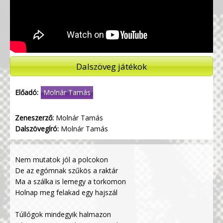
Dalszöveg játékok
Előadó:
Molnár Tamás
Zeneszerző:
Molnár Tamás
Dalszövegíró:
Molnár Tamás
Nem mutatok jól a polcokon
De az egómnak szűkös a raktár
Ma a szálka is lemegy a torkomon
Holnap meg felakad egy hajszál
Túllógok mindegyik halmazon