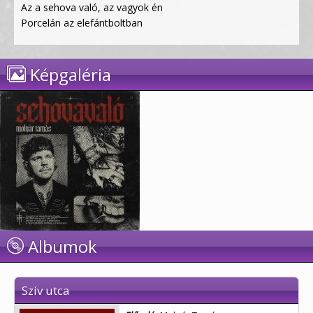
Az a sehova való, az vagyok én
Porcelán az elefántboltban
Képgaléria
Albumok
Szív utca