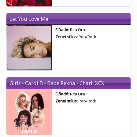
Let You Love Me
Előadó:
Rita Ora
Zenei stílus:
Pop/Rock
Girls - Cardi B - Bebe Rexha - Charli XCX
Előadó:
Rita Ora
Zenei stílus:
Pop/Rock