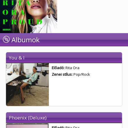
Albumok
You & I
Előadó:
Rita Ora
Zenei stílus:
Pop/Rock
Phoenix (Deluxe)
Előadó:
Rita Ora