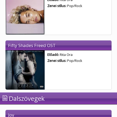
Zenei stílus:
Pop/Rock
Fifty Shades Freed OST
Előadó:
Rita Ora
Zenei stílus:
Pop/Rock
Dalszövegek
Joy