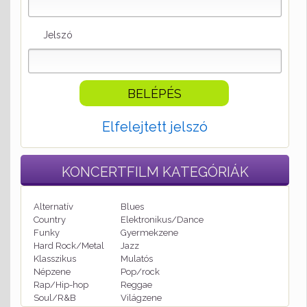
Jelszó
Elfelejtett jelszó
KONCERTFILM
KATEGÓRIÁK
Alternatív
Blues
Country
Elektronikus/Dance
Funky
Gyermekzene
Hard Rock/Metal
Jazz
Klasszikus
Mulatós
Népzene
Pop/rock
Rap/Hip-hop
Reggae
Soul/R&B
Világzene