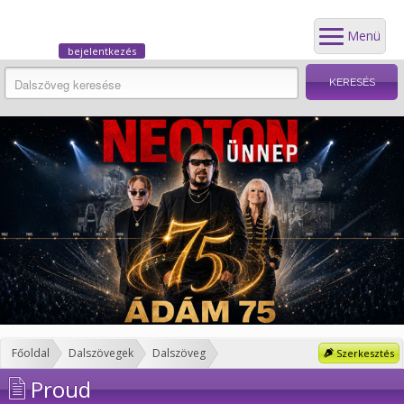
Menü
bejelentkezés
Főoldal
Dalszövegek
Dalszöveg
Szerkesztés
Proud