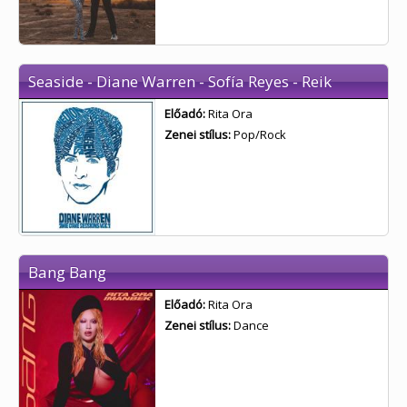
Seaside - Diane Warren - Sofía Reyes - Reik
Előadó:
Rita Ora
Zenei stílus:
Pop/Rock
Bang Bang
Előadó:
Rita Ora
Zenei stílus:
Dance