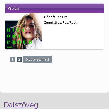
Proud
Előadó:
Rita Ora
Zenei stílus:
Pop/Rock
1
2
Oldalak száma: 2
Dalszöveg