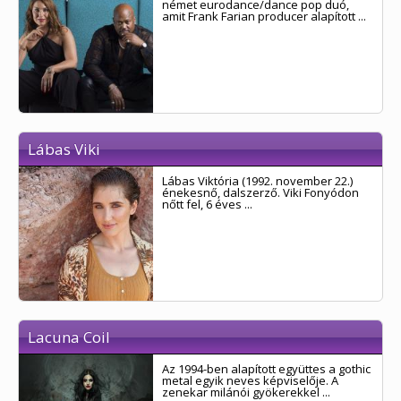
német eurodance/dance pop duó,
amit Frank Farian producer alapított ...
Lábas Viki
Lábas Viktória (1992. november 22.)
énekesnő, dalszerző. Viki Fonyódon
nőtt fel, 6 éves ...
Lacuna Coil
Az 1994-ben alapított együttes a gothic
metal egyik neves képviselője. A
zenekar milánói gyökerekkel ...