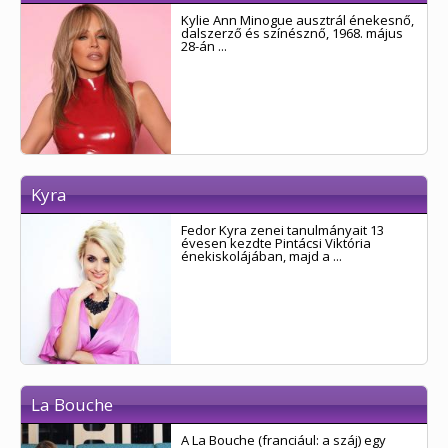
Kylie Ann Minogue ausztrál énekesnő,
dalszerző és színésznő, 1968. május
28-án ...
Kyra
Fedor Kyra zenei tanulmányait 13
évesen kezdte Pintácsi Viktória
énekiskolájában, majd a ...
La Bouche
A La Bouche (franciául: a száj) egy