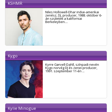
KSHMR
Niles Hollowell-Dhar indiai-amerikai
zenész, DJ, producer, 1988. október 6-
án született a kaliforniai
Berkeleyben....
Kygo
Kyrre Gørvell-Dahll, színpadi nevén
Kygo norvég DJ és zenei producer,
1991. szeptember 11-én ...
Kylie Minogue