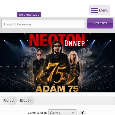
Menü
bejelentkezés
Főoldal
Előadók
Zenei stílusok:
Szűrés
Összes