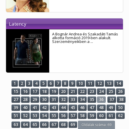
Latency
A Bognár Andrea és Szakadáti Tamás
alkotta formáció 2019-ben alakult.
Szerzeményeikben a ...
1
2
3
4
5
6
7
8
9
10
11
12
13
14
15
16
17
18
19
20
21
22
23
24
25
26
27
28
29
30
31
32
33
34
35
36
37
38
39
40
41
42
43
44
45
46
47
48
49
50
51
52
53
54
55
56
57
58
59
60
61
62
63
64
65
66
67
68
69
Oldalak száma: 69