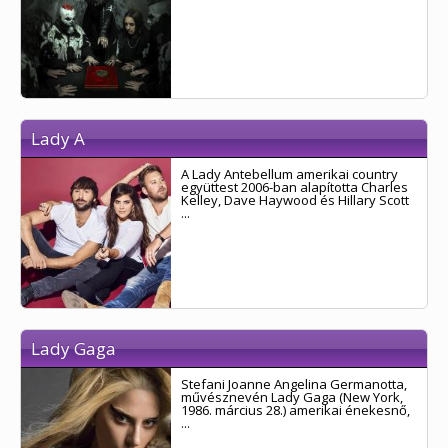
Lady A
A Lady Antebellum amerikai country
együttest 2006-ban alapította Charles
Kelley, Dave Haywood és Hillary Scott
...
Lady Gaga
Stefani Joanne Angelina Germanotta,
művésznevén Lady Gaga (New York,
1986. március 28.) amerikai énekesnő,
...