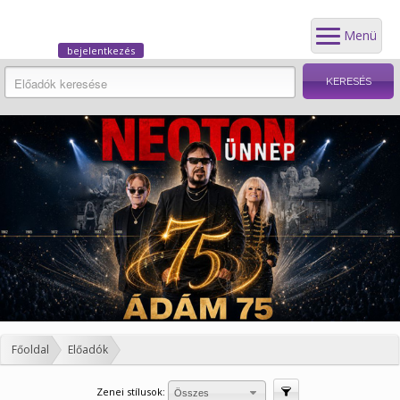
Menü
bejelentkezés
Főoldal
Előadók
Zenei stílusok:
Szűrés
Összes