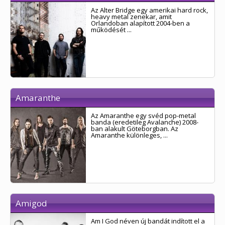
Az Alter Bridge egy amerikai hard rock,
heavy metal zenekar, amit
Orlandoban alapított 2004-ben a
működését ...
Amaranthe
Az Amaranthe egy svéd pop-metal
banda (eredetileg Avalanche) 2008-
ban alakult Göteborgban. Az
Amaranthe különleges, ...
Amigod
Am I God néven új bandát indított el a