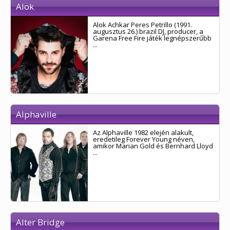
Alok
Alok Achkar Peres Petrillo (1991.
augusztus 26.) brazil DJ, producer, a
Garena Free Fire játék legnépszerűbb
...
Alphaville
Az Alphaville 1982 elején alakult,
eredetileg Forever Young néven,
amikor Marian Gold és Bernhard Lloyd
...
Alter Bridge