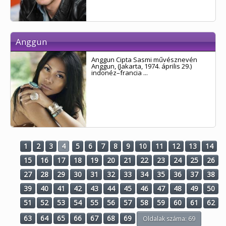
Anggun
Anggun Cipta Sasmi művésznevén
Anggun, (Jakarta, 1974. április 29.)
indonéz–francia ...
1
2
3
4
5
6
7
8
9
10
11
12
13
14
15
16
17
18
19
20
21
22
23
24
25
26
27
28
29
30
31
32
33
34
35
36
37
38
39
40
41
42
43
44
45
46
47
48
49
50
51
52
53
54
55
56
57
58
59
60
61
62
63
64
65
66
67
68
69
Oldalak száma: 69