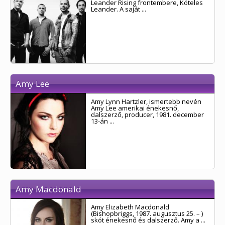
Leander Rising frontembere, Köteles
Leander. A saját ...
Amy Lee
Amy Lynn Hartzler, ismertebb nevén
Amy Lee amerikai énekesnő,
dalszerző, producer, 1981. december
13-án ...
Amy Macdonald
Amy Elizabeth Macdonald
(Bishopbriggs, 1987. augusztus 25. – )
skót énekesnő és dalszerző. Amy a ...