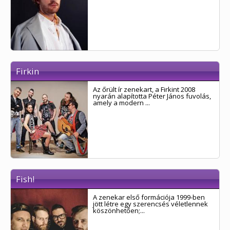
Firkin
Az őrült ír zenekart, a Firkint 2008
nyarán alapította Péter János fuvolás,
amely a modern ...
Fish!
A zenekar első formációja 1999-ben
jött létre egy szerencsés véletlennek
köszönhetően;...