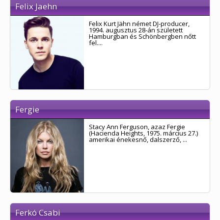
Felix Jaehn
Felix Kurt Jähn német DJ-producer,
1994. augusztus 28-án született
Hamburgban és Schönbergben nőtt
fel....
Fergie
Stacy Ann Ferguson, azaz Fergie
(Hacienda Heights, 1975. március 27.)
amerikai énekesnő, dalszerző, ...
Ferkó Csabi