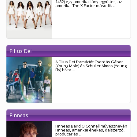
1432) egy amerikai lány együttes, az
amerikai The X Factor második ...
Filius Dei
A Filius Dei formációt Csordás Gábor
(Young Mole) és Schuller Álmos (Young
Fly) hívta ...
Finneas
Finneas Baird O'Connell művésznevén
Finneas, amerikai énekes, dalszerző,
producer és ...