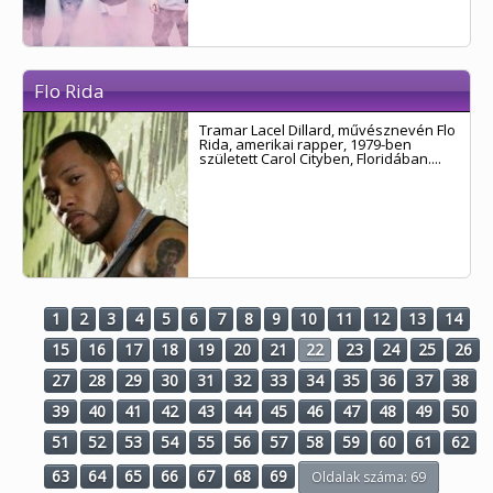
Flo Rida
Tramar Lacel Dillard, művésznevén Flo
Rida, amerikai rapper, 1979-ben
született Carol Cityben, Floridában....
1
2
3
4
5
6
7
8
9
10
11
12
13
14
15
16
17
18
19
20
21
22
23
24
25
26
27
28
29
30
31
32
33
34
35
36
37
38
39
40
41
42
43
44
45
46
47
48
49
50
51
52
53
54
55
56
57
58
59
60
61
62
63
64
65
66
67
68
69
Oldalak száma: 69