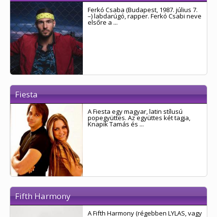
Ferkó Csaba (Budapest, 1987. július 7.
–) labdarúgó, rapper. Ferkó Csabi neve
elsőre a ...
Fiesta
A Fiesta egy magyar, latin stílusú
popegyüttes. Az együttes két tagja,
Knapik Tamás és ...
Fifth Harmony
A Fifth Harmony (régebben LYLAS, vagy