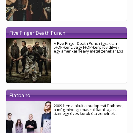
Five Finger Death Punch
A Five Finger Death Punch (gyakran
5FDP-ként, vagy FFDP-ként rövidítve)
egy amerikai heavy metal zenekar Los
...
Flatband
2009-ben alakult a budapesti Flatband,
a még mindig pimaszul fiatal tagok
tizenegy éves koruk óta zenélnek ...