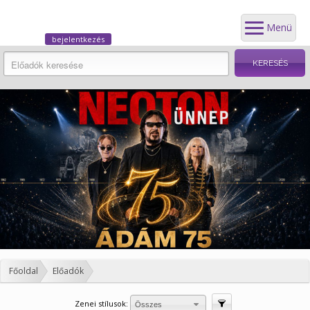
Menü
bejelentkezés
Főoldal
Előadók
Zenei stílusok:
Szűrés
Összes