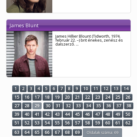
James Blunt
James Hillier Blount (Tidworth, 1974.
február 22. –) brit énekes, zenész és
dalszerző. ...
1
2
3
4
5
6
7
8
9
10
11
12
13
14
15
16
17
18
19
20
21
22
23
24
25
26
27
28
29
30
31
32
33
34
35
36
37
38
39
40
41
42
43
44
45
46
47
48
49
50
51
52
53
54
55
56
57
58
59
60
61
62
63
64
65
66
67
68
69
Oldalak száma: 69