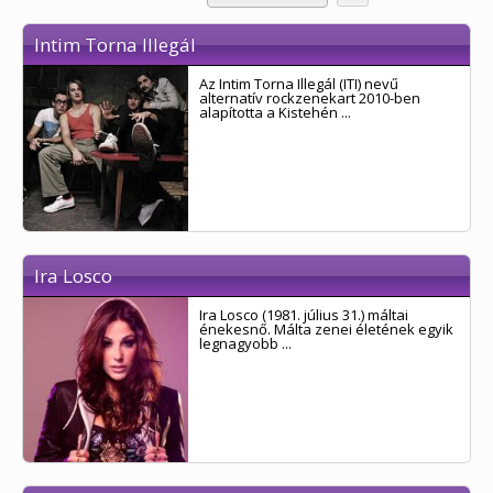
Intim Torna Illegál
Az Intim Torna Illegál (ITI) nevű
alternatív rockzenekart 2010-ben
alapította a Kistehén ...
Ira Losco
Ira Losco (1981. július 31.) máltai
énekesnő. Málta zenei életének egyik
legnagyobb ...