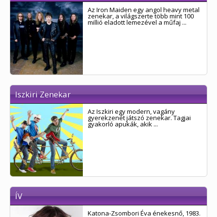
Az Iron Maiden egy angol heavy metal
zenekar, a világszerte több mint 100
millió eladott lemezével a műfaj ...
Iszkiri Zenekar
Az Iszkiri egy modern, vagány
gyerekzenét játszó zenekar. Tagjai
gyakorló apukák, akik ...
ÍV
Katona-Zsombori Éva énekesnő, 1983.