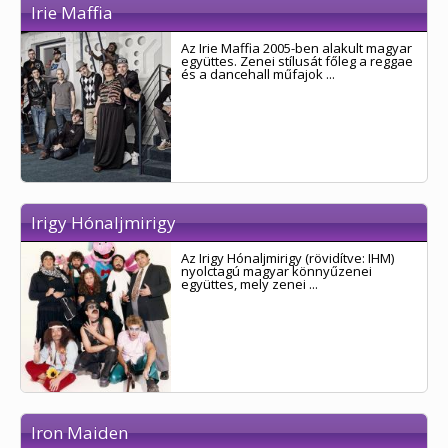
Irie Maffia
Az Irie Maffia 2005-ben alakult magyar
együttes. Zenei stílusát főleg a reggae
és a dancehall műfajok ...
Irigy Hónaljmirigy
Az Irigy Hónaljmirigy (rövidítve: IHM)
nyolctagú magyar könnyűzenei
együttes, mely zenei ...
Iron Maiden