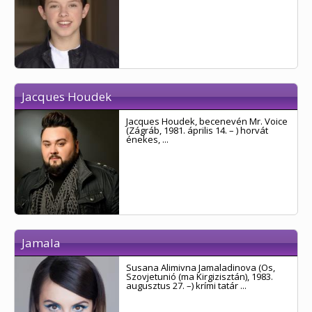
Jacques Houdek
Jacques Houdek, becenevén Mr. Voice
(Zágráb, 1981. április 14. – ) horvát
énekes, ...
Jamala
Susana Alimivna Jamaladinova (Os,
Szovjetunió (ma Kirgizisztán), 1983.
augusztus 27. –) krími tatár ...