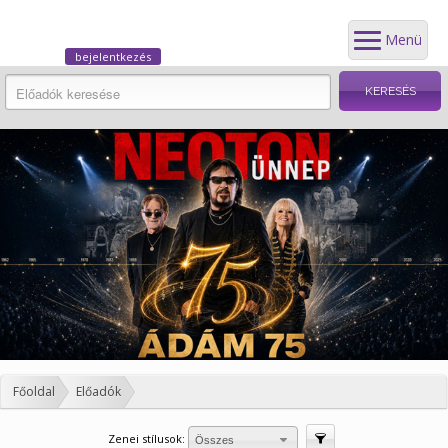
Menü
bejelentkezés
Főoldal
Előadók
Zenei stílusok:
Szűrés
Összes