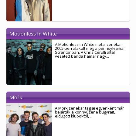
Motionless In White
A Motionless in White metal zenekar
2005-ben alakult meg a pennsylvaniai
Scrantonban. A Chris Cerulli által
vezetett banda hamar nagy...
Mörk
A Mörk zenekar tagjai egyenként már
bejárták a könnyűzene bugyrait,
eldugott kluboktól, ...