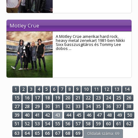
Mötley Crüe
A Mötley Crüe amerikai hard rock,
heavy metal zenekart 1981-ben Nikki
Sixx basszusgitáros és Tommy Lee
dobos ...
1
2
3
4
5
6
7
8
9
10
11
12
13
14
15
16
17
18
19
20
21
22
23
24
25
26
27
28
29
30
31
32
33
34
35
36
37
38
39
40
41
42
43
44
45
46
47
48
49
50
51
52
53
54
55
56
57
58
59
60
61
62
63
64
65
66
67
68
69
Oldalak száma: 69