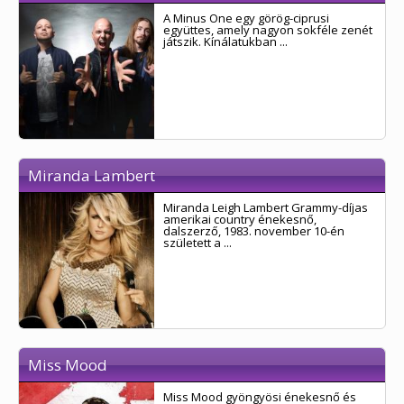
A Minus One egy görög-ciprusi
együttes, amely nagyon sokféle zenét
játszik. Kínálatukban ...
Miranda Lambert
Miranda Leigh Lambert Grammy-díjas
amerikai country énekesnő,
dalszerző, 1983. november 10-én
született a ...
Miss Mood
Miss Mood gyöngyösi énekesnő és