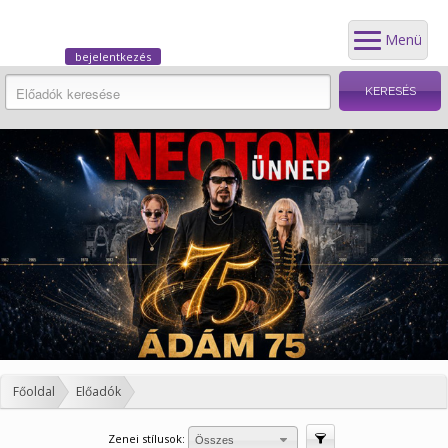
Menü
bejelentkezés
Főoldal
Előadók
Zenei stílusok:
Szűrés
Összes