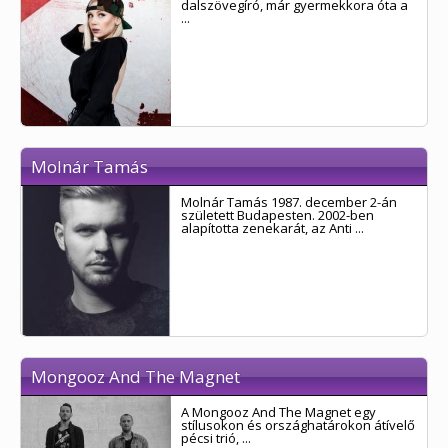
dalszövegíró, már gyermekkora óta a
...
Molnár Tamás
Molnár Tamás 1987. december 2-án
született Budapesten. 2002-ben
alapította zenekarát, az Anti ...
Mongooz And The Magnet
A Mongooz And The Magnet egy
stílusokon és országhatárokon átívelő
pécsi trió, ...