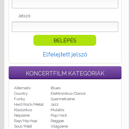
Jelszó
Elfelejtett jelszó
KONCERTFILM
KATEGÓRIÁK
Alternatív
Blues
Country
Elektronikus/Dance
Funky
Gyermekzene
Hard Rock/Metal
Jazz
Klasszikus
Mulatós
Népzene
Pop/rock
Rap/Hip-hop
Reggae
Soul/R&B
Világzene