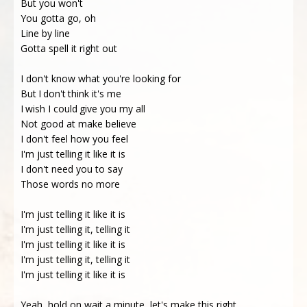
But you won't
You gotta go, oh
Line by line
Gotta spell it right out
I don't know what you're looking for
But I don't think it's me
I wish I could give you my all
Not good at make believe
I don't feel how you feel
I'm just telling it like it is
I don't need you to say
Those words no more
I'm just telling it like it is
I'm just telling it, telling it
I'm just telling it like it is
I'm just telling it, telling it
I'm just telling it like it is
Yeah, hold on wait a minute, let's make this right