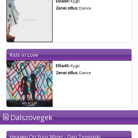
Előadó:
Kygo
Zenei stílus:
Dance
Kids in Love
Előadó:
Kygo
Zenei stílus:
Dance
Dalszövegek
Heaven On Your Mind - Dan Tyminski