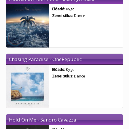
Előadó:
Kygo
Zenei stílus:
Dance
Chasing Paradise - OneRepublic
Előadó:
Kygo
Zenei stílus:
Dance
Hold On Me - Sandro Cavazza