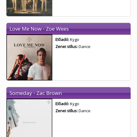
Love Me Now - Zoe Wees
Előadó:
Kygo
Zenei stílus:
Dance
Someday - Zac Brown
Előadó:
Kygo
Zenei stílus:
Dance