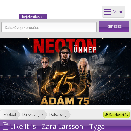
Menü
bejelentkezés
Főoldal
Dalszövegek
Dalszöveg
Szerkesztés
Like It Is - Zara Larsson - Tyga