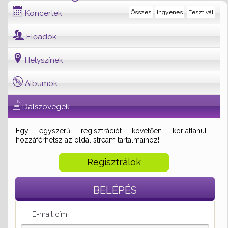
Koncertek
Összes
Ingyenes
Fesztivál
Előadók
Helyszínek
Albumok
Dalszövegek
Egy egyszerű regisztrációt követően korlátlanul
hozzáférhetsz az oldal stream tartalmaihoz!
Regisztrálok
BELÉPÉS
E-mail cím