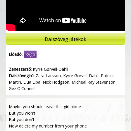
Dalszöveg játékok
Előadó:
Kygo
Zeneszerző:
Kyrre Gørvell-Dahll
Dalszövegíró:
Zara Larsson, Kyrre Gørvell-Dahll, Patrick
Martin, Dua Lipa, Nick Hodgson, Micheal Ray Stevenson,
Gez O'Connell
Maybe you should leave this girl alone
But you won't
But you don't
Now delete my number from your phone