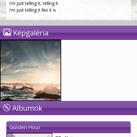
I'm just telling it, telling it
I'm just telling it like it is
Képgaléria
Albumok
Golden Hour