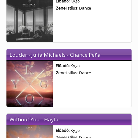
Előadó:
Kygo
Zenei stílus:
Dance
Louder - Julia Michaels - Chance Peña
Előadó:
Kygo
Zenei stílus:
Dance
Without You - Hayla
Előadó:
Kygo
Zenei stílus:
Dance