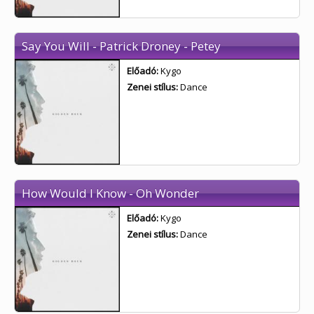
Say You Will - Patrick Droney - Petey
Előadó:
Kygo
Zenei stílus:
Dance
How Would I Know - Oh Wonder
Előadó:
Kygo
Zenei stílus:
Dance