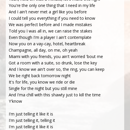
You're the only one thing that I need in my life
And I ain't never met a girl like you before
I could tell you everything if you need to know
We was perfect before and I made mistakes
Told you I was all in, we can raise the stakes
Even though I'm a player I ain't contemplate
Now you on a vay-cay, hotel, heartbreak
Champagne, all day, on me, oh yeah
Miami with you friends, you ain't worried 'bout me
Got a room with a suite, so drunk, lose the key
And I know we ain't over so, the ring, you can keep
We be right back tomorrow night
It's for life, you know we ride or die
Single for the night but you still mine
And I'ma chill with this shawty just to kill the time
Y'know
I'm just telling it like it is
I'm just telling it, telling it
I'm just telling it like it is