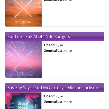
For Life - Zak Abel - Nile Rodgers
Előadó:
Kygo
Zenei stílus:
Dance
Say Say Say - Paul McCartney - Michael Jackson
Előadó:
Kygo
Zenei stílus:
Dance