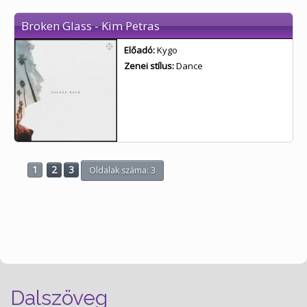
Broken Glass - Kim Petras
Előadó:
Kygo
Zenei stílus:
Dance
1
2
3
Oldalak száma: 3
Dalszöveg