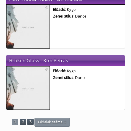
Előadó:
Kygo
Zenei stílus:
Dance
Broken Glass - Kim Petras
Előadó:
Kygo
Zenei stílus:
Dance
1
2
3
Oldalak száma: 3