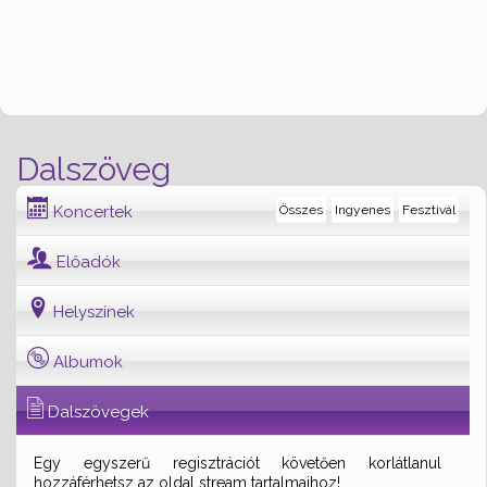
Dalszöveg
Koncertek
Összes
Ingyenes
Fesztivál
Előadók
Helyszínek
Albumok
Dalszövegek
Egy egyszerű regisztrációt követően korlátlanul
hozzáférhetsz az oldal stream tartalmaihoz!