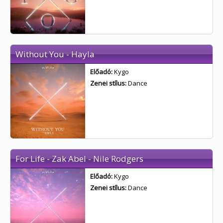
Without You - Hayla
Előadó:
Kygo
Zenei stílus:
Dance
For Life - Zak Abel - Nile Rodgers
Előadó:
Kygo
Zenei stílus:
Dance