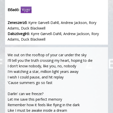
Előadó:
Kygo
Zeneszerző:
Kyrre Gørvell-Dahll, Andrew Jackson, Rory
Adams, Duck Blackwell
Dalszövegíró:
Kyrre Gørvell-Dahll, Andrew Jackson, Rory
Adams, Duck Blackwell
We out on the rooftop of your car under the sky
I'll tell you the truth crossing my heart, hoping to die
I don't know nobody, like you, no, nobody
I'm watching a star, million light years away
I wish I could pause, and hit replay
'Cause summers go so fast
Darlin' can we freeze?
Let me save this perfect memory
Remember how it feels like flying in the dark
Like I must be awake inside a dream