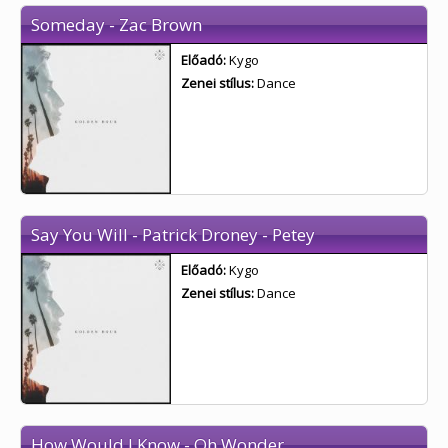
Someday - Zac Brown
Előadó:
Kygo
Zenei stílus:
Dance
Say You Will - Patrick Droney - Petey
Előadó:
Kygo
Zenei stílus:
Dance
How Would I Know - Oh Wonder