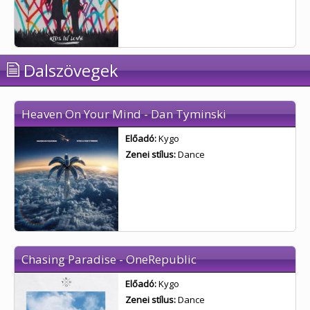
Dalszövegek
Heaven On Your Mind - Dan Tyminski
Előadó:
Kygo
Zenei stílus:
Dance
Chasing Paradise - OneRepublic
Előadó:
Kygo
Zenei stílus:
Dance