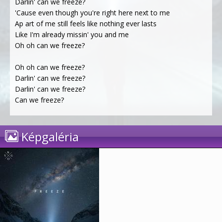
Darlin' can we freeze?
'Cause even though you're right here next to me
Ap art of me still feels like nothing ever lasts
Like I'm already missin' you and me
Oh oh can we freeze?
Oh oh can we freeze?
Darlin' can we freeze?
Darlin' can we freeze?
Can we freeze?
Képgaléria