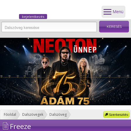
Menü
bejelentkezés
Főoldal
Dalszövegek
Dalszöveg
Szerkesztés
Freeze