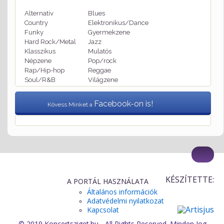
Alternatív
Blues
Country
Elektronikus/Dance
Funky
Gyermekzene
Hard Rock/Metal
Jazz
Klasszikus
Mulatós
Népzene
Pop/rock
Rap/Hip-hop
Reggae
Soul/R&B
Világzene
Facebook-on is!
Kövess Minket a
KÉSZÍTETTE:
A PORTÁL HASZNÁLATA
Általános információk
Adatvédelmi nyilatkozat
Kapcsolat
© 2019 Koncertsziget.hu - All Rights Reserved. Minden Jog