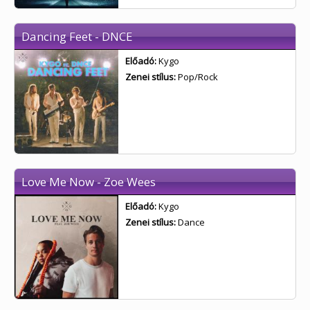
Dancing Feet - DNCE
Előadó:
Kygo
Zenei stílus:
Pop/Rock
Love Me Now - Zoe Wees
Előadó:
Kygo
Zenei stílus:
Dance