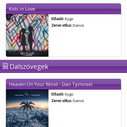
Kids in Love
Előadó:
Kygo
Zenei stílus:
Dance
Dalszövegek
Heaven On Your Mind - Dan Tyminski
Előadó:
Kygo
Zenei stílus:
Dance