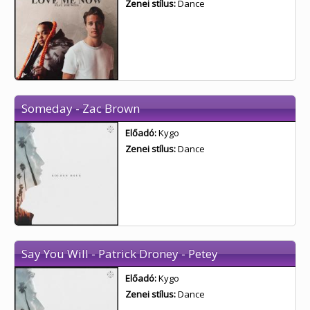
Zenei stílus:
Dance
Someday - Zac Brown
Előadó:
Kygo
Zenei stílus:
Dance
Say You Will - Patrick Droney - Petey
Előadó:
Kygo
Zenei stílus:
Dance