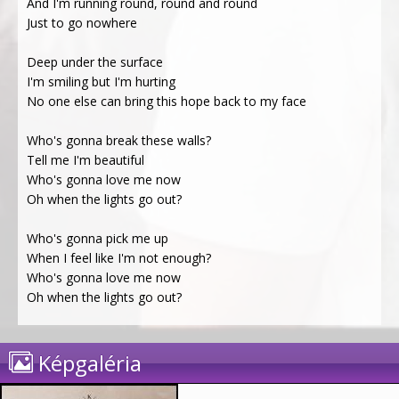
And I'm running round, round and round
Just to go nowhere
Deep under the surface
I'm smiling but I'm hurting
No one else can bring this hope back to my face
Who's gonna break these walls?
Tell me I'm beautiful
Who's gonna love me now
Oh when the lights go out?
Who's gonna pick me up
When I feel like I'm not enough?
Who's gonna love me now
Oh when the lights go out?
Képgaléria