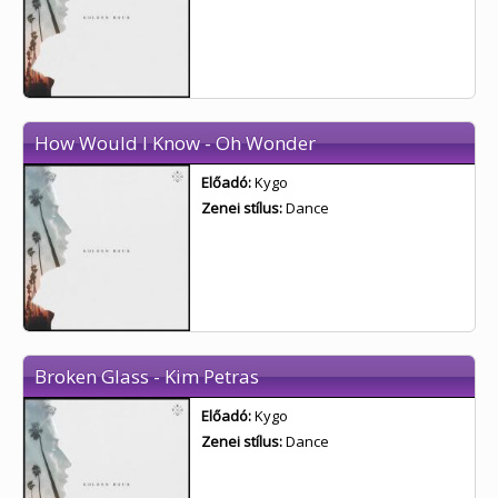
How Would I Know - Oh Wonder
Előadó:
Kygo
Zenei stílus:
Dance
Broken Glass - Kim Petras
Előadó:
Kygo
Zenei stílus:
Dance