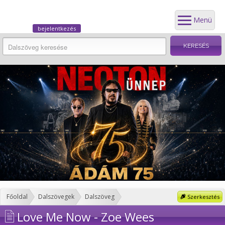
Menü
bejelentkezés
Főoldal
Dalszövegek
Dalszöveg
Szerkesztés
Love Me Now - Zoe Wees