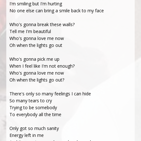
I'm smiling but I'm hurting
No one else can bring a smile back to my face
Who's gonna break these walls?
Tell me I'm beautiful
Who's gonna love me now
Oh when the lights go out
Who's gonna pick me up
When I feel like I'm not enough?
Who's gonna love me now
Oh when the lights go out?
There's only so many feelings I can hide
So many tears to cry
Trying to be somebody
To everybody all the time
Only got so much sanity
Energy left in me