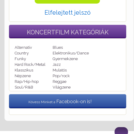
Elfelejtett jelszó
KONCERTFILM
KATEGÓRIÁK
Alternatív
Blues
Country
Elektronikus/Dance
Funky
Gyermekzene
Hard Rock/Metal
Jazz
Klasszikus
Mulatós
Népzene
Pop/rock
Rap/Hip-hop
Reggae
Soul/R&B
Világzene
Facebook-on is!
Kövess Minket a