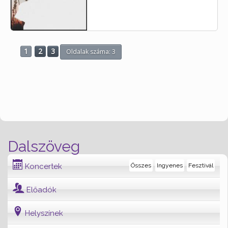
1
2
3
Oldalak száma: 3
Dalszöveg
Koncertek
Összes
Ingyenes
Fesztivál
Előadók
Helyszínek