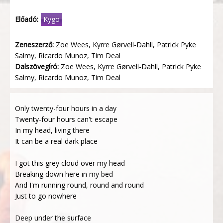
Előadó:
Kygo
Zeneszerző:
Zoe Wees, Kyrre Gørvell-Dahll, Patrick Pyke
Salmy, Ricardo Munoz, Tim Deal
Dalszövegíró:
Zoe Wees, Kyrre Gørvell-Dahll, Patrick Pyke
Salmy, Ricardo Munoz, Tim Deal
Only twenty-four hours in a day
Twenty-four hours can't escape
In my head, living there
It can be a real dark place
I got this grey cloud over my head
Breaking down here in my bed
And I'm running round, round and round
Just to go nowhere
Deep under the surface