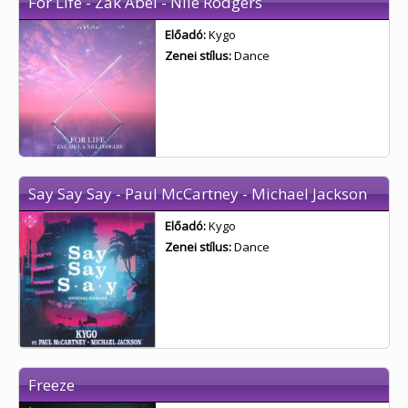
For Life - Zak Abel - Nile Rodgers
Előadó:
Kygo
Zenei stílus:
Dance
Say Say Say - Paul McCartney - Michael Jackson
Előadó:
Kygo
Zenei stílus:
Dance
Freeze