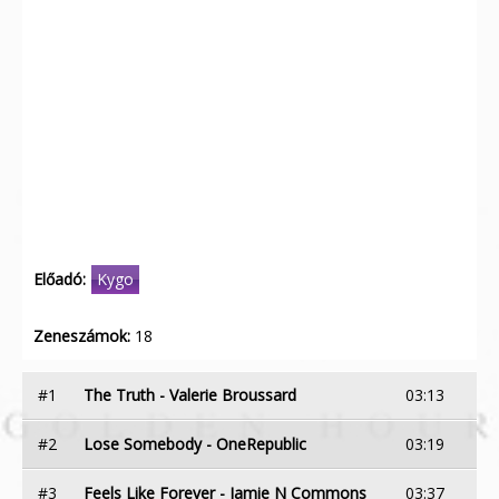
Előadó:
Kygo
Zeneszámok:
18
#1
The Truth - Valerie Broussard
03:13
#2
Lose Somebody - OneRepublic
03:19
#3
Feels Like Forever - Jamie N Commons
03:37