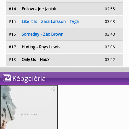
#14
Follow - Joe Janiak
02:55
#15
Like It Is - Zara Larsson - Tyga
03:03
#16
Someday - Zac Brown
03:43
#17
Hurting - Rhys Lewis
03:06
#18
Only Us - Haux
03:22
Képgaléria