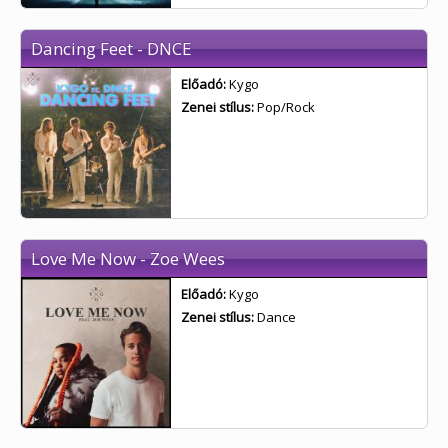
Dancing Feet - DNCE
Előadó:
Kygo
Zenei stílus:
Pop/Rock
Love Me Now - Zoe Wees
Előadó:
Kygo
Zenei stílus:
Dance