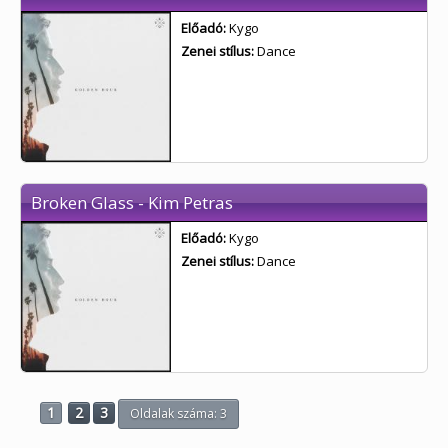
Előadó:
Kygo
Zenei stílus:
Dance
Broken Glass - Kim Petras
Előadó:
Kygo
Zenei stílus:
Dance
1
2
3
Oldalak száma: 3