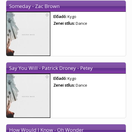
Someday - Zac Brown
Előadó:
Kygo
Zenei stílus:
Dance
Say You Will - Patrick Droney - Petey
Előadó:
Kygo
Zenei stílus:
Dance
How Would I Know - Oh Wonder