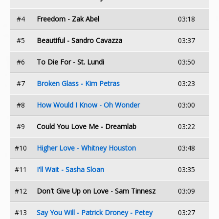
#4
Freedom - Zak Abel
03:18
#5
Beautiful - Sandro Cavazza
03:37
#6
To Die For - St. Lundi
03:50
#7
Broken Glass - Kim Petras
03:23
#8
How Would I Know - Oh Wonder
03:00
#9
Could You Love Me - Dreamlab
03:22
#10
Higher Love - Whitney Houston
03:48
#11
I'll Wait - Sasha Sloan
03:35
#12
Don't Give Up on Love - Sam Tinnesz
03:09
#13
Say You Will - Patrick Droney - Petey
03:27