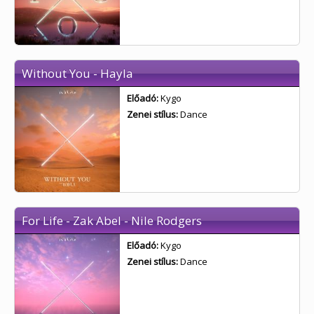
Without You - Hayla
Előadó:
Kygo
Zenei stílus:
Dance
For Life - Zak Abel - Nile Rodgers
Előadó:
Kygo
Zenei stílus:
Dance