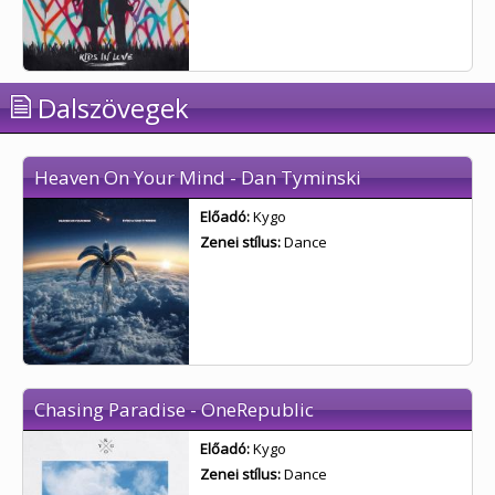
Dalszövegek
Heaven On Your Mind - Dan Tyminski
Előadó:
Kygo
Zenei stílus:
Dance
Chasing Paradise - OneRepublic
Előadó:
Kygo
Zenei stílus:
Dance