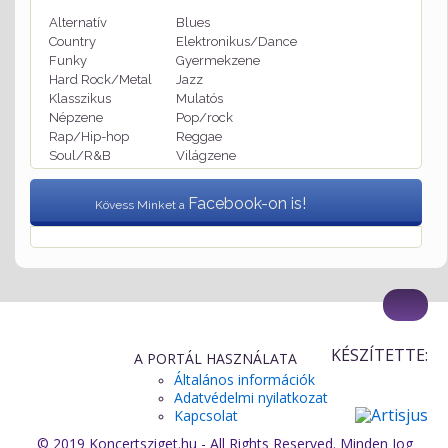
Alternatív
Blues
Country
Elektronikus/Dance
Funky
Gyermekzene
Hard Rock/Metal
Jazz
Klasszikus
Mulatós
Népzene
Pop/rock
Rap/Hip-hop
Reggae
Soul/R&B
Világzene
Facebook-on is!
Kövess Minket a
KÉSZÍTETTE:
A PORTÁL HASZNÁLATA
Általános információk
Adatvédelmi nyilatkozat
Kapcsolat
© 2019 Koncertsziget.hu - All Rights Reserved. Minden Jog