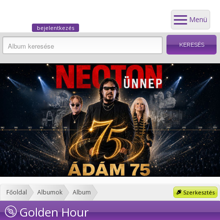
Menü
bejelentkezés
Főoldal
Albumok
Album
Szerkesztés
Golden Hour