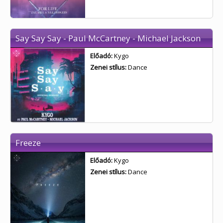
Say Say Say - Paul McCartney - Michael Jackson
Előadó:
Kygo
Zenei stílus:
Dance
Freeze
Előadó:
Kygo
Zenei stílus:
Dance