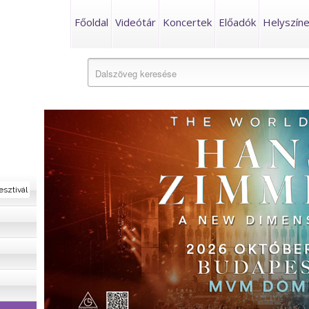
Főoldal
Videótár
Koncertek
Előadók
Helyszín
esztivál