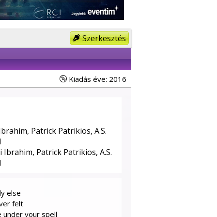
Szerkesztés
Kiadás éve: 2016
brahim, Patrick Patrikios, A.S.
d
Ibrahim, Patrick Patrikios, A.S.
d
y else
ver felt
 under your spell