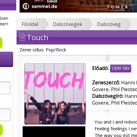
tően
Főoldal
Dalszövegek
Dalszöveg
tream
Touch
Zenei stílus: Pop/Rock
Előadó:
Little Mix
Zeneszerző:
Hanni I
Govere, Phil Pleste
Dalszövegíró:
Hanni 
Govere, Phil Pleste
You and I and nobod
Feeling feelings I ne
The way you got me