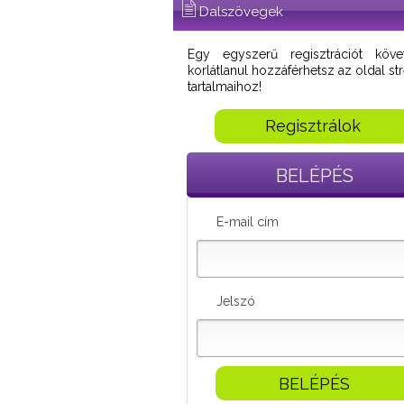
Dalszövegek
Egy egyszerű regisztrációt köve
korlátlanul hozzáférhetsz az oldal s
tartalmaihoz!
Regisztrálok
BELÉPÉS
E-mail cím
Jelszó