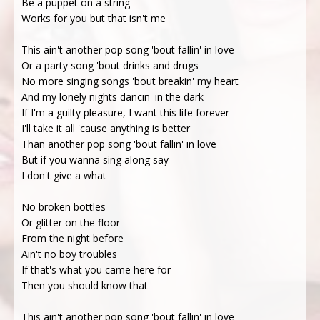
Be a puppet on a string
Works for you but that isn't me
This ain't another pop song 'bout fallin' in love
Or a party song 'bout drinks and drugs
No more singing songs 'bout breakin' my heart
And my lonely nights dancin' in the dark
If I'm a guilty pleasure, I want this life forever
I'll take it all 'cause anything is better
Than another pop song 'bout fallin' in love
But if you wanna sing along say
I don't give a what
No broken bottles
Or glitter on the floor
From the night before
Ain't no boy troubles
If that's what you came here for
Then you should know that
This ain't another pop song 'bout fallin' in love