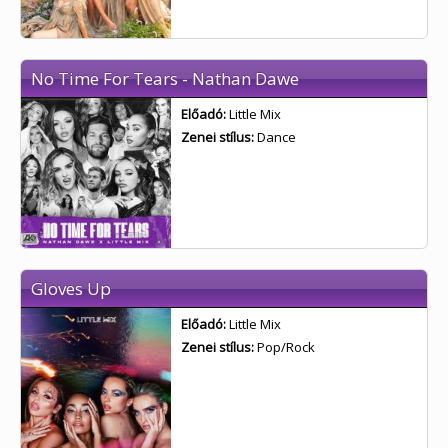
No Time For Tears - Nathan Dawe
Előadó:
Little Mix
Zenei stílus:
Dance
Gloves Up
Előadó:
Little Mix
Zenei stílus:
Pop/Rock