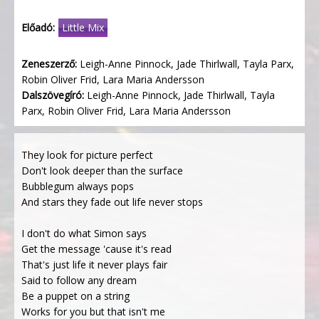
Előadó:
Little Mix
Zeneszerző:
Leigh-Anne Pinnock, Jade Thirlwall, Tayla Parx,
Robin Oliver Frid, Lara Maria Andersson
Dalszövegíró:
Leigh-Anne Pinnock, Jade Thirlwall, Tayla
Parx, Robin Oliver Frid, Lara Maria Andersson
They look for picture perfect
Don't look deeper than the surface
Bubblegum always pops
And stars they fade out life never stops
I don't do what Simon says
Get the message 'cause it's read
That's just life it never plays fair
Said to follow any dream
Be a puppet on a string
Works for you but that isn't me