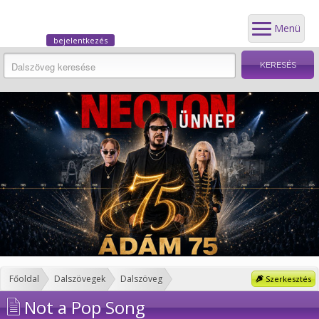
Menü
bejelentkezés
Főoldal
Dalszövegek
Dalszöveg
Szerkesztés
Not a Pop Song