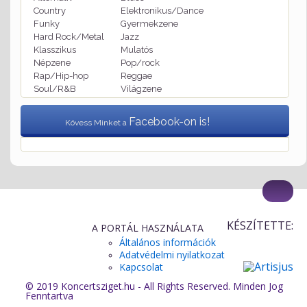
Country
Elektronikus/Dance
Funky
Gyermekzene
Hard Rock/Metal
Jazz
Klasszikus
Mulatós
Népzene
Pop/rock
Rap/Hip-hop
Reggae
Soul/R&B
Világzene
Facebook-on is!
Kövess Minket a
KÉSZÍTETTE:
A PORTÁL HASZNÁLATA
Általános információk
Adatvédelmi nyilatkozat
Kapcsolat
© 2019 Koncertsziget.hu - All Rights Reserved. Minden Jog
Fenntartva