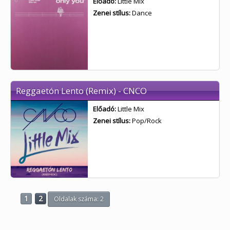
Előadó:
Little Mix
Zenei stílus:
Dance
Reggaetón Lento (Remix) - CNCO
Előadó:
Little Mix
Zenei stílus:
Pop/Rock
1
2
Oldalak száma: 2