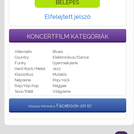
Elfelejtett jelszó
KONCERTFILM
KATEGÓRIÁK
Alternatív
Blues
Country
Elektronikus/Dance
Funky
Gyermekzene
Hard Rock/Metal
Jazz
Klasszikus
Mulatós
Népzene
Pop/rock
Rap/Hip-hop
Reggae
Soul/R&B
Világzene
Facebook-on is!
Kövess Minket a