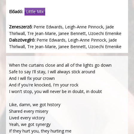
Előadó:
Little Mix
Zeneszerző:
Perrie Edwards, Leigh-Anne Pinnock, Jade
Thirlwall, Tre Jean-Marie, Janee Bennett, Uzoechi Emenike
Dalszövegíró:
Perrie Edwards, Leigh-Anne Pinnock, Jade
Thirlwall, Tre Jean-Marie, Janee Bennett, Uzoechi Emenike
When the curtains close and all of the lights go down
Safe to say I'll stay, I will always stick around
And I will fix your crown
And if you're knocked, I'm your rock
I won't stop, you will never be in doubt, in doubt
Like, damn, we got history
Shared every misery
Lived every victory
Yeah, we got synergy
If they hurt you, they hurting me