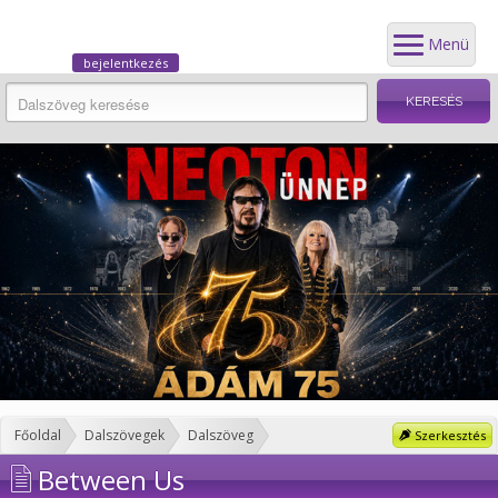
Menü
bejelentkezés
Főoldal
Dalszövegek
Dalszöveg
Szerkesztés
Between Us