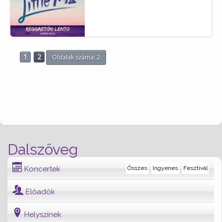
1
2
Oldalak száma: 2
Dalszöveg
Koncertek
Összes
Ingyenes
Fesztivál
Előadók
Helyszínek