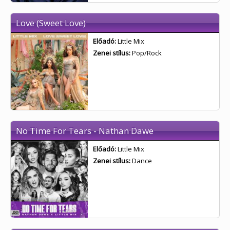
Love (Sweet Love)
Előadó:
Little Mix
Zenei stílus:
Pop/Rock
No Time For Tears - Nathan Dawe
Előadó:
Little Mix
Zenei stílus:
Dance