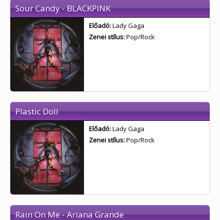
Sour Candy - BLACKPINK
Előadó:
Lady Gaga
Zenei stílus:
Pop/Rock
Plastic Doll
Előadó:
Lady Gaga
Zenei stílus:
Pop/Rock
Rain On Me - Ariana Grande