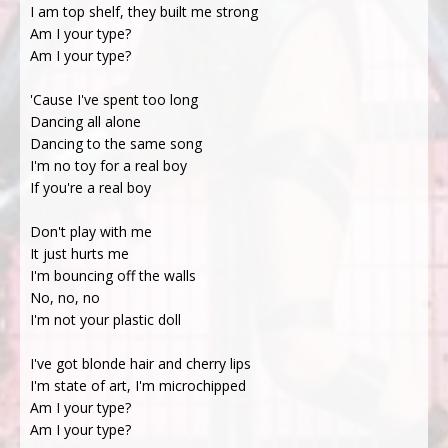
I am top shelf, they built me strong
Am I your type?
Am I your type?
'Cause I've spent too long
Dancing all alone
Dancing to the same song
I'm no toy for a real boy
If you're a real boy
Don't play with me
It just hurts me
I'm bouncing off the walls
No, no, no
I'm not your plastic doll
I've got blonde hair and cherry lips
I'm state of art, I'm microchipped
Am I your type?
Am I your type?