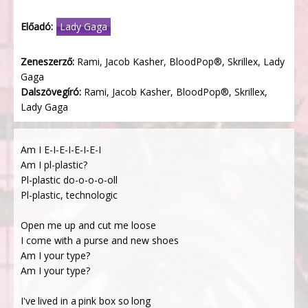
Előadó:
Lady Gaga
Zeneszerző:
Rami, Jacob Kasher, BloodPop®, Skrillex, Lady
Gaga
Dalszövegíró:
Rami, Jacob Kasher, BloodPop®, Skrillex,
Lady Gaga
Am I E-I-E-I-E-I-E-I
Am I pl-plastic?
Pl-plastic do-o-o-o-oll
Pl-plastic, technologic
Open me up and cut me loose
I come with a purse and new shoes
Am I your type?
Am I your type?
I've lived in a pink box so long