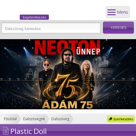
Menü
bejelentkezés
Főoldal
Dalszövegek
Dalszöveg
Szerkesztés
Plastic Doll