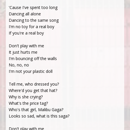
'Cause I've spent too long
Dancing all alone
Dancing to the same song
I'm no toy for a real boy
If you're a real boy
Don't play with me
It just hurts me
I'm bouncing off the walls
No, no, no
I'm not your plastic doll
Tell me, who dressed you?
Where'd you get that hat?
Why is she crying?
What's the price tag?
Who's that girl, Malibu Gaga?
Looks so sad, what is this saga?
Don't play with me