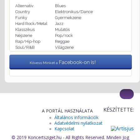
Alternatív
Blues
Country
Elektronikus/Dance
Funky
Gyermekzene
Hard Rock/Metal
Jazz
Klasszikus
Mulatós
Népzene
Pop/rock
Rap/Hip-hop
Reggae
Soul/R&B
Világzene
Facebook-on is!
Kövess Minket a
KÉSZÍTETTE:
A PORTÁL HASZNÁLATA
Általános információk
Adatvédelmi nyilatkozat
Kapcsolat
© 2019 Koncertsziget.hu - All Rights Reserved. Minden Jog