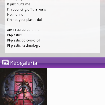
It just hurts me
I'm bouncing off the walls
No, no, no
I'm not your plastic doll
Am I E-I-E-I-E-I-E-I-E-I
Pl-plastic?
Pl-plastic do-o-o-o-oll
Pl-plastic, technologic
Képgaléria